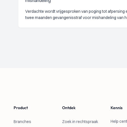
mishandeling
Verdachte wordt vrijgesproken van poging tot afpersing e
twee maanden gevangenisstraf voor mishandeling van het
Footer
Product
Ontdek
Kennis
Help cen
Branches
Zoek in rechtspraak