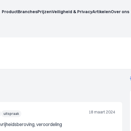
Product
Branches
Prijzen
Veiligheid & Privacy
Artikelen
Over ons
18 maart 2024
uitspraak
vrijheidsberoving, veroordeling