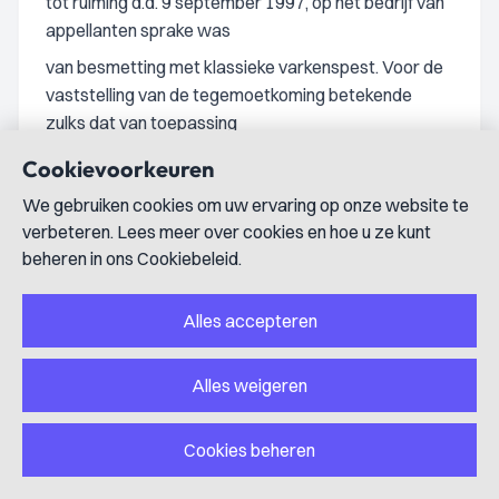
tot ruiming d.d. 9 september 1997, op het bedrijf van
appellanten sprake was
van besmetting met klassieke varkenspest. Voor de
vaststelling van de tegemoetkoming betekende
zulks dat van toepassing
was het bepaalde bij en krachtens artikel 86, tweede
Cookievoorkeuren
lid, aanhef en onder b, van de Gwd. Verweerder heeft
We gebruiken cookies om uw ervaring op onze website te
dienovereenkomstig
verbeteren. Lees meer over cookies en hoe u ze kunt
aan appellanten een tegemoetkoming verstrekt.
beheren in ons Cookiebeleid.
Hetgeen appellanten hebben aangevoerd, stelt in de
eerste plaats de vraag aan de orde of er grond
Alles accepteren
aanwezig is te achten voor
het oordeel dat verweerder door bij de in het geding
Alles weigeren
zijnde toekenning van een schadeloosstelling
toepassing te geven aan
Cookies beheren
evenbedoelde voorschriften en geen aanleiding