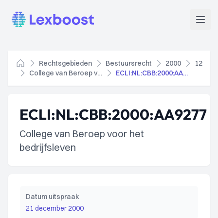
Lexboost
Open
Rechtsgebieden
Bestuursrecht
2000
12
Home
College van Beroep voor het bedrijfsleven
ECLI:NL:CBB:2000:AA9277
ECLI:NL:CBB:2000:AA9277
College van Beroep voor het
bedrijfsleven
Datum uitspraak
21 december 2000