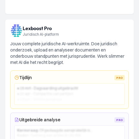
Lexboost Pro
Juridisch AI-platform
Jouw complete juridische AI-werkruimte. Doe juridisch
onderzoek, upload en analyseer documenten en
onderbouw standpunten met jurisprudentie. Werk slimmer
met AI die het recht begrijpt.
Tijdlijn
PRO
● 15 mrt - Dagvaarding uitgebracht
● 22 apr - Comparitie van partijen
● 10 jun - Vonnis gewezen
Uitgebreide analyse
PRO
Kernvraag:
Of gedaagde aansprakelijk is...
Kader:
Toetsing aan artikel 6:162 BW...