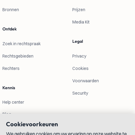
Bronnen
Prijzen
Media Kit
Ontdek
Legal
Zoek in rechtspraak
Rechtsgebieden
Privacy
Rechters
Cookies
Voorwaarden
Kennis
Security
Help center
Blog
Cookievoorkeuren
Contactgegevens
We gebruiken cookies om uw ervaring op onze website te