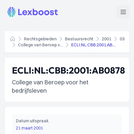
Lexboost
Open
Rechtsgebieden
Bestuursrecht
2001
03
Home
College van Beroep voor het bedrijfsleven
ECLI:NL:CBB:2001:AB0878
ECLI:NL:CBB:2001:AB0878
College van Beroep voor het
bedrijfsleven
Datum uitspraak
21 maart 2001