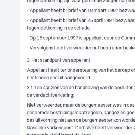
tegemoetkoming zijn voor geruimde zeugen normb
- Appellant heeft bij brief van 19 maart 1997 bezwa
- Appellant heeft bij brief van 25 april 1997 bezwa
tegemoetkoming in de schade.
- Op 15 september 1997 is appellant door de Comm
- Vervolgens heeft verweerder het bestreden beslu
3. Het standpunt van appellant
Appellant heeft ter ondersteuning van het beroep o
bestreden besluit aangevoerd.
3.1 Ten aanzien van de handhaving van de besluiten 
de verdachtverklaring:
Niet verweerder, maar de burgemeester was in casu 
genoemde bestrijdingsmaatregelen, aangezien geen
besluitvorming niet aan de burgemeester kon word
klassieke varkenspest. Derhalve heeft verweerder z