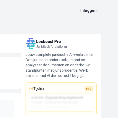
Inloggen
→
Lexboost Pro
Juridisch AI-platform
Jouw complete juridische AI-werkruimte.
Doe juridisch onderzoek, upload en
analyseer documenten en onderbouw
standpunten met jurisprudentie. Werk
slimmer met AI die het recht begrijpt.
Tijdlijn
PRO
● 15 mrt - Dagvaarding uitgebracht
● 22 apr - Comparitie van partijen
● 10 jun - Vonnis gewezen