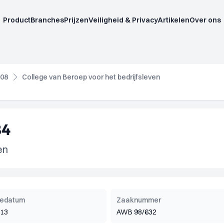
Product
Branches
Prijzen
Veiligheid & Privacy
Artikelen
Over ons
08
College van Beroep voor het bedrijfsleven
84
en
tiedatum
Zaaknummer
013
AWB 98/632