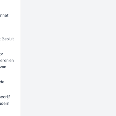
r het
t Besluit
or
ieren en
 van
rde
edrijf
ade in