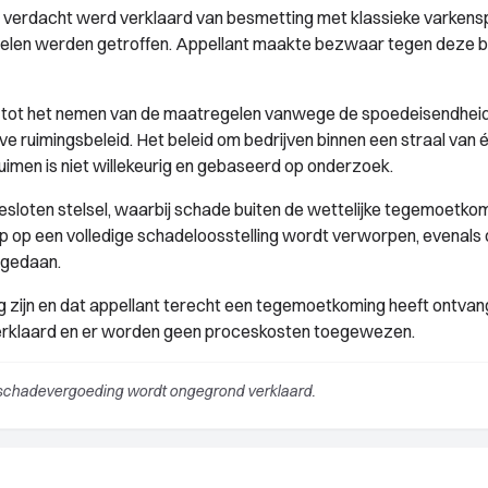
97 verdacht werd verklaard van besmetting met klassieke varkens
gelen werden getroffen. Appellant maakte bezwaar tegen deze b
 tot het nemen van de maatregelen vanwege de spoedeisendheid
 ruimingsbeleid. Het beleid om bedrijven binnen een straal van 
uimen is niet willekeurig en gebaseerd op onderzoek.
esloten stelsel, waarbij schade buiten de wettelijke tegemoetkom
p op een volledige schadeloosstelling wordt verworpen, evenals
 gedaan.
g zijn en dat appellant terecht een tegemoetkoming heeft ontva
erklaard en er worden geen proceskosten toegewezen.
 schadevergoeding wordt ongegrond verklaard.