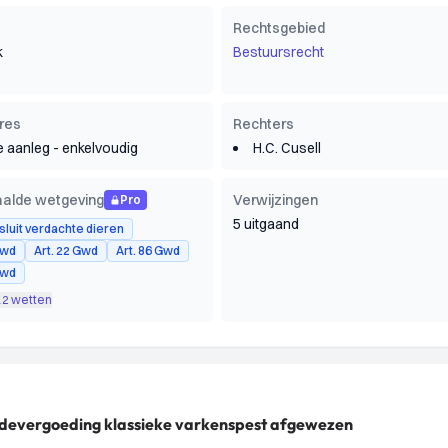
Rechtsgebied
k
Bestuursrecht
res
Rechters
e aanleg - enkelvoudig
H.C. Cusell
alde wetgeving
Verwijzingen
Pro
5 uitgaand
esluit verdachte dieren
Gwd
Art. 22 Gwd
Art. 86 Gwd
Gwd
 12 wetten
hadevergoeding klassieke varkenspest afgewezen