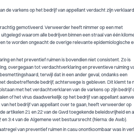
 de varkens op het bedrijf van appellant verdacht zijn verklaard,
gkrachtig gemotiveerd. Verweerder heeft nimmer op een met
tgelegd waarom alle bedrijven binnen een straal van één kilom
nen te worden ongeacht de overige relevante epidemiologische e
ing en het preventief ruimen is bovendien niet consistent. Zo is
ing, overgegaan tot verdachtverklaring en preventieve ruiming v
 besmettingshaard, terwijl dat in een ander geval, ondanks een
het desbetreffende bedrijf, achterwege is gebleven. Dit klemt te
lstaan met het verdachtverklaren van de varkens op zijn bedrijf
en of het virus daadwerkelijk op het bedrijf van appellant aanwe
 van het bedrijf van appellant over te gaan, heeft verweerder op
e artikelen 21 en 22 van de Gwd toegekende beleidsvrijheid en a
3:2 en 3:4 van de Algemene wet bestuursrecht (hierna: de Awb).
aatregel van preventief ruimen in casu onontkoombaar was in ve