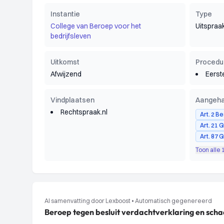
Instantie
Type
College van Beroep voor het
Uitspraa
bedrijfsleven
Uitkomst
Procedu
Afwijzend
Eerst
Vindplaatsen
Aangeha
Rechtspraak.nl
Art. 2 B
Art. 21 
Art. 87 
Toon alle
AI samenvatting door Lexboost
•
Automatisch gegenereerd
Beroep tegen besluit verdachtverklaring en sc