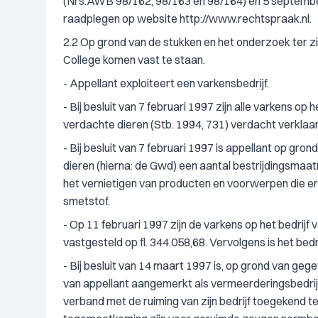
(Nrs.AWB 98/162, 98/163 en 98/164) en 5 september
raadplegen op website http://www.rechtspraak.nl.
2.2 Op grond van de stukken en het onderzoek ter zi
College komen vast te staan.
- Appellant exploiteert een varkensbedrijf.
- Bij besluit van 7 februari 1997 zijn alle varkens op 
verdachte dieren (Stb. 1994, 731) verdacht verklaa
- Bij besluit van 7 februari 1997 is appellant op gro
dieren (hierna: de Gwd) een aantal bestrijdingsma
het vernietigen van producten en voorwerpen die e
smetstof.
- Op 11 februari 1997 zijn de varkens op het bedrij
vastgesteld op fl. 344.058,68. Vervolgens is het bedr
- Bij besluit van 14 maart 1997 is, op grond van geg
van appellant aangemerkt als vermeerderingsbedrijf
verband met de ruiming van zijn bedrijf toegekend te