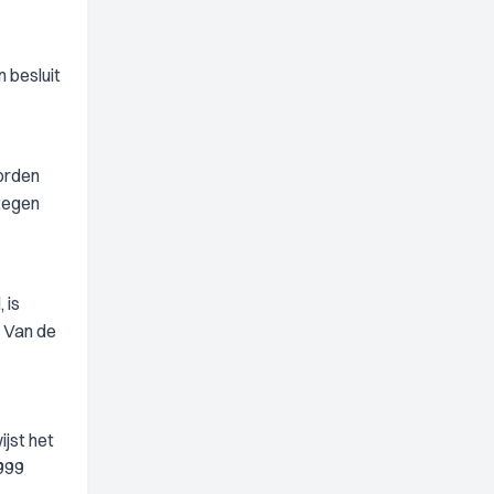
 besluit
worden
tegen
 is
. Van de
jst het
1999