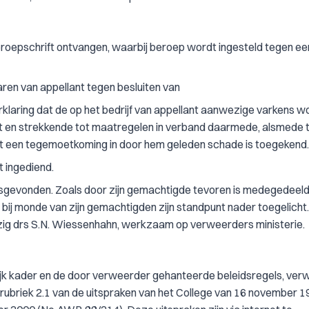
beroepschrift ontvangen, waarbij beroep wordt ingesteld tegen een
aren van appellant tegen besluiten van
rklaring dat de op het bedrijf van appellant aanwezige varkens 
t en strekkende tot maatregelen in verband daarmede, alsmede 
ant een tegemoetkoming in door hem geleden schade is toegekend.
t ingediend.
atsgevonden. Zoals door zijn gemachtigde tevoren is medegedeeld,
bij monde van zijn gemachtigden zijn standpunt nader toegelicht
zig drs S.N. Wiessenhahn, werkzaam op verweerders ministerie.
ijk kader en de door verweerder gehanteerde beleidsregels, verwi
rubriek 2.1 van de uitspraken van het College van 16 november 