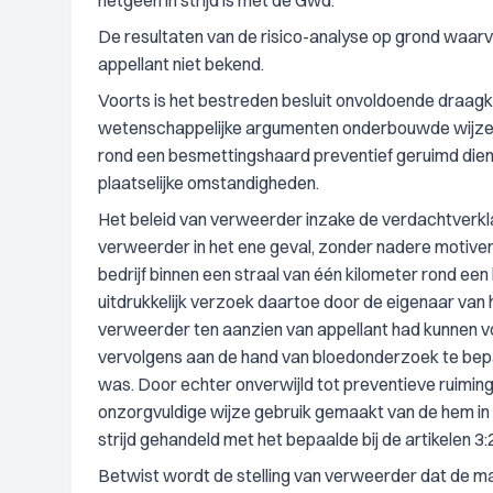
hetgeen in strijd is met de Gwd.
De resultaten van de risico-analyse op grond waarvan
appellant niet bekend.
Voorts is het bestreden besluit onvoldoende draa
wetenschappelijke argumenten onderbouwde wijze ui
rond een besmettingshaard preventief geruimd die
plaatselijke omstandigheden.
Het beleid van verweerder inzake de verdachtverklar
verweerder in het ene geval, zonder nadere motiver
bedrijf binnen een straal van één kilometer rond een
uitdrukkelijk verzoek daartoe door de eigenaar van 
verweerder ten aanzien van appellant had kunnen vo
vervolgens aan de hand van bloedonderzoek te bepal
was. Door echter onverwijld tot preventieve ruiming
onzorgvuldige wijze gebruik gemaakt van de hem in d
strijd gehandeld met het bepaalde bij de artikelen 
Betwist wordt de stelling van verweerder dat de m