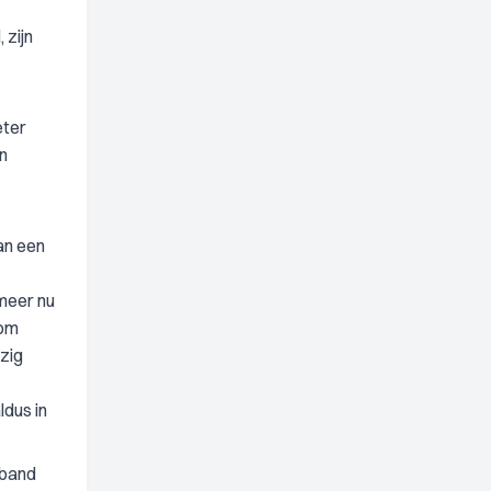
 zijn
eter
n
an een
 meer nu
 om
zig
ldus in
rband