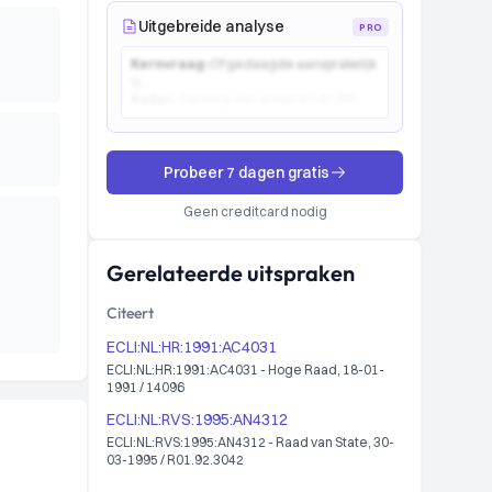
Uitgebreide analyse
PRO
Kernvraag:
Of gedaagde aansprakelijk
is...
Kader:
Toetsing aan artikel 6:162 BW...
Probeer 7 dagen gratis
Geen creditcard nodig
Gerelateerde uitspraken
Citeert
ECLI:NL:HR:1991:AC4031
ECLI:NL:HR:1991:AC4031 - Hoge Raad, 18-01-
1991 / 14096
ECLI:NL:RVS:1995:AN4312
ECLI:NL:RVS:1995:AN4312 - Raad van State, 30-
03-1995 / R01.92.3042