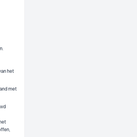
n.
van het
band met
Gwd
met
ffen,