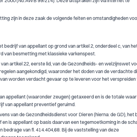
 2000 (No.AWB 99/214). Deze uitspraken zijn via internet te
tting zijn in deze zaak de volgende feiten en omstandigheden voo
het bedrijf van appellant op grond van artikel 2, onderdeel c, van he
rd van besmetting met klassieke varkenspest.
nd van artikel 22, eerste lid, van de Gezondheids- en welzijnswet vo
atregelen aangekondigd, waaronder het doden van de verdachte d
rvan worden verdacht gevaar op te leveren voor het verspreiden
f van appellant (waaronder zeugen) getaxeerd en is de totale waa
ijf van appellant preventief geruimd.
evens van de Gezondheidsdienst voor Dieren (hierna: de GD), het b
 en is appellant op basis daarvan een tegemoetkoming in de sch
n bedrage van fl. 414.404,68. Bij de vaststelling van deze