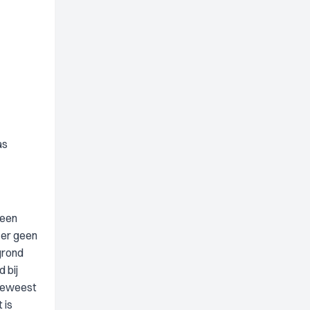
as
 een
 er geen
grond
 bij
 geweest
 is