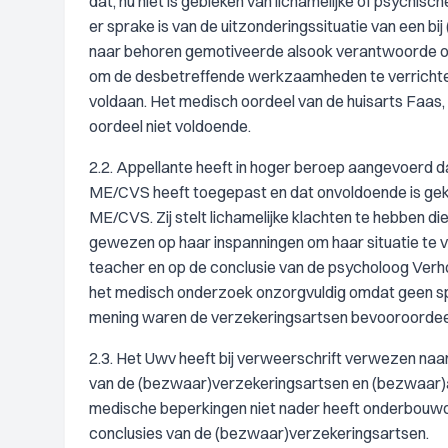
dat, nu niet is gebleken van lichamelijke of psychi
er sprake is van de uitzonderingssituatie van een bi
naar behoren gemotiveerde alsook verantwoorde opva
om de desbetreffende werkzaamheden te verrichten.
voldaan. Het medisch oordeel van de huisarts Faas, zo
oordeel niet voldoende.
2.2. Appellante heeft in hoger beroep aangevoerd d
ME/CVS heeft toegepast en dat onvoldoende is gekek
ME/CVS. Zij stelt lichamelijke klachten te hebben di
gewezen op haar inspanningen om haar situatie te v
teacher en op de conclusie van de psycholoog Verho
het medisch onderzoek onzorgvuldig omdat geen spra
mening waren de verzekeringsartsen bevooroordee
2.3. Het Uwv heeft bij verweerschrift verwezen naa
van de (bezwaar)verzekeringsartsen en (bezwaar)ar
medische beperkingen niet nader heeft onderbouwd m
conclusies van de (bezwaar)verzekeringsartsen.