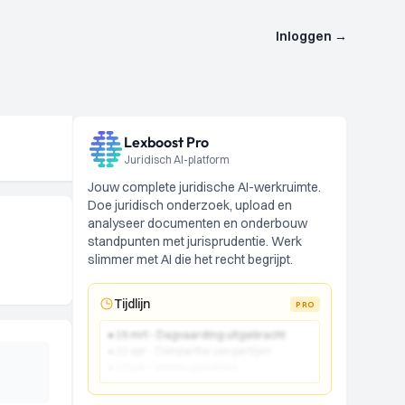
Inloggen
→
Lexboost Pro
Juridisch AI-platform
Jouw complete juridische AI-werkruimte.
Doe juridisch onderzoek, upload en
analyseer documenten en onderbouw
standpunten met jurisprudentie. Werk
slimmer met AI die het recht begrijpt.
Tijdlijn
PRO
● 15 mrt - Dagvaarding uitgebracht
● 22 apr - Comparitie van partijen
● 10 jun - Vonnis gewezen