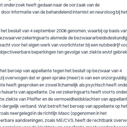
cht onderzoek heeft gedaan naar de oorzaak van de
door informatie van de behandelend internist en neuroloog bij he
wv het besluit van 4 september 2006 genomen, waarbij op basis va
 bezwaarverzekeringsarts alsmede de bezwaararbeidsdeskundig
acht voor het eigen werk van voorlichtster bij een nutsbedrijf vo
bjectiveerbare beperkingen ten gevolge van ziekte en/of gebrek
k het beroep van appellante tegen het besluit op bezwaar van 4
zij overwogen dat er geen sprake (meer) is van een onzorgvuldig
e heeft gesproken en zowel lichamelijk als psychisch heeft ond
e huisarts van appellante. De verzekeringsarts heeft voorts ond
te ziekte van Pfeiffer en de vermoeidheidsklachten van appellan
dergelijk verband. Wat betreft het beroep van appellante op he
als neergelegd in de richtlijn Maoc (opgenomen in het
tiveerbare aandoeningen, zoals ME/CVS, heeft de rechtbank over