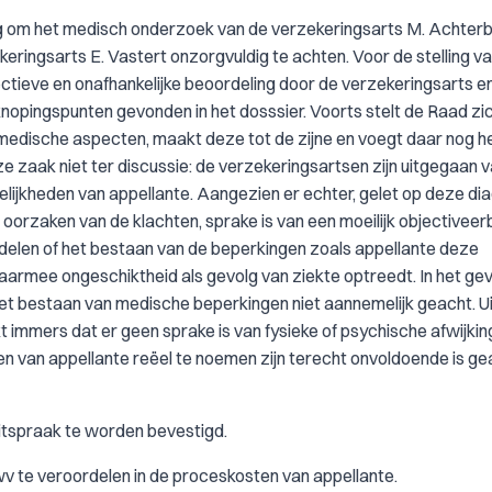
ing om het medisch onderzoek van de verzekeringsarts M. Achter
ingsarts E. Vastert onzorgvuldig te achten. Voor de stelling v
ctieve en onafhankelijke beoordeling door de verzekeringsarts e
pingspunten gevonden in het dosssier. Voorts stelt de Raad zi
edische aspecten, maakt deze tot de zijne en voegt daar nog h
 zaak niet ter discussie: de verzekeringsartsen zijn uitgegaan 
elijkheden van appellante. Aangezien er echter, gelet op deze di
 oorzaken van de klachten, sprake is van een moeilijk objectivee
delen of het bestaan van de beperkingen zoals appellante deze
daarmee ongeschiktheid als gevolg van ziekte optreedt. In het gev
et bestaan van medische beperkingen niet aannemelijk geacht. Ui
kt immers dat er geen sprake is van fysieke of psychische afwijkin
gen van appellante reëel te noemen zijn terecht onvoldoende is g
uitspraak te worden bevestigd.
 te veroordelen in de proceskosten van appellante.