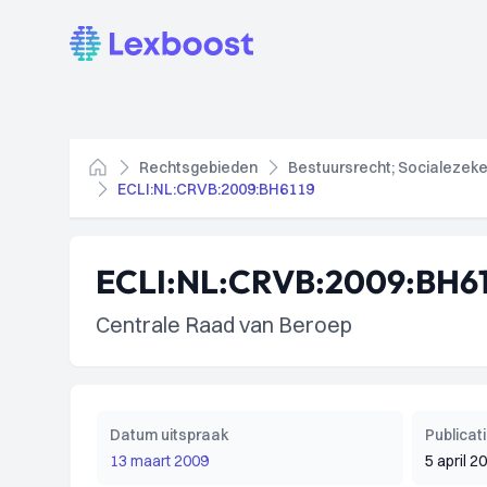
Lexboost
Rechtsgebieden
Bestuursrecht; Socialezeke
Home
ECLI:NL:CRVB:2009:BH6119
ECLI:NL:CRVB:2009:BH61
Centrale Raad van Beroep
Datum uitspraak
Publica
13 maart 2009
5 april 2