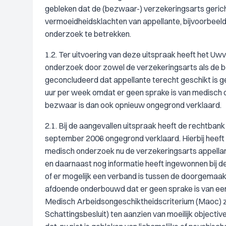
gebleken dat de (bezwaar-) verzekeringsarts geri
vermoeidheidsklachten van appellante, bijvoorbeeld 
onderzoek te betrekken.
1.2. Ter uitvoering van deze uitspraak heeft het U
onderzoek door zowel de verzekeringsarts als de
geconcludeerd dat appellante terecht geschikt is ge
uur per week omdat er geen sprake is van medisch o
bezwaar is dan ook opnieuw ongegrond verklaard.
2.1. Bij de aangevallen uitspraak heeft de rechtban
september 2006 ongegrond verklaard. Hierbij heeft 
medisch onderzoek nu de verzekeringsarts appellant
en daarnaast nog informatie heeft ingewonnen bij d
of er mogelijk een verband is tussen de doorgemaak
afdoende onderbouwd dat er geen sprake is van een 
Medisch Arbeidsongeschiktheidscriterium (Maoc) zo
Schattingsbesluit) ten aanzien van moeilijk objec