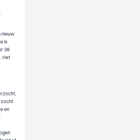
t
n nieuw
e is
or 38
. Het
erzocht,
erzocht
te en
t
wogen