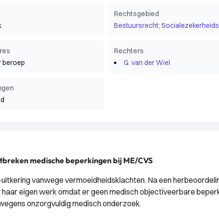
Rechtsgebied
k
Bestuursrecht; Socialezekerheids
res
Rechters
 beroep
G. van der Wiel
ngen
nd
ntbreken medische beperkingen bij ME/CVS
uitkering vanwege vermoeidheidsklachten. Na een herbeoordelin
r haar eigen werk omdat er geen medisch objectiveerbare beper
06 wegens onzorgvuldig medisch onderzoek.