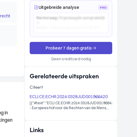
Uitgebreide analyse
PRO
recht
Kernvraag:
Of gedaagde aansprakelijk
is...
Kader:
Toetsing aan artikel 6:162 BW...
Probeer 7 dagen gratis
Geen creditcard nodig
Gerelateerde uitspraken
Citeert
ECLI:CE:ECHR:2024:0328JUD001966420
[{"#text":"ECLI:CE:ECHR:2024:0328JUD001966420
- Europees Hof voor de Rechten van de Mens,
g in
28-03-2024 AFFAIRE VERHOEVEN c. FRANCE
19664/20","@_xmlns:dcterms":"http://purl.org/dc/terms/"},
kingen
{"#text":"ECLI:CE:ECHR:2024:0328JUD001966420
- Europees Hof voor de Rechten van de Mens,
Links
28-03-2024 CASE OF VERHOEVEN v. FRANCE