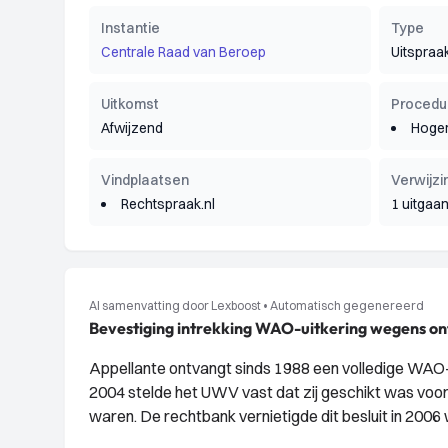
Instantie
Type
Centrale Raad van Beroep
Uitspraa
Uitkomst
Procedu
Afwijzend
Hoger
Vindplaatsen
Verwijzi
Rechtspraak.nl
1 uitgaa
AI samenvatting door Lexboost
•
Automatisch gegenereerd
Bevestiging intrekking WAO-uitkering wegens o
Appellante ontvangt sinds 1988 een volledige WAO-
2004 stelde het UWV vast dat zij geschikt was voo
waren. De rechtbank vernietigde dit besluit in 20