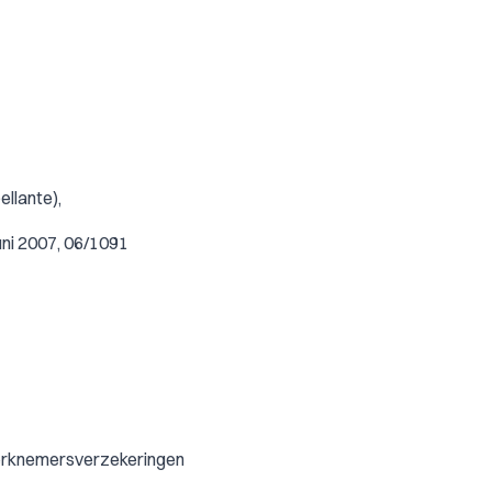
llante),
uni 2007, 06/1091
werknemersverzekeringen