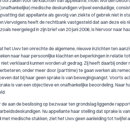
sche oorzaken voor de klachten van appellante, moet worden beoor
j (onafhankelijke) medische deskundigen vrijwel eenduidige, consi
tting dat appellante als gevolg van ziekte of gebrek niet in sta
Vervolgens heeft de rechtbank vastgesteld dat aan deze eis nie
als neergelegd in zijn brief van 20 juni 2006, is hiervoor naar ha
at het Uwv ten onrechte de algemene, nieuwe inzichten ten aanz
en naar haar persoonlijke klachten en beperkingen in relatie to
e niet verklaard kunnen worden uit gedrag. Zij heeft daarbij onder
erbeteren, onder meer door (parttime) te gaan werken als remed
even dat bij haar geen sprake is van bewegingsangst. Voorts ach
ke is van een objectieve en onafhankelijke beoordeling. Naar h
ld.
r de aan de beslissing op bezwaar ten grondslag liggende rappo
beidsdeskundigen. Nu appellante haar stelling dat sprake is van
et medische stukken, ziet het Uwv geen aanleiding tot twijfel 