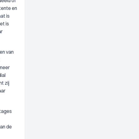
deeld of
stente en
at is
t is
ar
ien van
t
 meer
ial
t zij
aar
rtages
aan de