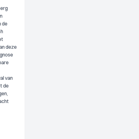
berg
an
n de
ch
et
van deze
agnose
rbare
al van
t de
gen,
eacht