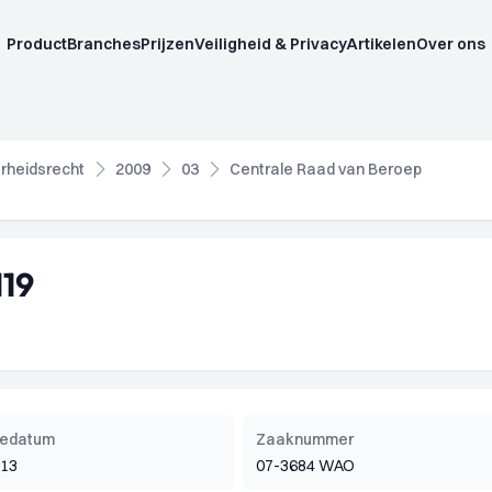
Product
Branches
Prijzen
Veiligheid & Privacy
Artikelen
Over ons
rheidsrecht
2009
03
Centrale Raad van Beroep
19
tiedatum
Zaaknummer
013
07-3684 WAO