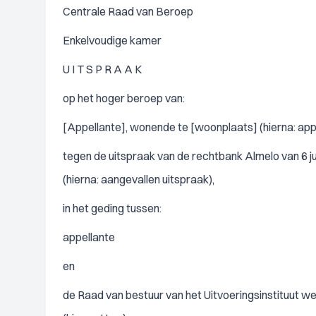
Centrale Raad van Beroep
Enkelvoudige kamer
U I T S P R A A K
op het hoger beroep van:
[Appellante], wonende te [woonplaats] (hierna: appe
tegen de uitspraak van de rechtbank Almelo van 6 j
(hierna: aangevallen uitspraak),
in het geding tussen:
appellante
en
de Raad van bestuur van het Uitvoeringsinstituut 