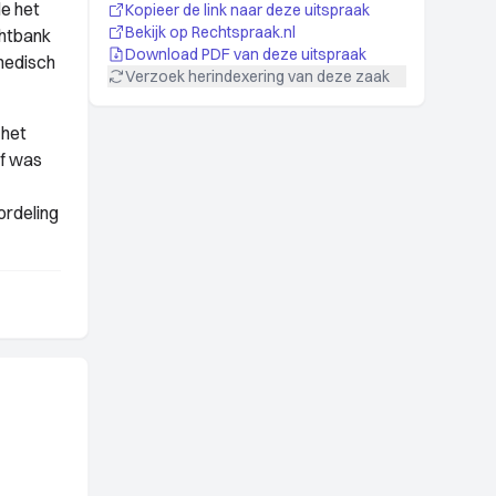
19664/20","@_xmlns:dcterms":"http://purl.org/dc/terms/"}]
e het
Kopieer de link naar deze uitspraak
Bekijk op Rechtspraak.nl
chtbank
Download PDF van deze uitspraak
 medisch
Verzoek herindexering van deze zaak
 het
ef was
ordeling