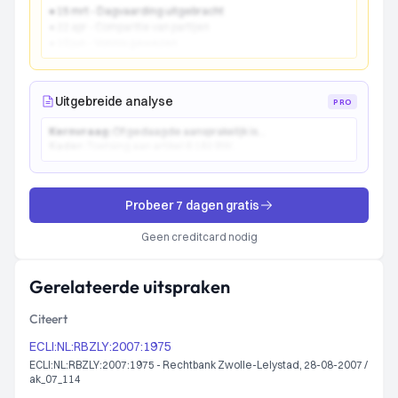
● 15 mrt - Dagvaarding uitgebracht
● 22 apr - Comparitie van partijen
● 10 jun - Vonnis gewezen
Uitgebreide analyse
PRO
Kernvraag:
Of gedaagde aansprakelijk is...
Kader:
Toetsing aan artikel 6:162 BW...
Probeer 7 dagen gratis
Geen creditcard nodig
Gerelateerde uitspraken
Citeert
ECLI:NL:RBZLY:2007:1975
ECLI:NL:RBZLY:2007:1975 - Rechtbank Zwolle-Lelystad, 28-08-2007 /
ak_07_114