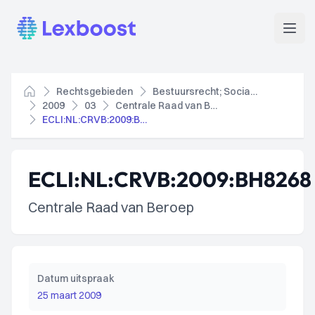
Lexboost
Open
Rechtsgebieden
Bestuursrecht; Socialezekerheidsrecht
Home
2009
03
Centrale Raad van Beroep
ECLI:NL:CRVB:2009:BH8268
ECLI:NL:CRVB:2009:BH8268
Centrale Raad van Beroep
Datum uitspraak
25 maart 2009