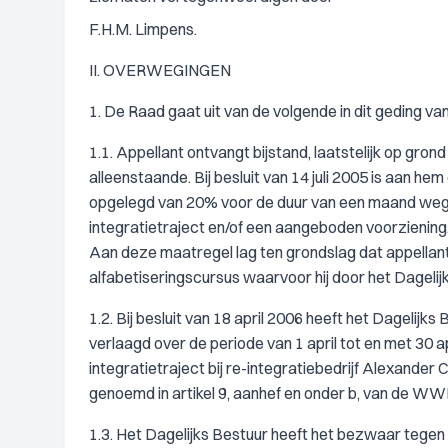
F.H.M. Limpens.
II. OVERWEGINGEN
1. De Raad gaat uit van de volgende in dit geding va
1.1. Appellant ontvangt bijstand, laatstelijk op gr
alleenstaande. Bij besluit van 14 juli 2005 is aan h
opgelegd van 20% voor de duur van een maand wege
integratietraject en/of een aangeboden voorziening
Aan deze maatregel lag ten grondslag dat appellant
alfabetiseringscursus waarvoor hij door het Dagelijk
1.2. Bij besluit van 18 april 2006 heeft het Dagelijk
verlaagd over de periode van 1 april tot en met 30 a
integratietraject bij re-integratiebedrijf Alexander 
genoemd in artikel 9, aanhef en onder b, van de WW
1.3. Het Dagelijks Bestuur heeft het bezwaar tegen 