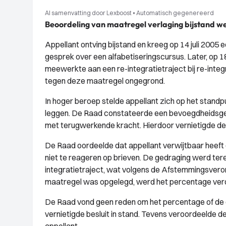
AI samenvatting door Lexboost
•
Automatisch gegenereerd
Beoordeling van maatregel verlaging bijstand w
Appellant ontving bijstand en kreeg op 14 juli 2005
gesprek over een alfabetiseringscursus. Later, op 1
meewerkte aan een re-integratietraject bij re-inte
tegen deze maatregel ongegrond.
In hoger beroep stelde appellant zich op het stand
leggen. De Raad constateerde een bevoegdheidsg
met terugwerkende kracht. Hierdoor vernietigde de 
De Raad oordeelde dat appellant verwijtbaar heeft 
niet te reageren op brieven. De gedraging werd te
integratietraject, wat volgens de Afstemmingsverord
maatregel was opgelegd, werd het percentage ver
De Raad vond geen reden om het percentage of de du
vernietigde besluit in stand. Tevens veroordeelde 