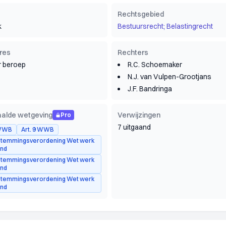
Rechtsgebied
k
Bestuursrecht; Belastingrecht
res
Rechters
 beroep
R.C. Schoemaker
N.J. van Vulpen-Grootjans
J.F. Bandringa
alde wetgeving
Verwijzingen
Pro
7 uitgaand
 WWB
Art. 9 WWB
Afstemmingsverordening Wet werk
and
Afstemmingsverordening Wet werk
and
Afstemmingsverordening Wet werk
and