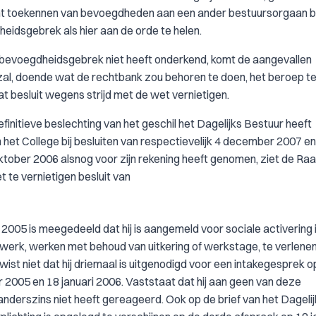
cht toekennen van bevoegdheden aan een ander bestuursorgaan 
eidsgebrek als hier aan de orde te helen.
 bevoegdheidsgebrek niet heeft onderkend, komt de aangevallen
 zal, doende wat de rechtbank zou behoren te doen, het beroep t
t besluit wegens strijd met de wet vernietigen.
nitieve beslechting van het geschil het Dagelijks Bestuur heeft
het College bij besluiten van respectievelijk 4 december 2007 en
ktober 2006 alsnog voor zijn rekening heeft genomen, ziet de Ra
 te vernietigen besluit van
 2005 is meegedeeld dat hij is aangemeld voor sociale activering 
rswerk, werken met behoud van uitkering of werkstage, te verlene
wist niet dat hij driemaal is uitgenodigd voor een intakegesprek o
005 en 18 januari 2006. Vaststaat dat hij aan geen van deze
nderszins niet heeft gereageerd. Ook op de brief van het Dagelij