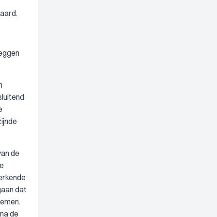
laard.
leggen
n
luitend
e
ijnde
van de
de
erkende
gaan dat
nemen.
 na de