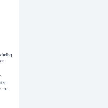
akeling.
een
%
t re-
 zoals