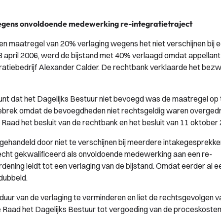
egens onvoldoende medewerking re-integratietraject
 een maatregel van 20% verlaging wegens het niet verschijnen bij 
8 april 2006, werd de bijstand met 40% verlaagd omdat appellant 
gratiebedrijf Alexander Calder. De rechtbank verklaarde het bez
punt dat het Dagelijks Bestuur niet bevoegd was de maatregel op 
ebrek omdat de bevoegdheden niet rechtsgeldig waren overged
Raad het besluit van de rechtbank en het besluit van 11 oktober
gehandeld door niet te verschijnen bij meerdere intakegesprekke
recht gekwalificeerd als onvoldoende medewerking aan een re-
ening leidt tot een verlaging van de bijstand. Omdat eerder al e
dubbeld.
ur van de verlaging te verminderen en liet de rechtsgevolgen v
de Raad het Dagelijks Bestuur tot vergoeding van de proceskoste