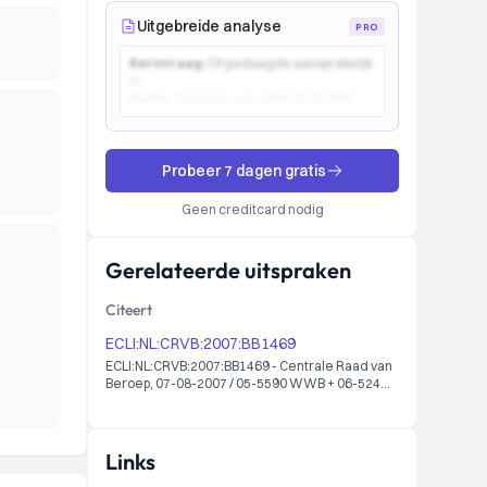
Uitgebreide analyse
PRO
Kernvraag:
Of gedaagde aansprakelijk
is...
Kader:
Toetsing aan artikel 6:162 BW...
Probeer 7 dagen gratis
Geen creditcard nodig
Gerelateerde uitspraken
Citeert
ECLI:NL:CRVB:2007:BB1469
ECLI:NL:CRVB:2007:BB1469 - Centrale Raad van
Beroep, 07-08-2007 / 05-5590 WWB + 06-524
WWB
Links