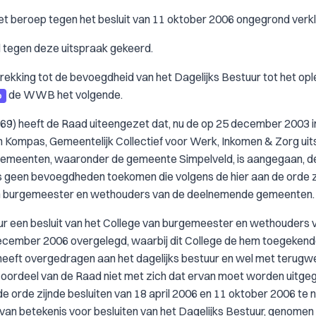
het beroep tegen het besluit van 11 oktober 2006 ongegrond verk
d tegen deze uitspraak gekeerd.
ekking tot de bevoegdheid van het Dagelijks Bestuur tot het op
de WWB het volgende.
o
1469) heeft de Raad uiteengezet dat, nu de op 25 december 2003 i
Kompas, Gemeentelijk Collectief voor Werk, Inkomen & Zorg uits
emeenten, waaronder de gemeente Simpelveld, is aangegaan, d
geen bevoegdheden toekomen die volgens de hier aan de orde z
 van burgemeester en wethouders van de deelnemende gemeenten.
tuur een besluit van het College van burgemeester en wethouders 
december 2006 overgelegd, waarbij dit College de hem toegeken
ft overgedragen aan het dagelijks bestuur en wel met terugw
het oordeel van de Raad niet met zich dat ervan moet worden uitge
e orde zijnde besluiten van 18 april 2006 en 11 oktober 2006 te 
d van betekenis voor besluiten van het Dagelijks Bestuur, genomen