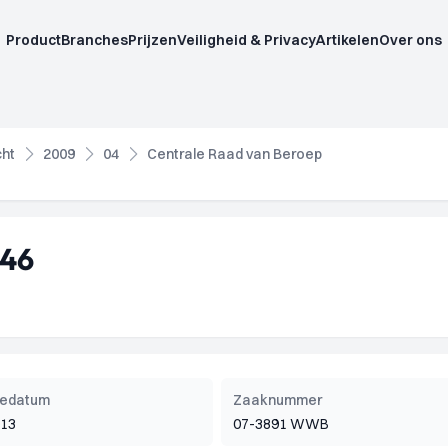
Product
Branches
Prijzen
Veiligheid & Privacy
Artikelen
Over ons
cht
2009
04
Centrale Raad van Beroep
846
tiedatum
Zaaknummer
013
07-3891 WWB