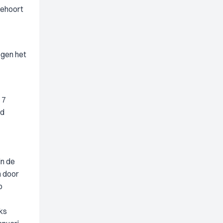
behoort
egen het
 7
ad
in de
n door
p
ks