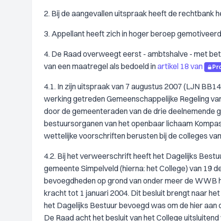
2. Bij de aangevallen uitspraak heeft de rechtbank 
3. Appellant heeft zich in hoger beroep gemotiveer
4. De Raad overweegt eerst - ambtshalve - met betr
van een maatregel als bedoeld in
artikel 18 van
Pr
4.1. In zijn uitspraak van 7 augustus 2007 (LJN BB
werking getreden Gemeenschappelijke Regeling van 
door de gemeenteraden van de drie deelnemende g
bestuursorganen van het openbaar lichaam Kompas 
wettelijke voorschriften berusten bij de colleges
4.2. Bij het verweerschrift heeft het Dagelijks Bes
gemeente Simpelveld (hierna: het College) van 19 
bevoegdheden op grond van onder meer de WWB hee
kracht tot 1 januari 2004. Dit besluit brengt naar 
het Dagelijks Bestuur bevoegd was om de hier aan d
De Raad acht het besluit van het College uitsluiten