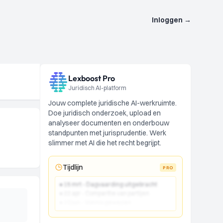
Inloggen
→
Lexboost Pro
Juridisch AI-platform
Jouw complete juridische AI-werkruimte.
Doe juridisch onderzoek, upload en
analyseer documenten en onderbouw
standpunten met jurisprudentie. Werk
slimmer met AI die het recht begrijpt.
Tijdlijn
PRO
● 15 mrt - Dagvaarding uitgebracht
● 22 apr - Comparitie van partijen
● 10 jun - Vonnis gewezen