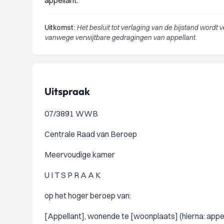
appellant.
Uitkomst:
Het besluit tot verlaging van de bijstand word
vanwege verwijtbare gedragingen van appellant.
Uitspraak
07/3891 WWB
Centrale Raad van Beroep
Meervoudige kamer
U I T S P R A A K
op het hoger beroep van:
[Appellant], wonende te [woonplaats] (hierna: appel