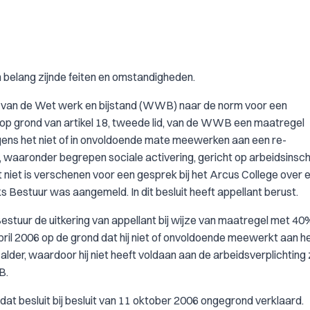
n belang zijnde feiten en omstandigheden.
ond van de Wet werk en bijstand (WWB) naar de norm voor een
em op grond van artikel 18, tweede lid, van de WWB een maatregel
ns het niet of in onvoldoende mate meewerken aan een re-
, waaronder begrepen sociale activering, gericht op arbeidsinsch
 niet is verschenen voor een gesprek bij het Arcus College over 
s Bestuur was aangemeld. In dit besluit heeft appellant berust.
s Bestuur de uitkering van appellant bij wijze van maatregel met 40
pril 2006 op de grond dat hij niet of onvoldoende meewerkt aan he
Calder, waardoor hij niet heeft voldaan aan de arbeidsverplichting
B.
dat besluit bij besluit van 11 oktober 2006 ongegrond verklaard.