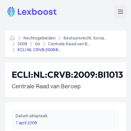
Lexboost
Open
Rechtsgebieden
Bestuursrecht; Socialezekerheidsrecht
Home
2009
04
Centrale Raad van Beroep
ECLI:NL:CRVB:2009:BI1013
ECLI:NL:CRVB:2009:BI1013
Centrale Raad van Beroep
Datum uitspraak
7 april 2009