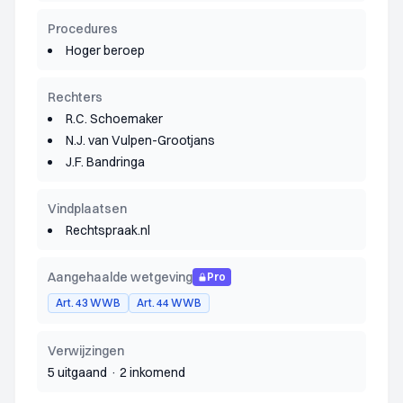
Procedures
Hoger beroep
Rechters
R.C. Schoemaker
N.J. van Vulpen-Grootjans
J.F. Bandringa
Vindplaatsen
Rechtspraak.nl
Aangehaalde wetgeving
Pro
Art. 43 WWB
Art. 44 WWB
Verwijzingen
5 uitgaand
·
2 inkomend