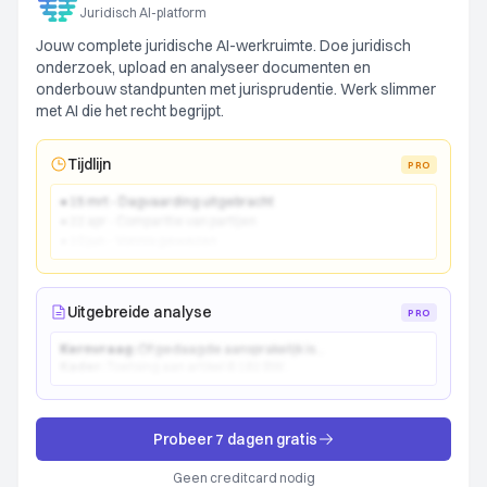
Juridisch AI-platform
Jouw complete juridische AI-werkruimte. Doe juridisch
onderzoek, upload en analyseer documenten en
onderbouw standpunten met jurisprudentie. Werk slimmer
met AI die het recht begrijpt.
Tijdlijn
PRO
● 15 mrt - Dagvaarding uitgebracht
● 22 apr - Comparitie van partijen
● 10 jun - Vonnis gewezen
Uitgebreide analyse
PRO
Kernvraag:
Of gedaagde aansprakelijk is...
Kader:
Toetsing aan artikel 6:162 BW...
Probeer 7 dagen gratis
Geen creditcard nodig