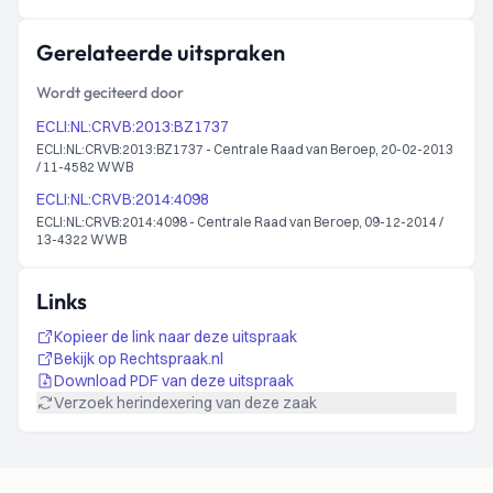
Gerelateerde uitspraken
Wordt geciteerd door
ECLI:NL:CRVB:2013:BZ1737
ECLI:NL:CRVB:2013:BZ1737 - Centrale Raad van Beroep, 20-02-2013
/ 11-4582 WWB
ECLI:NL:CRVB:2014:4098
ECLI:NL:CRVB:2014:4098 - Centrale Raad van Beroep, 09-12-2014 /
13-4322 WWB
Links
Kopieer de link naar deze uitspraak
Bekijk op Rechtspraak.nl
Download PDF van deze uitspraak
Verzoek herindexering van deze zaak
Footer