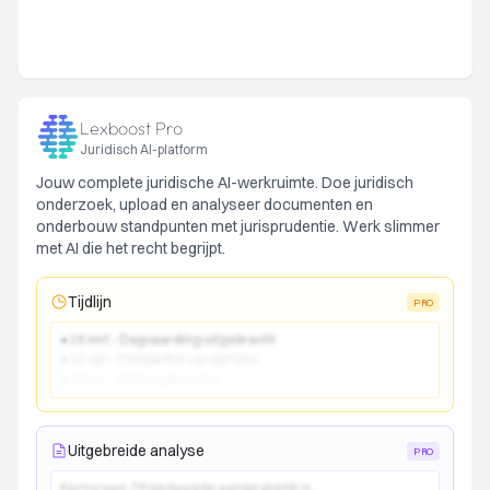
Lexboost Pro
Juridisch AI-platform
Jouw complete juridische AI-werkruimte. Doe juridisch
onderzoek, upload en analyseer documenten en
onderbouw standpunten met jurisprudentie. Werk slimmer
met AI die het recht begrijpt.
Tijdlijn
PRO
● 15 mrt - Dagvaarding uitgebracht
● 22 apr - Comparitie van partijen
● 10 jun - Vonnis gewezen
Uitgebreide analyse
PRO
Kernvraag:
Of gedaagde aansprakelijk is...