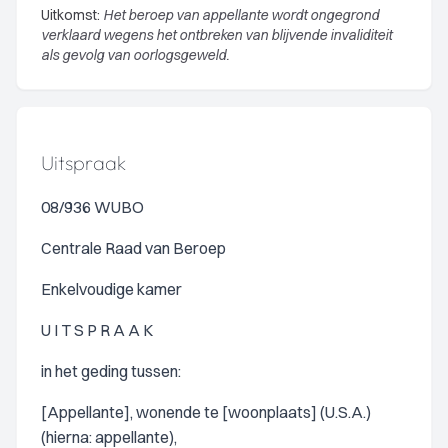
Uitkomst:
Het beroep van appellante wordt ongegrond
verklaard wegens het ontbreken van blijvende invaliditeit
als gevolg van oorlogsgeweld.
Uitspraak
08/936 WUBO
Centrale Raad van Beroep
Enkelvoudige kamer
U I T S P R A A K
in het geding tussen:
[Appellante], wonende te [woonplaats] (U.S.A.)
(hierna: appellante),