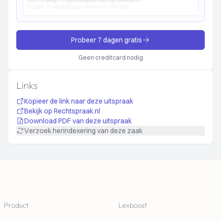
Kader:
Toetsing aan artikel 6:162 BW...
Probeer 7 dagen gratis
Geen creditcard nodig
Links
Kopieer de link naar deze uitspraak
Bekijk op Rechtspraak.nl
Download PDF van deze uitspraak
Verzoek herindexering van deze zaak
Footer
Product
Lexboost