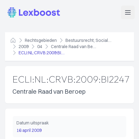
Lexboost
Open
Rechtsgebieden
Bestuursrecht; Socialezekerheidsrecht
Home
2009
04
Centrale Raad van Beroep
ECLI:NL:CRVB:2009:BI2247
ECLI:NL:CRVB:2009:BI2247
Centrale Raad van Beroep
Datum uitspraak
16 april 2009