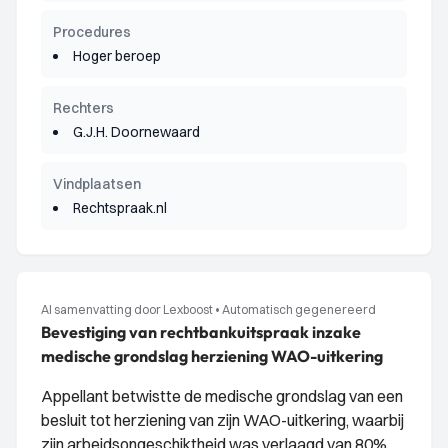
Procedures
Hoger beroep
Rechters
G.J.H. Doornewaard
Vindplaatsen
Rechtspraak.nl
AI samenvatting door Lexboost
•
Automatisch gegenereerd
Bevestiging van rechtbankuitspraak inzake
medische grondslag herziening WAO-uitkering
Appellant betwistte de medische grondslag van een
besluit tot herziening van zijn WAO-uitkering, waarbij
zijn arbeidsongeschiktheid was verlaagd van 80%