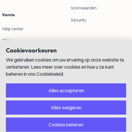
Voorwaarden
Kennis
Security
Help center
Blog
Cookievoorkeuren
Contactgegevens
We gebruiken cookies om uw ervaring op onze website te
verbeteren. Lees meer over cookies en hoe u ze kunt
info@lexboost.com
beheren in ons Cookiebeleid.
Alles accepteren
Alles weigeren
LinkedIn
Instagram
X
GitHub
YouTube
Cookies beheren
Copyright © 2023-2026 Lexboost