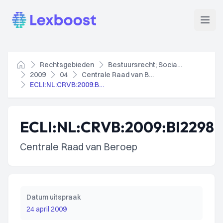
Lexboost
Open
Rechtsgebieden
Bestuursrecht; Socialezekerheidsrecht
Home
2009
04
Centrale Raad van Beroep
ECLI:NL:CRVB:2009:BI2298
ECLI:NL:CRVB:2009:BI2298
Centrale Raad van Beroep
Datum uitspraak
24 april 2009