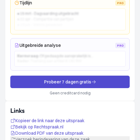
Tijdlijn
PRO
● 15 mrt - Dagvaarding uitgebracht
● 22 apr - Comparitie van partijen
● 10 jun - Vonnis gewezen
Uitgebreide analyse
PRO
Kernvraag:
Of gedaagde aansprakelijk is...
Kader:
Toetsing aan artikel 6:162 BW...
Probeer 7 dagen gratis
Geen creditcard nodig
Links
Kopieer de link naar deze uitspraak
Bekijk op Rechtspraak.nl
Download PDF van deze uitspraak
Verzoek herindexering van deze zaak