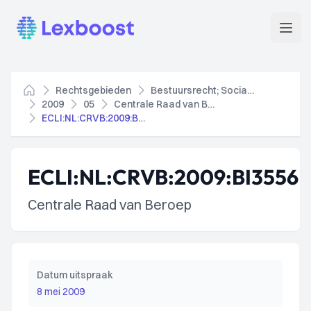
Lexboost
Open
Rechtsgebieden
Bestuursrecht; Socialezekerheidsrecht
Home
2009
05
Centrale Raad van Beroep
ECLI:NL:CRVB:2009:BI3556
ECLI:NL:CRVB:2009:BI3556
Centrale Raad van Beroep
Datum uitspraak
8 mei 2009