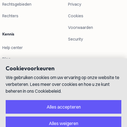
Rechtsgebieden
Privacy
Rechters
Cookies
Voorwaarden
Kennis
Security
Help center
Blog
Cookievoorkeuren
Contactgegevens
We gebruiken cookies om uw ervaring op onze website te
verbeteren. Lees meer over cookies en hoe u ze kunt
info@lexboost.com
beheren in ons Cookiebeleid.
Alles accepteren
Alles weigeren
LinkedIn
Instagram
X
GitHub
YouTube