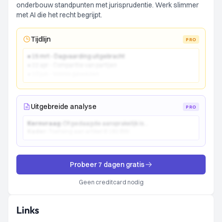
onderbouw standpunten met jurisprudentie. Werk slimmer
met AI die het recht begrijpt.
Tijdlijn
PRO
● 15 mrt - Dagvaarding uitgebracht
● 22 apr - Comparitie van partijen
● 10 jun - Vonnis gewezen
Uitgebreide analyse
PRO
Kernvraag:
Of gedaagde aansprakelijk is...
Kader:
Toetsing aan artikel 6:162 BW...
Probeer 7 dagen gratis
Geen creditcard nodig
Links