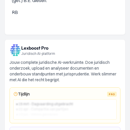
(get.) B.E. Giesen.
RB
Lexboost Pro
Juridisch AI-platform
Jouw complete juridische AI-werkruimte. Doe juridisch
onderzoek, upload en analyseer documenten en
onderbouw standpunten met jurisprudentie. Werk slimmer
met AI die het recht begrijpt.
Tijdlijn
PRO
● 15 mrt - Dagvaarding uitgebracht
● 22 apr - Comparitie van partijen
● 10 jun - Vonnis gewezen