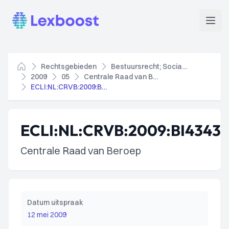
Lexboost
Open
Rechtsgebieden
Bestuursrecht; Socialezekerheidsrecht
Home
2009
05
Centrale Raad van Beroep
ECLI:NL:CRVB:2009:BI4343
ECLI:NL:CRVB:2009:BI4343
Centrale Raad van Beroep
Datum uitspraak
12 mei 2009