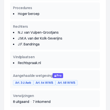
Procedures
Hoger beroep
Rechters
N.J. van Vulpen-Grootjans
J.M.A. van der Kolk-Severijns
J.F. Bandringa
Vindplaatsen
Rechtspraak.nl
Aangehaalde wetgeving
Pro
Art. 3:2 Awb
Art. 54 WWB
Art. 58 WWB
Verwijzingen
8 uitgaand
·
7 inkomend