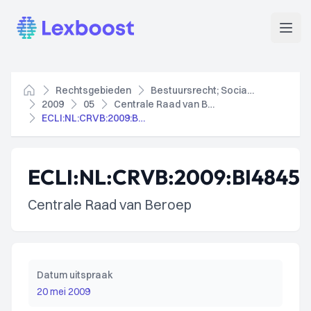
Lexboost
Open
Rechtsgebieden
Bestuursrecht; Socialezekerheidsrecht
Home
2009
05
Centrale Raad van Beroep
ECLI:NL:CRVB:2009:BI4845
ECLI:NL:CRVB:2009:BI4845
Centrale Raad van Beroep
Datum uitspraak
20 mei 2009