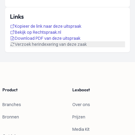
56440/15","@_xmlns:dcterms":"http://purl.org/dc/terms/"},
{"#text":"ECLI:CE:ECHR:2024:0206JUD005644015 - Europees Hof
voor de Rechten van de Mens, 06-02-2024 CASE OF SNIJDERS v. THE
Links
NETHERLANDS
56440/15","@_xmlns:dcterms":"http://purl.org/dc/terms/"}]
Kopieer de link naar deze uitspraak
Bekijk op Rechtspraak.nl
Download PDF van deze uitspraak
Verzoek herindexering van deze zaak
Footer
Product
Lexboost
Branches
Over ons
Bronnen
Prijzen
Media Kit