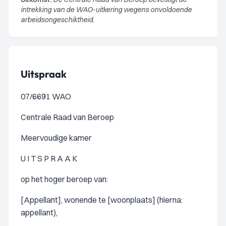
intrekking van de WAO-uitkering wegens onvoldoende
arbeidsongeschiktheid.
Uitspraak
07/6691 WAO
Centrale Raad van Beroep
Meervoudige kamer
U I T S P R A A K
op het hoger beroep van:
[Appellant], wonende te [woonplaats] (hierna:
appellant),