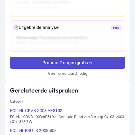
● 22 apr - Comparitie van partijen
● 10 jun - Vonnis gewezen
Uitgebreide analyse
PRO
Kernvraag:
Of gedaagde aansprakelijk is...
Kader:
Toetsing aan artikel 6:162 BW...
Probeer 7 dagen gratis
Geen creditcard nodig
Gerelateerde uitspraken
Citeert
ECLI:NL:CRVB:2003:AF6192
ECLI:NL:CRVB:2003:AF6192 - Centrale Raad van Beroep, 04-03-2003
/ 01/1373 ZW
ECLI:NL:RBUTR:2008:603