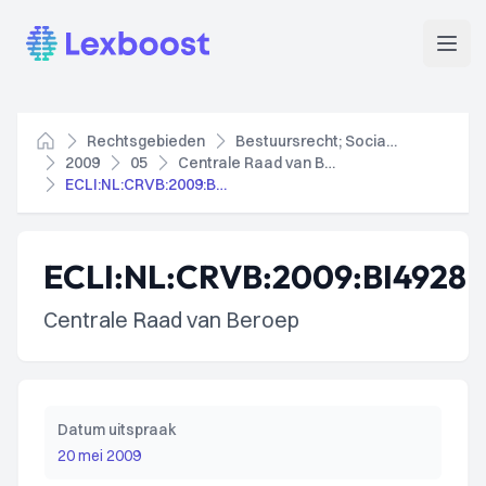
Lexboost
Open
Rechtsgebieden
Bestuursrecht; Socialezekerheidsrecht
Home
2009
05
Centrale Raad van Beroep
ECLI:NL:CRVB:2009:BI4928
ECLI:NL:CRVB:2009:BI4928
Centrale Raad van Beroep
Datum uitspraak
20 mei 2009