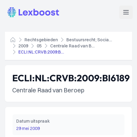
Lexboost
Open
Rechtsgebieden
Bestuursrecht; Socialezekerheidsrecht
Home
2009
05
Centrale Raad van Beroep
ECLI:NL:CRVB:2009:BI6189
ECLI:NL:CRVB:2009:BI6189
Centrale Raad van Beroep
Datum uitspraak
29 mei 2009