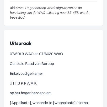
Uitkomst:
Hoger beroep wordt afgewezen en de
herziening van de WAO-uitkering naar 35-45% wordt
bevestigd.
Uitspraak
07/6019 WAO en 07/6020 WAO
Centrale Raad van Beroep
Enkelvoudige kamer
U I T S P R A A K
op het hoger beroep van:
[Appellante], wonende te [woonplaats] (hierna: