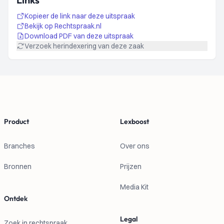
NETHERLANDS
56440/15","@_xmlns:dcterms":"http://purl.org/dc/terms/"}]
Kopieer de link naar deze uitspraak
Bekijk op Rechtspraak.nl
Download PDF van deze uitspraak
Verzoek herindexering van deze zaak
Footer
Product
Lexboost
Branches
Over ons
Bronnen
Prijzen
Media Kit
Ontdek
Legal
Zoek in rechtspraak