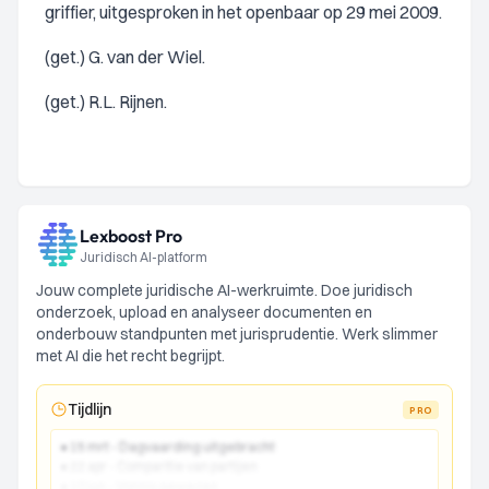
griffier, uitgesproken in het openbaar op 29 mei 2009.
(get.) G. van der Wiel.
(get.) R.L. Rijnen.
Lexboost Pro
Juridisch AI-platform
Jouw complete juridische AI-werkruimte. Doe juridisch
onderzoek, upload en analyseer documenten en
onderbouw standpunten met jurisprudentie. Werk slimmer
met AI die het recht begrijpt.
Tijdlijn
PRO
● 15 mrt - Dagvaarding uitgebracht
● 22 apr - Comparitie van partijen
● 10 jun - Vonnis gewezen