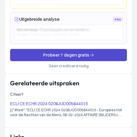
Uitgebreide analyse
PRO
Kernvraag:
Of gedaagde aansprakelijk is...
Kader:
Toetsing aan artikel 6:162 BW...
Probeer 7 dagen gratis
Geen creditcard nodig
Gerelateerde uitspraken
Citeert
ECLI:CE:ECHR:2024:0206JUD005644015
[{"#text":"ECLI:CE:ECHR:2024:0206JUD005644015 - Europees Hof
voor de Rechten van de Mens, 06-02-2024 AFFAIRE SNIJDERS c.
PAYS-BAS
56440/15","@_xmlns:dcterms":"http://purl.org/dc/terms/"},
{"#text":"ECLI:CE:ECHR:2024:0206JUD005644015 - Europees Hof
voor de Rechten van de Mens, 06-02-2024 CASE OF SNIJDERS v. THE
Links