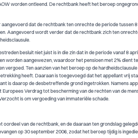
 AOW worden ontleend. De rechtbank heeft het beroep ongegron
r aangevoerd dat de rechtbank ten onrechte de periode tussen 8 
omen. Aangevoerd wordt verder dat de rechtbank zich ten onrech
heidsclausule.
treden besluit niet juist is in die zin dat in de periode vanaf 8 apr
unnen worden aangewezen, waardoor het pensioen met 2% dient t
en vergoed. Ten aanzien van het beroep op de hardheidsclausule 
trekking heeft. Daaraan is toegevoegd dat het appellant vrij st
llant is daarop de desbetreffende grond ingetrokken. Namens appe
t Europees Verdrag tot bescherming van de rechten van de men
 Verzocht is om vergoeding van immateriële schade.
 het oordeel van de rechtbank, en de daaraan ten grondslag geleg
vangen op 30 september 2006, zodat het beroep tijdig is ingedie