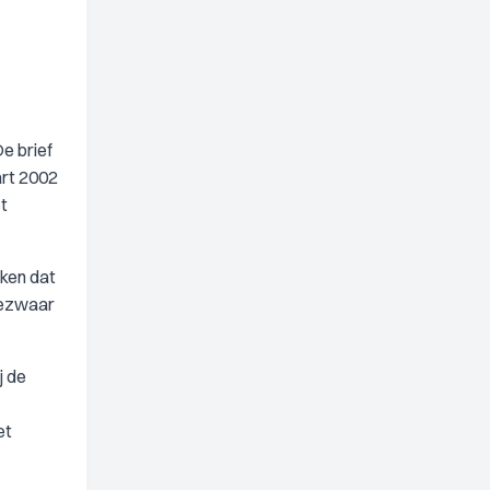
e brief
art 2002
t
kken dat
 bezwaar
j de
et