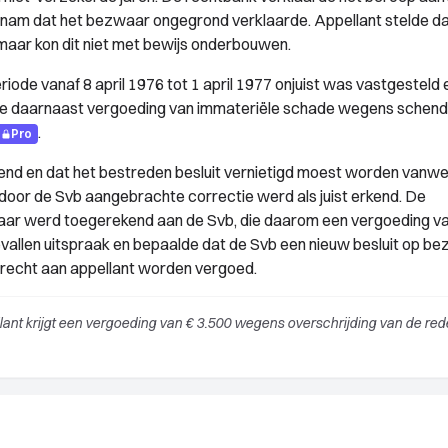
am dat het bezwaar ongegrond verklaarde. Appellant stelde dat
aar kon dit niet met bewijs onderbouwen.
iode vanaf 8 april 1976 tot 1 april 1977 onjuist was vastgesteld 
de daarnaast vergoeding van immateriële schade wegens schend
.
Pro
iend en dat het bestreden besluit vernietigd moest worden vanw
 door de Svb aangebrachte correctie werd als juist erkend. De
ie jaar werd toegerekend aan de Svb, die daarom een vergoeding v
vallen uitspraak en bepaalde dat de Svb een nieuw besluit op b
erecht aan appellant worden vergoed.
lant krijgt een vergoeding van € 3.500 wegens overschrijding van de rede