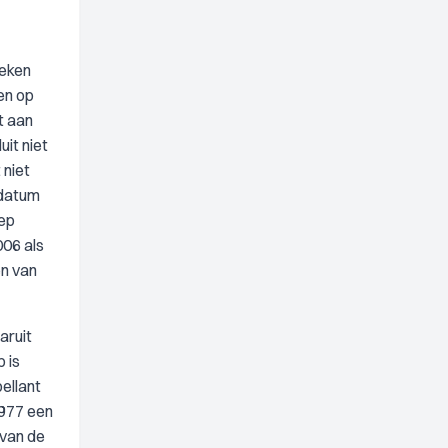
reken
en op
t aan
it niet
 niet
 datum
oep
006 als
en van
aruit
 is
ellant
1977 een
 van de