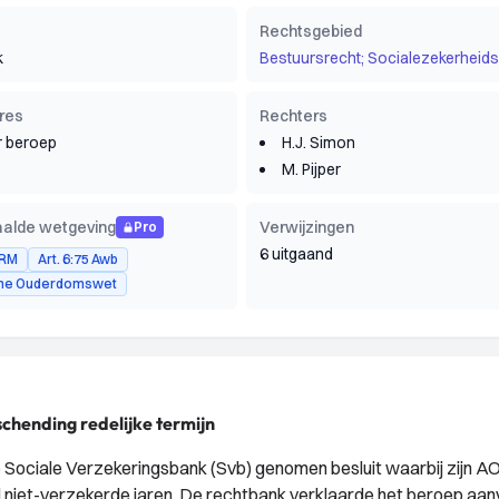
Rechtsgebied
k
Bestuursrecht; Socialezekerheids
res
Rechters
 beroep
H.J. Simon
M. Pijper
alde wetgeving
Verwijzingen
Pro
6 uitgaand
VRM
Art. 6:75 Awb
ne Ouderdomswet
chending redelijke termijn
Sociale Verzekeringsbank (Svb) genomen besluit waarbij zijn 
et-verzekerde jaren. De rechtbank verklaarde het beroep aanv