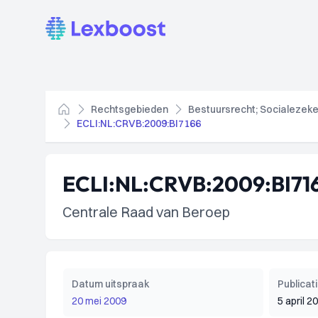
Lexboost
Rechtsgebieden
Bestuursrecht; Socialezeke
Home
ECLI:NL:CRVB:2009:BI7166
ECLI:NL:CRVB:2009:BI71
Centrale Raad van Beroep
Datum uitspraak
Publica
20 mei 2009
5 april 2