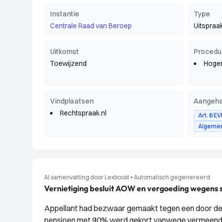
Instantie
Type
Centrale Raad van Beroep
Uitspraa
Uitkomst
Procedu
Toewijzend
Hoger
Vindplaatsen
Aangeha
Rechtspraak.nl
Art. 6 E
Algeme
AI samenvatting door Lexboost
•
Automatisch gegenereerd
Vernietiging besluit AOW en vergoeding wegens s
Appellant had bezwaar gemaakt tegen een door de 
pensioen met 90% werd gekort vanwege vermeend ni