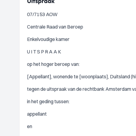
Uitspraak
07/7153 AOW
Centrale Raad van Beroep
Enkelvoudige kamer
U I T S P R A A K
op het hoger beroep van:
[Appellant], wonende te [woonplaats], Duitsland (hie
tegen de uitspraak van de rechtbank Amsterdam van
in het geding tussen:
appellant
en