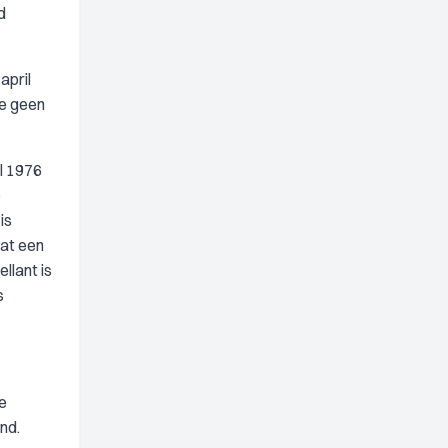
d
april
te geen
il 1976
e
is
aat een
llant is
s
de
nd.