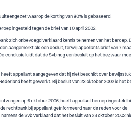
als uiteengezet waarop de korting van 90% is gebaseerd.
eroep ingesteld tegen de brief van 10 april 2002.
tbank zich onbevoegd verklaard kennis te nemen van het beroep. D
den aangemerkt als een besluit, terwijl appellants brief van 7 ma
 conclusie luidt dat de Svb nog een besluit op het bezwaar moe
2 heeft appellant aangegeven dat hij niet beschikt over bewijsstu
 Nederland heeft gewerkt. Bij besluit van 23 oktober 2002 is het
 ontvangen op 6 oktober 2006, heeft appellant beroep ingesteld bi
t de rechtbank bij appellant geïnformeerd naar de reden voor de
is namens de Svb verklaard dat het besluit van 23 oktober 2002 ni