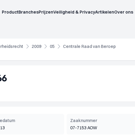
Product
Branches
Prijzen
Veiligheid & Privacy
Artikelen
Over ons
rheidsrecht
2009
05
Centrale Raad van Beroep
66
tiedatum
Zaaknummer
013
07-7153 AOW