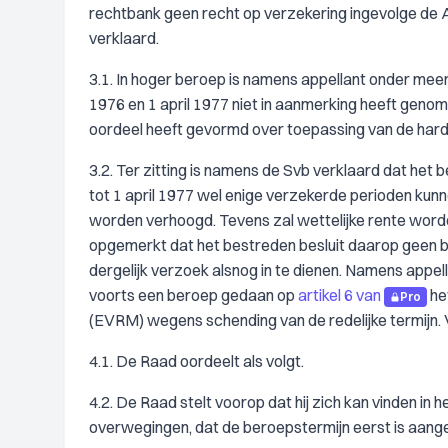
rechtbank geen recht op verzekering ingevolge de
verklaard.
3.1. In hoger beroep is namens appellant onder mee
1976 en 1 april 1977 niet in aanmerking heeft gen
oordeel heeft gevormd over toepassing van de hard
3.2. Ter zitting is namens de Svb verklaard dat het bes
tot 1 april 1977 wel enige verzekerde perioden k
worden verhoogd. Tevens zal wettelijke rente word
opgemerkt dat het bestreden besluit daarop geen be
dergelijk verzoek alsnog in te dienen. Namens appe
voorts een beroep gedaan op
artikel 6 van
he
Pro
(EVRM) wegens schending van de redelijke termijn.
4.1. De Raad oordeelt als volgt.
4.2. De Raad stelt voorop dat hij zich kan vinden in
overwegingen, dat de beroepstermijn eerst is aange