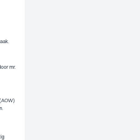
raak.
door mr.
t (AOW)
n.
ig