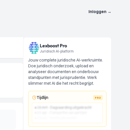
Inloggen
→
Lexboost Pro
Juridisch AI-platform
Jouw complete juridische AI-werkruimte.
Doe juridisch onderzoek, upload en
analyseer documenten en onderbouw
standpunten met jurisprudentie. Werk
slimmer met AI die het recht begrijpt.
Tijdlijn
PRO
● 15 mrt - Dagvaarding uitgebracht
● 22 apr - Comparitie van partijen
● 10 jun - Vonnis gewezen