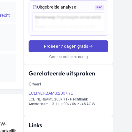
Uitgebreide analyse
PRO
recht
Kernvraag:
Of gedaagde aansprakelijk
is...
Kader:
Toetsing aan artikel 6:162 BW...
Probeer 7 dagen gratis
Geen creditcard nodig
Gerelateerde uitspraken
Citeert
ECLI:NL:RBAMS:2007:71
ECLI:NL:RBAMS:2007:71 - Rechtbank
Amsterdam, 13-11-2007 / 05-5246 AOW
AOW-
Links
ankelijk