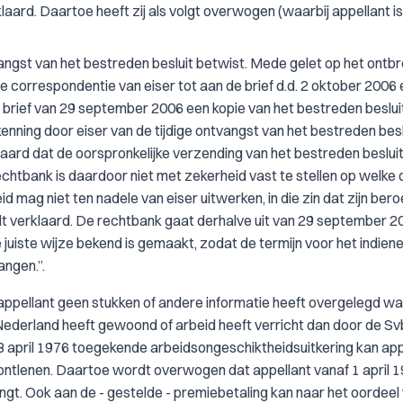
laard. Daartoe heeft zij als volgt overwogen (waarbij appellant is
vangst van het bestreden besluit betwist. Mede gelet op het ontb
de correspondentie van eiser tot aan de brief d.d. 2 oktober 2006 
ij brief van 29 september 2006 een kopie van het bestreden beslui
nning door eiser van de tijdige ontvangst van het bestreden beslu
aard dat de oorspronkelijke verzending van het bestreden besluit
htbank is daardoor niet met zekerheid vast te stellen op welke
mag niet ten nadele van eiser uitwerken, in die zin dat zijn ber
dt verklaard. De rechtbank gaat derhalve uit van 29 september 2
juiste wijze bekend is gemaakt, zodat de termijn voor het indien
ngen.”.
ppellant geen stukken of andere informatie heeft overgelegd wa
 Nederland heeft gewoond of arbeid heeft verricht dan door de Svb
 april 1976 toegekende arbeidsongeschiktheidsuitkering kan app
ntlenen. Daartoe wordt overwogen dat appellant vanaf 1 april 
ngt. Ook aan de - gestelde - premiebetaling kan naar het oordeel