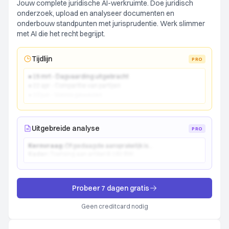
Jouw complete juridische AI-werkruimte. Doe juridisch
onderzoek, upload en analyseer documenten en
onderbouw standpunten met jurisprudentie. Werk slimmer
met AI die het recht begrijpt.
Tijdlijn
PRO
● 15 mrt - Dagvaarding uitgebracht
● 22 apr - Comparitie van partijen
● 10 jun - Vonnis gewezen
Uitgebreide analyse
PRO
Kernvraag:
Of gedaagde aansprakelijk is...
Kader:
Toetsing aan artikel 6:162 BW...
Probeer 7 dagen gratis
Geen creditcard nodig