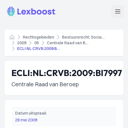
Lexboost
Open
Rechtsgebieden
Bestuursrecht; Socialezekerheidsrecht
Home
2009
05
Centrale Raad van Beroep
ECLI:NL:CRVB:2009:BI7997
ECLI:NL:CRVB:2009:BI7997
Centrale Raad van Beroep
Datum uitspraak
28 mei 2009