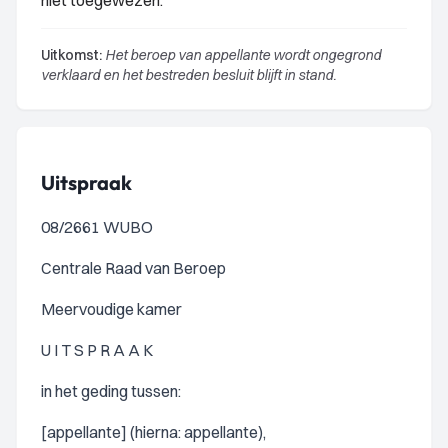
niet toegewezen.
Uitkomst:
Het beroep van appellante wordt ongegrond
verklaard en het bestreden besluit blijft in stand.
Uitspraak
08/2661 WUBO
Centrale Raad van Beroep
Meervoudige kamer
U I T S P R A A K
in het geding tussen:
[appellante] (hierna: appellante),