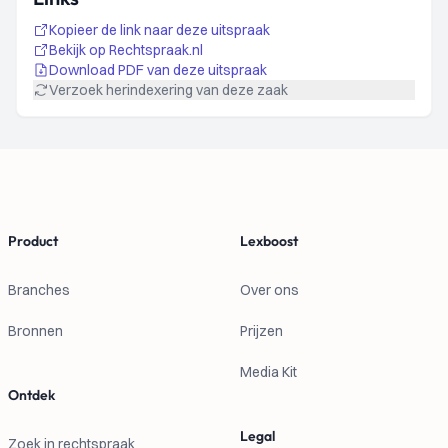
OTHERS v. HUNGARY
73860/17","@_xmlns:dcterms":"http://purl.org/dc/terms/"}]
Kopieer de link naar deze uitspraak
Bekijk op Rechtspraak.nl
Download PDF van deze uitspraak
Verzoek herindexering van deze zaak
Footer
Product
Lexboost
Branches
Over ons
Bronnen
Prijzen
Media Kit
Ontdek
Legal
Zoek in rechtspraak