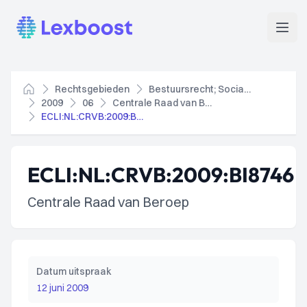
Lexboost
Open
Rechtsgebieden
Bestuursrecht; Socialezekerheidsrecht
Home
2009
06
Centrale Raad van Beroep
ECLI:NL:CRVB:2009:BI8746
ECLI:NL:CRVB:2009:BI8746
Centrale Raad van Beroep
Datum uitspraak
12 juni 2009