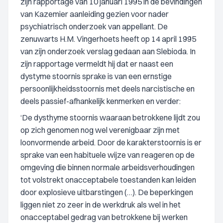
zijn rapportage van 10 januari 1995 in de bevindingen
van Kazemier aanleiding gezien voor nader
psychiatrisch onderzoek van appellant. De
zenuwarts H.M. Vingerhoets heeft op 14 april 1995
van zijn onderzoek verslag gedaan aan Slebioda. In
zijn rapportage vermeldt hij dat er naast een
dystyme stoornis sprake is van een ernstige
persoonlijkheidsstoornis met deels narcistische en
deels passief-afhankelijk kenmerken en verder:
‘De dysthyme stoornis waaraan betrokkene lijdt zou
op zich genomen nog wel verenigbaar zijn met
loonvormende arbeid. Door de karakterstoornis is er
sprake van een habituele wijze van reageren op de
omgeving die binnen normale arbeidsverhoudingen
tot volstrekt onacceptabele toestanden kan leiden
door explosieve uitbarstingen (…). De beperkingen
liggen niet zo zeer in de werkdruk als wel in het
onacceptabel gedrag van betrokkene bij werken