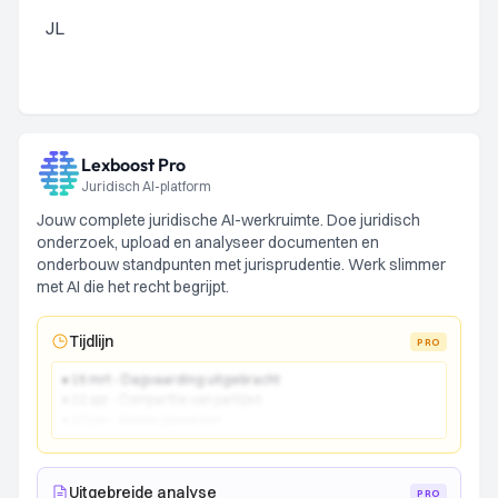
JL
Lexboost Pro
Juridisch AI-platform
Jouw complete juridische AI-werkruimte. Doe juridisch
onderzoek, upload en analyseer documenten en
onderbouw standpunten met jurisprudentie. Werk slimmer
met AI die het recht begrijpt.
Tijdlijn
PRO
● 15 mrt - Dagvaarding uitgebracht
● 22 apr - Comparitie van partijen
● 10 jun - Vonnis gewezen
Uitgebreide analyse
PRO