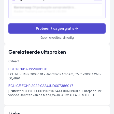
Kernvraag:
Of gedaagde aansprakelijk is...
Kader:
Toetsing aan artikel 6:162 BW...
Probeer 7 dagen gratis
Geen creditcard nodig
Gerelateerde uitspraken
Citeert
ECLI:NL:RBARN:2008:101
ECLI:NL:RBARN:2008:101 - Rechtbank Arnhem, 07-01-2008 / AWB-
06_4894
ECLI:CE:ECHR:2022:0224JUD007386017
[{"#text":"ECLI:CE:ECHR:2022:0224JUD007386017 - Europees Hof
voor de Rechten van de Mens, 24-02-2022 AFFAIRE M.B.K. ET
AUTRES c. HONGRIE
73860/17","@_xmlns:dcterms":"http://purl.org/dc/terms/"},
{"#text":"ECLI:CE:ECHR:2022:0224JUD007386017 - Europees Hof
voor de Rechten van de Mens, 24-02-2022 CASE OF M.B.K AND
Links