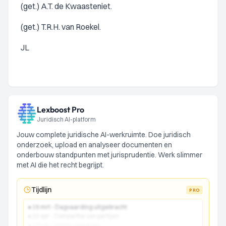
(get.) A.T. de Kwaasteniet.
(get.) T.R.H. van Roekel.
JL
Lexboost Pro
Juridisch AI-platform
Jouw complete juridische AI-werkruimte. Doe juridisch
onderzoek, upload en analyseer documenten en
onderbouw standpunten met jurisprudentie. Werk slimmer
met AI die het recht begrijpt.
Tijdlijn
PRO
● 15 mrt - Dagvaarding uitgebracht
● 22 apr - Comparitie van partijen
● 10 jun - Vonnis gewezen