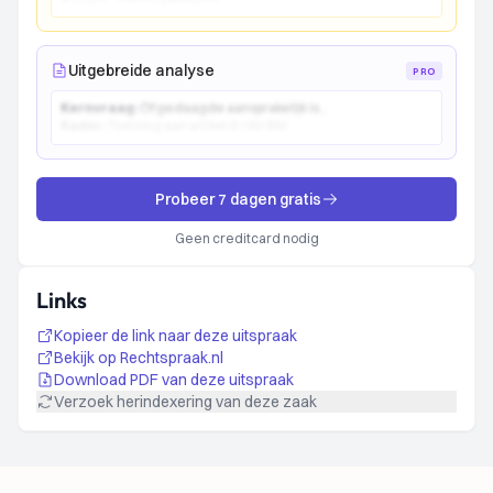
Uitgebreide analyse
PRO
Kernvraag:
Of gedaagde aansprakelijk is...
Kader:
Toetsing aan artikel 6:162 BW...
Probeer 7 dagen gratis
Geen creditcard nodig
Links
Kopieer de link naar deze uitspraak
Bekijk op Rechtspraak.nl
Download PDF van deze uitspraak
Verzoek herindexering van deze zaak
Footer