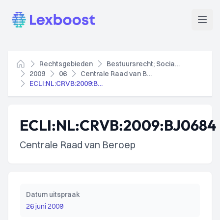
Lexboost
Open
Rechtsgebieden
Bestuursrecht; Socialezekerheidsrecht
Home
2009
06
Centrale Raad van Beroep
ECLI:NL:CRVB:2009:BJ0684
ECLI:NL:CRVB:2009:BJ0684
Centrale Raad van Beroep
Datum uitspraak
26 juni 2009