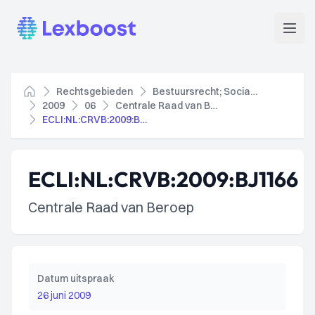
Lexboost
Open
Rechtsgebieden
Bestuursrecht; Socialezekerheidsrecht
Home
2009
06
Centrale Raad van Beroep
ECLI:NL:CRVB:2009:BJ1166
ECLI:NL:CRVB:2009:BJ1166
Centrale Raad van Beroep
Datum uitspraak
26 juni 2009