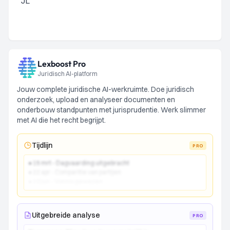
JL
Lexboost Pro
Juridisch AI-platform
Jouw complete juridische AI-werkruimte. Doe juridisch
onderzoek, upload en analyseer documenten en
onderbouw standpunten met jurisprudentie. Werk slimmer
met AI die het recht begrijpt.
Tijdlijn
PRO
● 15 mrt - Dagvaarding uitgebracht
● 22 apr - Comparitie van partijen
● 10 jun - Vonnis gewezen
Uitgebreide analyse
PRO