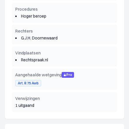
Procedures
Hoger beroep
Rechters
G.J.H. Doornewaard
Vindplaatsen
Rechtspraak.nl
Aangehaalde wetgeving
Pro
Art. 8:75 Awb
Verwijzingen
1 uitgaand