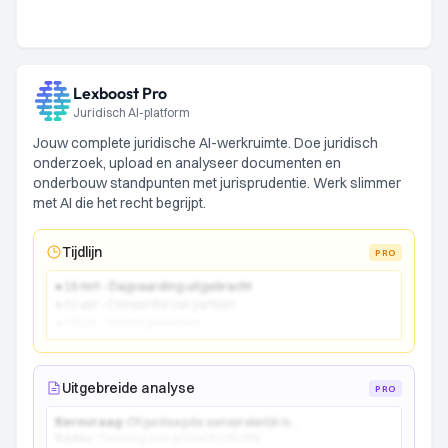
Lexboost Pro
Juridisch AI-platform
Jouw complete juridische AI-werkruimte. Doe juridisch
onderzoek, upload en analyseer documenten en
onderbouw standpunten met jurisprudentie. Werk slimmer
met AI die het recht begrijpt.
Tijdlijn
PRO
● 15 mrt - Dagvaarding uitgebracht
● 22 apr - Comparitie van partijen
● 10 jun - Vonnis gewezen
Uitgebreide analyse
PRO
Kernvraag:
Of gedaagde aansprakelijk is...
Kader:
Toetsing aan artikel 6:162 BW...