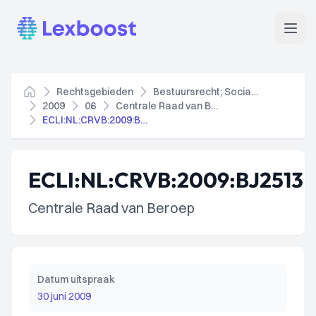
Lexboost
Open
Rechtsgebieden
Bestuursrecht; Socialezekerheidsrecht
Home
2009
06
Centrale Raad van Beroep
ECLI:NL:CRVB:2009:BJ2513
ECLI:NL:CRVB:2009:BJ2513
Centrale Raad van Beroep
Datum uitspraak
30 juni 2009