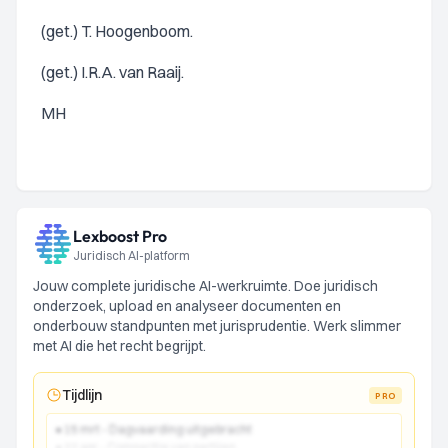
(get.) T. Hoogenboom.
(get.) I.R.A. van Raaij.
MH
Lexboost Pro
Juridisch AI-platform
Jouw complete juridische AI-werkruimte. Doe juridisch
onderzoek, upload en analyseer documenten en
onderbouw standpunten met jurisprudentie. Werk slimmer
met AI die het recht begrijpt.
Tijdlijn
PRO
● 15 mrt - Dagvaarding uitgebracht
● 22 apr - Comparitie van partijen