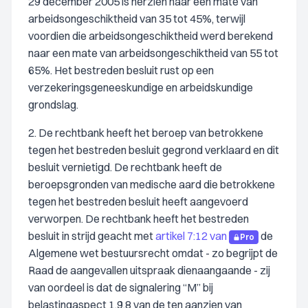
29 december 2005 is herzien naar een mate van
arbeidsongeschiktheid van 35 tot 45%, terwijl
voordien die arbeidsongeschiktheid werd berekend
naar een mate van arbeidsongeschiktheid van 55 tot
65%. Het bestreden besluit rust op een
verzekeringsgeneeskundige en arbeidskundige
grondslag.
2. De rechtbank heeft het beroep van betrokkene
tegen het bestreden besluit gegrond verklaard en dit
besluit vernietigd. De rechtbank heeft de
beroepsgronden van medische aard die betrokkene
tegen het bestreden besluit heeft aangevoerd
verworpen. De rechtbank heeft het bestreden
besluit in strijd geacht met
artikel 7:12 van
de
Pro
Algemene wet bestuursrecht omdat - zo begrijpt de
Raad de aangevallen uitspraak dienaangaande - zij
van oordeel is dat de signalering “M” bij
belastingaspect 1.9.8 van de ten aanzien van