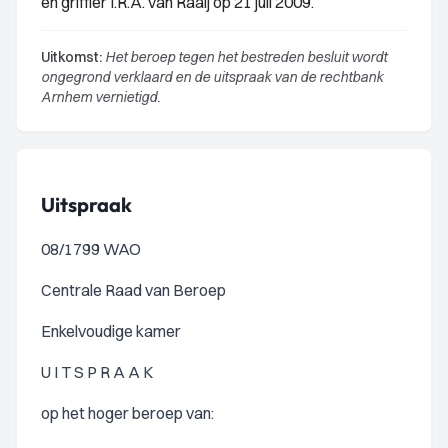
en griffier I.R.A. van Raaij op 21 juli 2009.
Uitkomst:
Het beroep tegen het bestreden besluit wordt
ongegrond verklaard en de uitspraak van de rechtbank
Arnhem vernietigd.
Uitspraak
08/1799 WAO
Centrale Raad van Beroep
Enkelvoudige kamer
U I T S P R A A K
op het hoger beroep van: