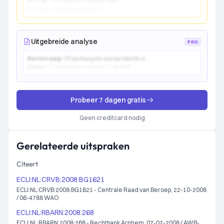
● 10 jun - Vonnis gewezen
Uitgebreide analyse
PRO
Kernvraag:
Of gedaagde aansprakelijk is...
Kader:
Toetsing aan artikel 6:162 BW...
Probeer 7 dagen gratis
Geen creditcard nodig
Gerelateerde uitspraken
Citeert
ECLI:NL:CRVB:2008:BG1621
ECLI:NL:CRVB:2008:BG1621 - Centrale Raad van Beroep, 22-10-2008
/ 06-4788 WAO
ECLI:NL:RBARN:2008:268
ECLI:NL:RBARN:2008:268 - Rechtbank Arnhem, 07-02-2008 / AWB-