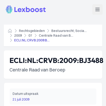
Lexboost
Open
Rechtsgebieden
Bestuursrecht; Socialezekerheidsrecht
Home
2009
07
Centrale Raad van Beroep
ECLI:NL:CRVB:2009:BJ3488
ECLI:NL:CRVB:2009:BJ3488
Centrale Raad van Beroep
Datum uitspraak
21 juli 2009