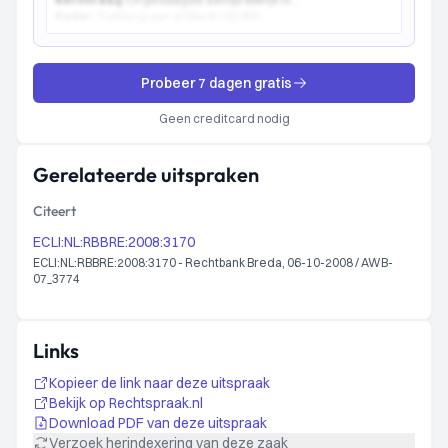
Kernvraag:
Of gedaagde aansprakelijk is...
Kader:
Toetsing aan artikel 6:162 BW...
Probeer 7 dagen gratis
Geen creditcard nodig
Gerelateerde uitspraken
Citeert
ECLI:NL:RBBRE:2008:3170
ECLI:NL:RBBRE:2008:3170 - Rechtbank Breda, 06-10-2008 / AWB-
07_3774
Links
Kopieer de link naar deze uitspraak
Bekijk op Rechtspraak.nl
Download PDF van deze uitspraak
Verzoek herindexering van deze zaak