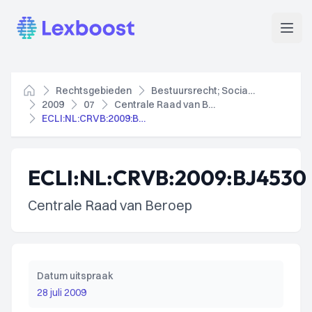
Lexboost
Open
Rechtsgebieden
Bestuursrecht; Socialezekerheidsrecht
Home
2009
07
Centrale Raad van Beroep
ECLI:NL:CRVB:2009:BJ4530
ECLI:NL:CRVB:2009:BJ4530
Centrale Raad van Beroep
Datum uitspraak
28 juli 2009