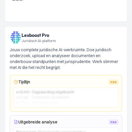
Lexboost Pro
Juridisch AI-platform
Jouw complete juridische AI-werkruimte. Doe juridisch
onderzoek, upload en analyseer documenten en
onderbouw standpunten met jurisprudentie. Werk slimmer
met AI die het recht begrijpt.
Tijdlijn
PRO
● 15 mrt - Dagvaarding uitgebracht
● 22 apr - Comparitie van partijen
● 10 jun - Vonnis gewezen
Uitgebreide analyse
PRO