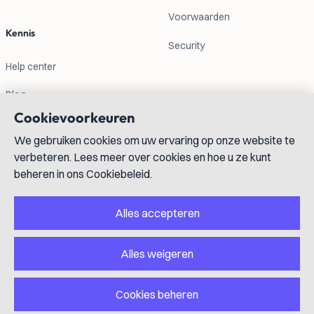
Voorwaarden
Kennis
Security
Help center
Blog
Cookievoorkeuren
Contactgegevens
We gebruiken cookies om uw ervaring op onze website te
verbeteren. Lees meer over cookies en hoe u ze kunt
info@lexboost.com
beheren in ons Cookiebeleid.
Alles accepteren
Alles weigeren
LinkedIn
Instagram
X
GitHub
YouTube
Cookies beheren
Copyright © 2023-2026 Lexboost