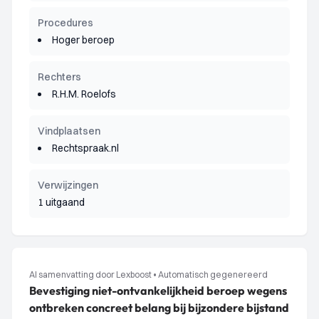
Procedures
Hoger beroep
Rechters
R.H.M. Roelofs
Vindplaatsen
Rechtspraak.nl
Verwijzingen
1 uitgaand
AI samenvatting door Lexboost
•
Automatisch gegenereerd
Bevestiging niet-ontvankelijkheid beroep wegens
ontbreken concreet belang bij bijzondere bijstand