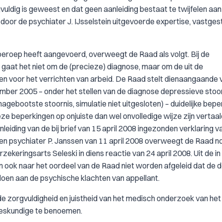
ldig is geweest en dat geen aanleiding bestaat te twijfelen aan
 door de psychiater J. IJsselstein uitgevoerde expertise, vastges
 beroep heeft aangevoerd, overweegt de Raad als volgt. Bij de
 gaat het niet om de (precieze) diagnose, maar om de uit de
 voor het verrichten van arbeid. De Raad stelt dienaangaande 
cember 2005 – onder het stellen van de diagnose depressieve stoor
(nagebootste stoornis, simulatie niet uitgesloten) – duidelijke bep
e beperkingen op onjuiste dan wel onvolledige wijze zijn vertaal
eiding van de bij brief van 15 april 2008 ingezonden verklaring v
n psychiater P. Janssen van 11 april 2008 overweegt de Raad n
zekeringsarts Seleski in diens reactie van 24 april 2008. Uit de i
 ook naar het oordeel van de Raad niet worden afgeleid dat de d
en aan de psychische klachten van appellant.
n de zorgvuldigheid en juistheid van het medisch onderzoek van he
deskundige te benoemen.