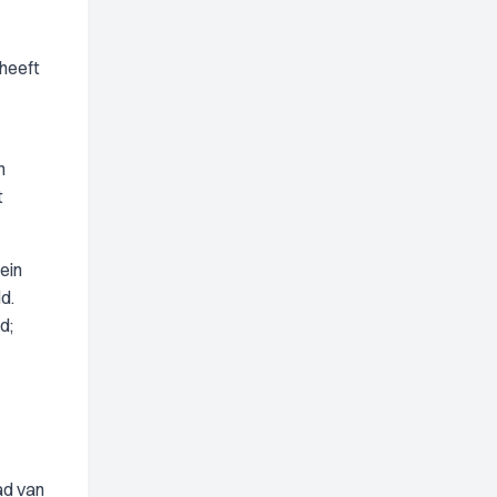
 heeft
n
t
ein
d.
d;
ad van