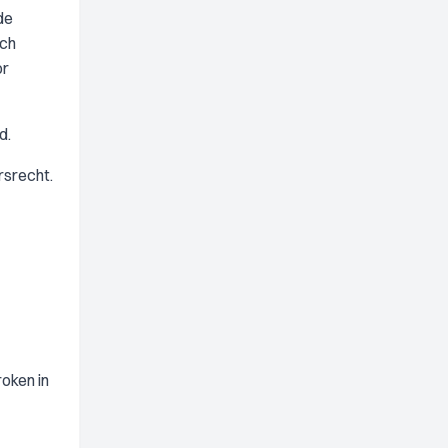
de
sch
or
d.
srecht.
roken in