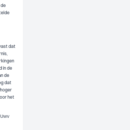
 de
telde
vast dat
nis,
erkingen
d in de
an de
og dat
n hoger
oor het
t Uwv