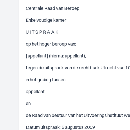
Centrale Raad van Beroep
Enkelvoudige kamer
U I T S P R A A K
op het hoger beroep van:
[appellant] (hierna: appellant),
tegen de uitspraak van de rechtbank Utrecht van 10
in het geding tussen:
appellant
en
de Raad van bestuur van het Uitvoeringsinstituut w
Datum uitspraak: 5 augustus 2009