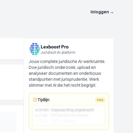
Inloggen
→
Lexboost Pro
Juridisch AI-platform
Jouw complete juridische AI-werkruimte.
Doe juridisch onderzoek, upload en
analyseer documenten en onderbouw
standpunten met jurisprudentie. Werk
slimmer met AI die het recht begrijpt.
Tijdlijn
PRO
● 15 mrt - Dagvaarding uitgebracht
● 22 apr - Comparitie van partijen
● 10 jun - Vonnis gewezen