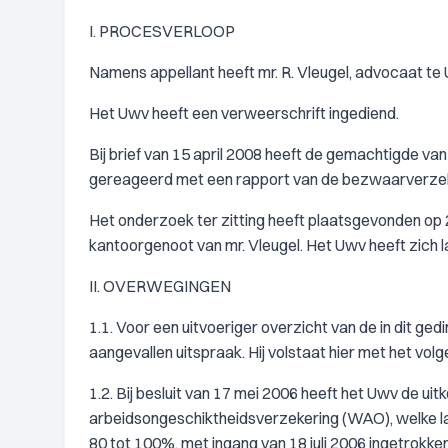
I. PROCESVERLOOP
Namens appellant heeft mr. R. Vleugel, advocaat te 
Het Uwv heeft een verweerschrift ingediend.
Bij brief van 15 april 2008 heeft de gemachtigde va
gereageerd met een rapport van de bezwaarverzeker
Het onderzoek ter zitting heeft plaatsgevonden op 24
kantoorgenoot van mr. Vleugel. Het Uwv heeft zich 
II. OVERWEGINGEN
1.1. Voor een uitvoeriger overzicht van de in dit ge
aangevallen uitspraak. Hij volstaat hier met het vol
1.2. Bij besluit van 17 mei 2006 heeft het Uwv de ui
arbeidsongeschiktheidsverzekering (WAO), welke la
80 tot 100%, met ingang van 18 juli 2006 ingetrokk