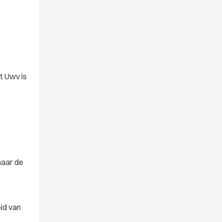
t Uwv is
naar de
id van