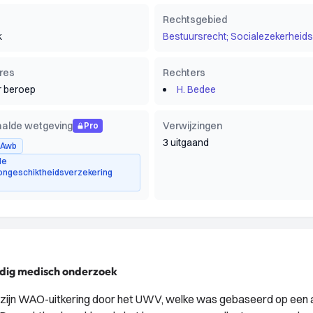
Rechtsgebied
k
Bestuursrecht; Socialezekerheids
res
Rechters
 beroep
H. Bedee
alde wetgeving
Verwijzingen
Pro
3 uitgaand
5 Awb
de
ongeschiktheidsverzekering
ldig medisch onderzoek
 zijn WAO-uitkering door het UWV, welke was gebaseerd op een