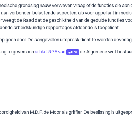
 medische grondslag nauw verweven vraag of de functies die aan 
araan verbonden belastende aspecten, als voor appellant in medi
rweegt de Raad dat de geschiktheid van de geduide functies vo
ndende arbeidskundige rapportages afdoende is toegelicht.
oep geen doel. De aangevallen uitspraak dient te worden bevestig
ing te geven aan
artikel 8:75 van
de Algemene wet bestuur
Pro
digheid van M.D.F. de Moor als griffier. De beslissing is uitgesp