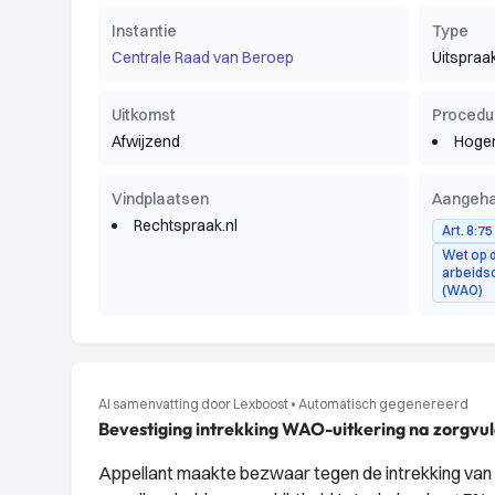
Instantie
Type
Centrale Raad van Beroep
Uitspraa
Uitkomst
Procedu
Afwijzend
Hoger
Vindplaatsen
Aangeha
Rechtspraak.nl
Art. 8:7
Wet op 
arbeids
(WAO)
AI samenvatting door Lexboost
•
Automatisch gegenereerd
Bevestiging intrekking WAO-uitkering na zorgvu
Appellant maakte bezwaar tegen de intrekking van