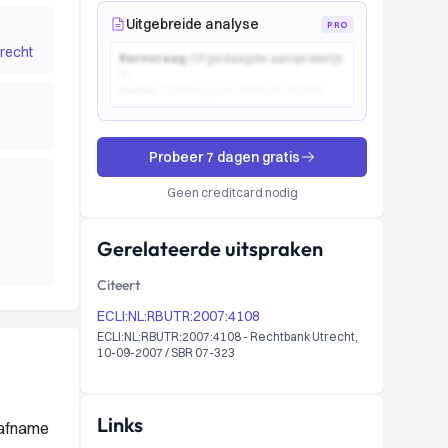
Uitgebreide analyse
PRO
recht
Kernvraag:
Of gedaagde aansprakelijk
is...
Kader:
Toetsing aan artikel 6:162 BW...
Probeer 7 dagen gratis
Geen creditcard nodig
Gerelateerde uitspraken
Citeert
ECLI:NL:RBUTR:2007:4108
ECLI:NL:RBUTR:2007:4108 - Rechtbank Utrecht,
10-09-2007 / SBR 07-323
Links
 afname