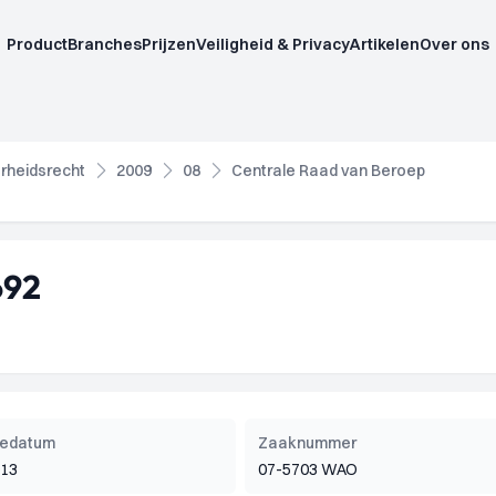
Product
Branches
Prijzen
Veiligheid & Privacy
Artikelen
Over ons
rheidsrecht
2009
08
Centrale Raad van Beroep
692
tiedatum
Zaaknummer
013
07-5703 WAO