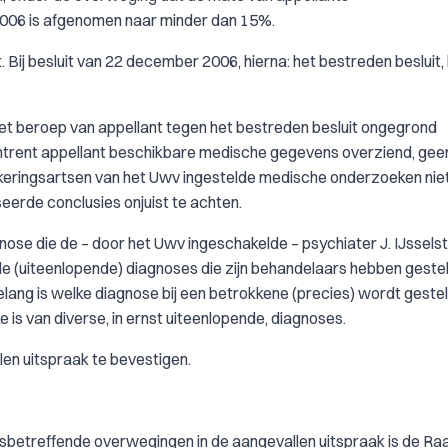
2006 is afgenomen naar minder dan 15%.
 Bij besluit van 22 december 2006, hierna: het bestreden besluit,
 het beroep van appellant tegen het bestreden besluit ongegrond
omtrent appellant beschikbare medische gegevens overziend, gee
eringsartsen van het Uwv ingestelde medische onderzoeken nie
erde conclusies onjuist te achten.
nose die de – door het Uwv ingeschakelde – psychiater J. IJsselst
op de (uiteenlopende) diagnoses die zijn behandelaars hebben gestel
lang is welke diagnose bij een betrokkene (precies) wordt gestel
 is van diverse, in ernst uiteenlopende, diagnoses.
len uitspraak te bevestigen.
sbetreffende overwegingen in de aangevallen uitspraak is de Ra