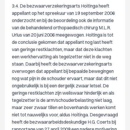
3.4. De bezwaarverzekeringsarts Hoitinga heeft
appellant op het spreekuur van 19 september 2006
onderzocht en bij de beoordeling ook de informatie
van de behandelend orthopaedisch chirurg M.L.R.
Urlus van 20 juni 2006 meegewogen. Hoitinga is tot
de conclusie gekomen dat appellant nog last heeft
van geringe restklachten, maar dat deze klachten
een werkhervatting als tegelzetter niet in de weg
staan. Daarbij heeft de bezwaarverzekeringsarts
overwogen dat appellant bij bepaalde bewegingen
nog wat pijn in de schouder ervaart, maar dat dit niet
ongebruikelijk is bij een dergelijk zwaar letsel. De
geringe restklachten zijn weliswaar hinderlijk en als
tegelzetter is de arm/schouderbelasting niet laag,
maar zeer zwaar tillen en bovenhands werken komt
niet tot nauwelijks voor, aldus Hoitinga. Desgevraagd
heeft de bezwaararbeidsdeskundige H.G. Coerts bij
rapportage van 27 april 2009 een nadere motivering