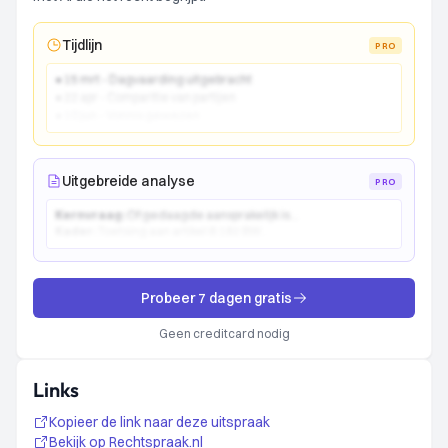
Tijdlijn
PRO
● 15 mrt - Dagvaarding uitgebracht
● 22 apr - Comparitie van partijen
● 10 jun - Vonnis gewezen
Uitgebreide analyse
PRO
Kernvraag:
Of gedaagde aansprakelijk is...
Kader:
Toetsing aan artikel 6:162 BW...
Probeer 7 dagen gratis
Geen creditcard nodig
Links
Kopieer de link naar deze uitspraak
Bekijk op Rechtspraak.nl