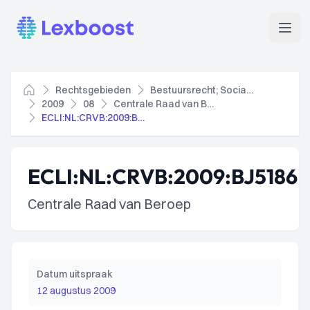
Lexboost
Open
Rechtsgebieden
Bestuursrecht; Socialezekerheidsrecht
Home
2009
08
Centrale Raad van Beroep
ECLI:NL:CRVB:2009:BJ5186
ECLI:NL:CRVB:2009:BJ5186
Centrale Raad van Beroep
Datum uitspraak
12 augustus 2009