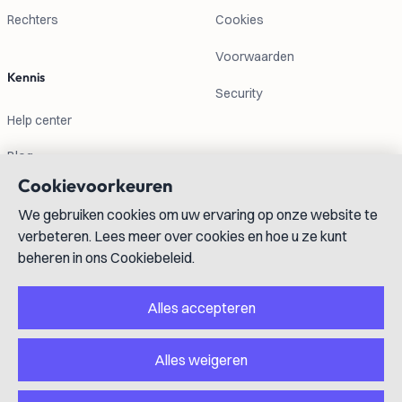
Rechters
Cookies
Voorwaarden
Kennis
Security
Help center
Blog
Cookievoorkeuren
Contactgegevens
We gebruiken cookies om uw ervaring op onze website te
verbeteren. Lees meer over cookies en hoe u ze kunt
info@lexboost.com
beheren in ons Cookiebeleid.
Alles accepteren
Alles weigeren
LinkedIn
Instagram
X
GitHub
YouTube