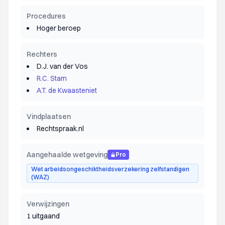
Procedures
Hoger beroep
Rechters
D.J. van der Vos
R.C. Stam
A.T. de Kwaasteniet
Vindplaatsen
Rechtspraak.nl
Aangehaalde wetgeving
Pro
Wet arbeidsongeschiktheidsverzekering zelfstandigen
(WAZ)
Verwijzingen
1 uitgaand