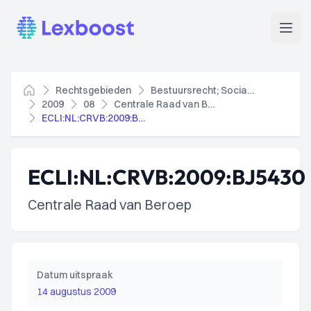
Lexboost
Open
Rechtsgebieden
Bestuursrecht; Socialezekerheidsrecht
Home
2009
08
Centrale Raad van Beroep
ECLI:NL:CRVB:2009:BJ5430
ECLI:NL:CRVB:2009:BJ5430
Centrale Raad van Beroep
Datum uitspraak
14 augustus 2009