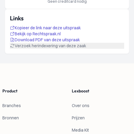
Geen creditcard nodig
Links
Kopieer de link naar deze uitspraak
Bekijk op Rechtspraak.nl
Download PDF van deze uitspraak
Verzoek herindexering van deze zaak
Footer
Product
Lexboost
Branches
Over ons
Bronnen
Prijzen
Media Kit