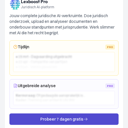
Lexboost Pro
Juridisch AI-platform
Jouw complete juridische AI-werkruimte. Doe juridisch
onderzoek, upload en analyseer documenten en
onderbouw standpunten met jurisprudentie. Werk slimmer
met AI die het recht begrijpt.
Tijdlijn
PRO
● 15 mrt - Dagvaarding uitgebracht
● 22 apr - Comparitie van partijen
● 10 jun - Vonnis gewezen
Uitgebreide analyse
PRO
Kernvraag:
Of gedaagde aansprakelijk is...
Kader:
Toetsing aan artikel 6:162 BW...
Probeer 7 dagen gratis