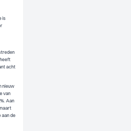
 is
or
estreden
 heeft
ant acht
en nieuw
e van
5%. Aan
 maart
e aan de