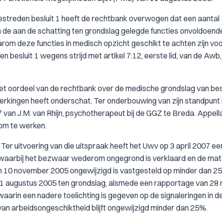
estreden besluit 1 heeft de rechtbank overwogen dat een aantal
an de aan de schatting ten grondslag gelegde functies onvoldoende
arom deze functies in medisch opzicht geschikt te achten zijn vo
 besluit 1 wegens strijd met artikel 7:12, eerste lid, van de Awb,
 het oordeel van de rechtbank over de medische grondslag van b
eperkingen heeft onderschat. Ter onderbouwing van zijn standpunt
 van J.M. van Rhijn, psychotherapeut bij de GGZ te Breda. Appell
 om te werken.
 Ter uitvoering van die uitspraak heeft het Uwv op 3 april 2007 e
, waarbij het bezwaar wederom ongegrond is verklaard en de mat
n 10 november 2005 ongewijzigd is vastgesteld op minder dan 2
11 augustus 2005 ten grondslag, alsmede een rapportage van 28
rin een nadere toelichting is gegeven op de signaleringen in d
van arbeidsongeschiktheid blijft ongewijzigd minder dan 25%.