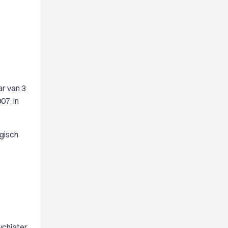
ar van 3
07, in
gisch
e
ychiater