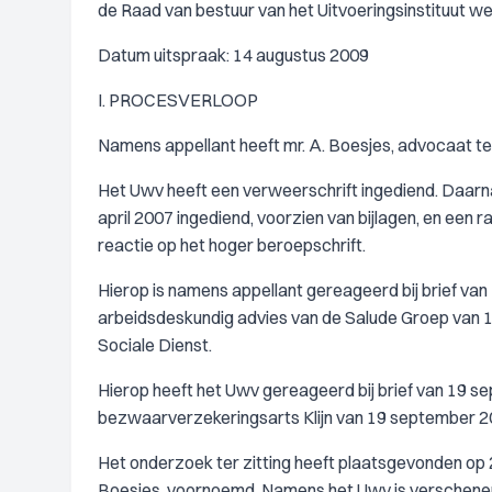
de Raad van bestuur van het Uitvoeringsinstituut w
Datum uitspraak: 14 augustus 2009
I. PROCESVERLOOP
Namens appellant heeft mr. A. Boesjes, advocaat te
Het Uwv heeft een verweerschrift ingediend. Daarna
april 2007 ingediend, voorzien van bijlagen, en een 
reactie op het hoger beroepschrift.
Hierop is namens appellant gereageerd bij brief v
arbeidsdeskundig advies van de Salude Groep van 1
Sociale Dienst.
Hierop heeft het Uwv gereageerd bij brief van 19 s
bezwaarverzekeringsarts Klijn van 19 september 2
Het onderzoek ter zitting heeft plaatsgevonden op 
Boesjes, voornoemd. Namens het Uwv is verschenen