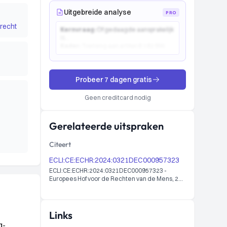
Uitgebreide analyse
PRO
recht
Kernvraag:
Of gedaagde aansprakelijk
is...
Kader:
Toetsing aan artikel 6:162 BW...
Probeer 7 dagen gratis
Geen creditcard nodig
Gerelateerde uitspraken
Citeert
ECLI:CE:ECHR:2024:0321DEC000957323
ECLI:CE:ECHR:2024:0321DEC000957323 -
Europees Hof voor de Rechten van de Mens, 21-
03-2024 KLIJN v. THE NETHERLANDS 9573/23
Links
g-