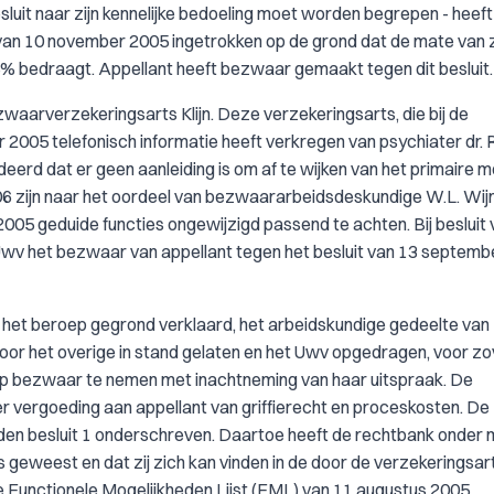
esluit naar zijn kennelijke bedoeling moet worden begrepen - heeft
van 10 november 2005 ingetrokken op de grond dat de mate van z
% bedraagt. Appellant heeft bezwaar gemaakt tegen dit besluit.
waarverzekeringsarts Klijn. Deze verzekeringsarts, die bij de
2005 telefonisch informatie heeft verkregen van psychiater dr. 
eerd dat er geen aanleiding is om af te wijken van het primaire 
i 2006 zijn naar het oordeel van bezwaararbeidsdeskundige W.L. Wi
005 geduide functies ongewijzigd passend te achten. Bij besluit 
t Uwv het bezwaar van appellant tegen het besluit van 13 septem
ak het beroep gegrond verklaard, het arbeidskundige gedeelte van
 voor het overige in stand gelaten en het Uwv opgedragen, voor z
t op bezwaar te nemen met inachtneming van haar uitspraak. De
 vergoeding aan appellant van griffierecht en proceskosten. De
den besluit 1 onderschreven. Daartoe heeft de rechtbank onder
geweest en dat zij zich kan vinden in de door de verzekeringsar
 Functionele Mogelijkheden Lijst (FML) van 11 augustus 2005.