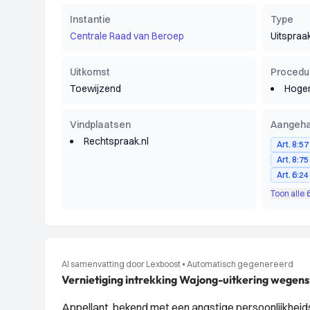
Instantie
Type
Centrale Raad van Beroep
Uitspraa
Uitkomst
Procedu
Toewijzend
Hoger
Vindplaatsen
Aangeha
Rechtspraak.nl
Art. 8:5
Art. 8:7
Art. 6:2
Toon alle 
AI samenvatting door Lexboost
•
Automatisch gegenereerd
Vernietiging intrekking Wajong-uitkering wegen
Appellant, bekend met een angstige persoonlijkhei