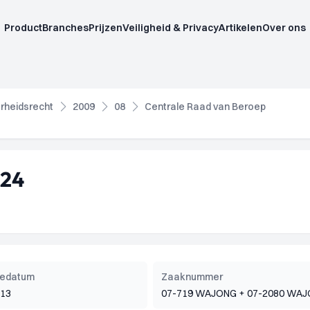
Product
Branches
Prijzen
Veiligheid & Privacy
Artikelen
Over ons
rheidsrecht
2009
08
Centrale Raad van Beroep
724
tiedatum
Zaaknummer
013
07-719 WAJONG + 07-2080 WA