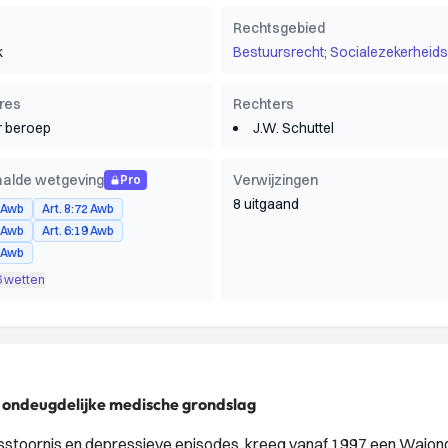
Rechtsgebied
k
Bestuursrecht; Socialezekerheids
res
Rechters
 beroep
J.W. Schuttel
alde wetgeving
Verwijzingen
Pro
8 uitgaand
7 Awb
Art. 8:72 Awb
5 Awb
Art. 6:19 Awb
4 Awb
6 wetten
s ondeugdelijke medische grondslag
dsstoornis en depressieve episodes, kreeg vanaf 1997 een Wajon