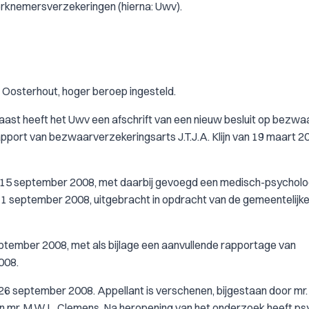
erknemersverzekeringen (hierna: Uwv).
 Oosterhout, hoger beroep ingesteld.
ast heeft het Uwv een afschrift van een nieuw besluit op bezwa
rapport van bezwaarverzekeringsarts J.T.J.A. Klijn van 19 maart 20
an 15 september 2008, met daarbij gevoegd een medisch-psycholo
1 september 2008, uitgebracht in opdracht van de gemeentelijk
eptember 2008, met als bijlage een aanvullende rapportage van
008.
26 september 2008. Appellant is verschenen, bijgestaan door mr.
 mr. M.W.L. Clemens. Na heropening van het onderzoek heeft ps