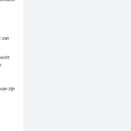
t van
recht
.
van zijn