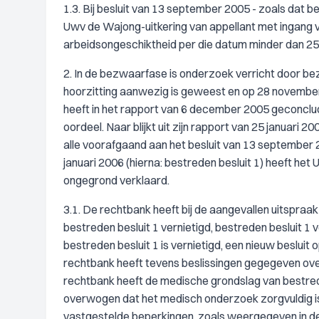
1.3. Bij besluit van 13 september 2005 - zoals dat b
Uwv de Wajong-uitkering van appellant met ingang 
arbeidsongeschiktheid per die datum minder dan 25
2. In de bezwaarfase is onderzoek verricht door bez
hoorzitting aanwezig is geweest en op 28 november 
heeft in het rapport van 6 december 2005 geconclud
oordeel. Naar blijkt uit zijn rapport van 25 januar
alle voorafgaand aan het besluit van 13 september 2
januari 2006 (hierna: bestreden besluit 1) heeft he
ongegrond verklaard.
3.1. De rechtbank heeft bij de aangevallen uitspra
bestreden besluit 1 vernietigd, bestreden besluit 1
bestreden besluit 1 is vernietigd, een nieuw beslui
rechtbank heeft tevens beslissingen gegegeven over
rechtbank heeft de medische grondslag van bestre
overwogen dat het medisch onderzoek zorgvuldig is 
vastgestelde beperkingen, zoals weergegeven in de