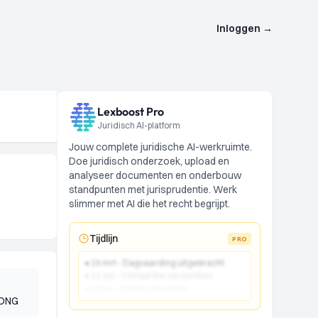
Inloggen
→
Lexboost Pro
Juridisch AI-platform
Jouw complete juridische AI-werkruimte.
Doe juridisch onderzoek, upload en
analyseer documenten en onderbouw
standpunten met jurisprudentie. Werk
slimmer met AI die het recht begrijpt.
Tijdlijn
PRO
● 15 mrt - Dagvaarding uitgebracht
● 22 apr - Comparitie van partijen
● 10 jun - Vonnis gewezen
JONG