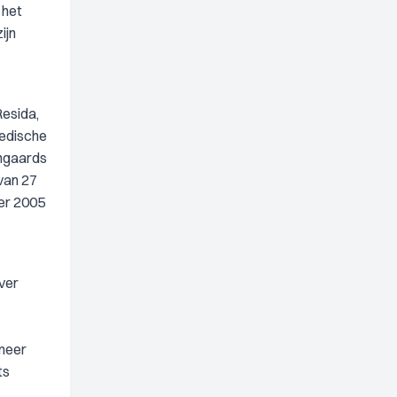
 het
ijn
Resida,
medische
jngaards
van 27
ber 2005
over
 meer
ts