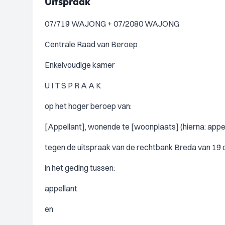
Uitspraak
07/719 WAJONG + 07/2080 WAJONG
Centrale Raad van Beroep
Enkelvoudige kamer
U I T S P R A A K
op het hoger beroep van:
[Appellant], wonende te [woonplaats] (hierna: appel
tegen de uitspraak van de rechtbank Breda van 19 
in het geding tussen:
appellant
en