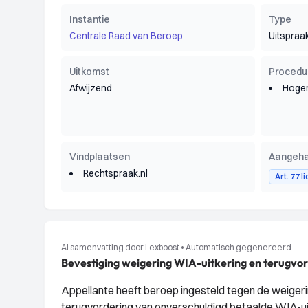
Instantie
Type
Centrale Raad van Beroep
Uitspraa
Uitkomst
Procedu
Afwijzend
Hoger
Vindplaatsen
Aangeha
Rechtspraak.nl
Art. 77 l
AI samenvatting door Lexboost
•
Automatisch gegenereerd
Bevestiging weigering WIA-uitkering en terugvo
Appellante heeft beroep ingesteld tegen de weiger
terugvordering van onverschuldigd betaalde WIA-ui