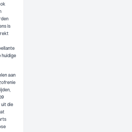
ook
n
rden
ens is
trekt
ellante
 huidige
elen aan
zofrenie
ijden,
09
uit die
dat
arts
ose