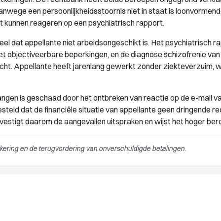
anwege een persoonlijkheidsstoornis niet in staat is loonvormen
eft kunnen reageren op een psychiatrisch rapport.
el dat appellante niet arbeidsongeschikt is. Het psychiatrisch r
t objectiveerbare beperkingen, en de diagnose schizofrenie van
cht. Appellante heeft jarenlang gewerkt zonder ziekteverzuim, w
langen is geschaad door het ontbreken van reactie op de e-mail v
teld dat de financiële situatie van appellante geen dringende r
vestigt daarom de aangevallen uitspraken en wijst het hoger bero
kering en de terugvordering van onverschuldigde betalingen.