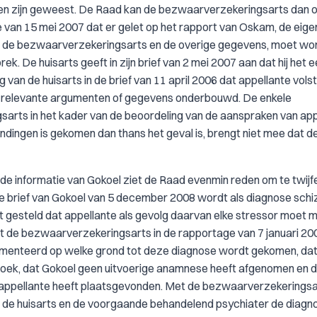
den zijn geweest. De Raad kan de bezwaarverzekeringsarts dan 
e van 15 mei 2007 dat er gelet op het rapport van Oskam, de eige
n de bezwaarverzekeringsarts en de overige gegevens, moet wo
. De huisarts geeft in zijn brief van 2 mei 2007 aan dat hij het e
 van de huisarts in de brief van 11 april 2006 dat appellante vols
t relevante argumenten of gegevens onderbouwd. De enkele
rts in het kader van de beoordeling van de aanspraken van app
dingen is gekomen dan thans het geval is, brengt niet mee dat de
gde informatie van Gokoel ziet de Raad evenmin reden om te twijf
de brief van Gokoel van 5 december 2008 wordt als diagnose schi
 gesteld dat appellante als gevolg daarvan elke stressor moet m
t de bezwaarverzekeringsarts in de rapportage van 7 januari 20
gumenteerd op welke grond tot deze diagnose wordt gekomen, dat 
derzoek, dat Gokoel geen uitvoerige anamnese heeft afgenomen en 
n appellante heeft plaatsgevonden. Met de bezwaarverzekerings
de huisarts en de voorgaande behandelend psychiater de diagn