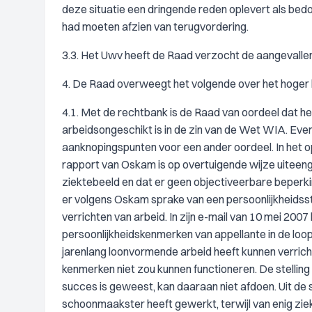
deze situatie een dringende reden oplevert als bedo
had moeten afzien van terugvordering.
3.3. Het Uwv heeft de Raad verzocht de aangevallen
4. De Raad overweegt het volgende over het hoger 
4.1. Met de rechtbank is de Raad van oordeel dat h
arbeidsongeschikt is in de zin van de Wet WIA. Eve
aanknopingspunten voor een ander oordeel. In het o
rapport van Oskam is op overtuigende wijze uiteenge
ziektebeeld en dat er geen objectiveerbare beperk
er volgens Oskam sprake van een persoonlijkheidssto
verrichten van arbeid. In zijn e-mail van 10 mei 2007
persoonlijkheidskenmerken van appellante in de lo
jarenlang loonvormende arbeid heeft kunnen verrich
kenmerken niet zou kunnen functioneren. De stelling
succes is geweest, kan daaraan niet afdoen. Uit de 
schoonmaakster heeft gewerkt, terwijl van enig ziekt