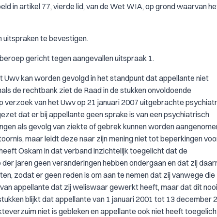
eld in artikel 77, vierde lid, van de Wet WIA, op grond waarvan h
 uitspraken te bevestigen.
beroep gericht tegen aangevallen uitspraak 1.
et Uwv kan worden gevolgd in het standpunt dat appellante niet
nals de rechtbank ziet de Raad in de stukken onvoldoende
p verzoek van het Uwv op 21 januari 2007 uitgebrachte psychiat
zet dat er bij appellante geen sprake is van een psychiatrisch
ingen als gevolg van ziekte of gebrek kunnen worden aangenomen
ornis, maar leidt deze naar zijn mening niet tot beperkingen voo
 heeft Oskam in dat verband inzichtelijk toegelicht dat de
op der jaren geen veranderingen hebben ondergaan en dat zij daa
ten, zodat er geen reden is om aan te nemen dat zij vanwege die
 van appellante dat zij weliswaar gewerkt heeft, maar dat dit noo
stukken blijkt dat appellante van 1 januari 2001 tot 13 december 
everzuim niet is gebleken en appellante ook niet heeft toegelicht