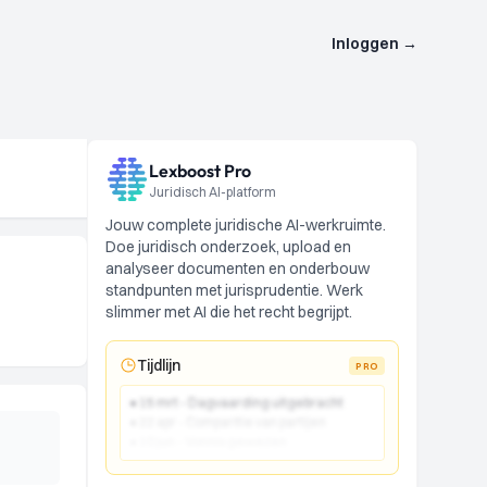
Inloggen
→
Lexboost Pro
Juridisch AI-platform
Jouw complete juridische AI-werkruimte.
Doe juridisch onderzoek, upload en
analyseer documenten en onderbouw
standpunten met jurisprudentie. Werk
slimmer met AI die het recht begrijpt.
Tijdlijn
PRO
● 15 mrt - Dagvaarding uitgebracht
● 22 apr - Comparitie van partijen
● 10 jun - Vonnis gewezen