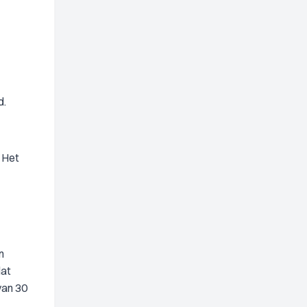
d.
. Het
n
dat
van 30