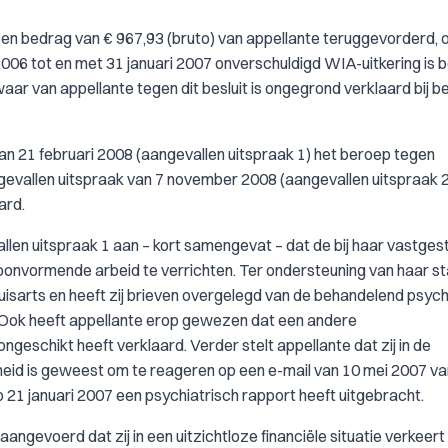
 een bedrag van € 967,93 (bruto) van appellante teruggevorderd, 
06 tot en met 31 januari 2007 onverschuldigd WIA-uitkering is 
ar van appellante tegen dit besluit is ongegrond verklaard bij be
van 21 februari 2008 (aangevallen uitspraak 1) het beroep tegen
gevallen uitspraak van 7 november 2008 (aangevallen uitspraak 2)
ard.
llen uitspraak 1 aan – kort samengevat – dat de bij haar vastges
loonvormende arbeid te verrichten. Ter ondersteuning van haar s
isarts en heeft zij brieven overgelegd van de behandelend psych
Ook heeft appellante erop gewezen dat een andere
eschikt heeft verklaard. Verder stelt appellante dat zij in de
eid is geweest om te reageren op een e-mail van 10 mei 2007 va
 21 januari 2007 een psychiatrisch rapport heeft uitgebracht.
angevoerd dat zij in een uitzichtloze financiële situatie verkeert