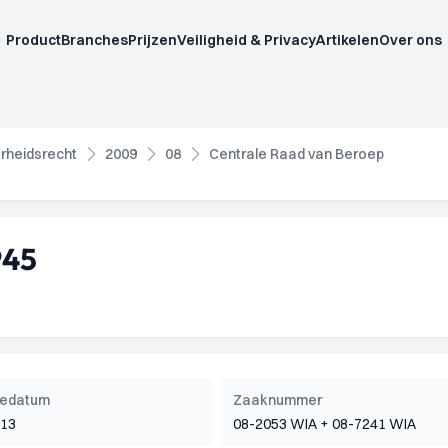
Product
Branches
Prijzen
Veiligheid & Privacy
Artikelen
Over ons
rheidsrecht
2009
08
Centrale Raad van Beroep
945
tiedatum
Zaaknummer
013
08-2053 WIA + 08-7241 WIA