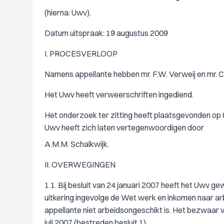
(hierna: Uwv).
Datum uitspraak: 19 augustus 2009
I. PROCESVERLOOP
Namens appellante hebben mr. F.W. Verweij en mr. C.
Het Uwv heeft verweerschriften ingediend.
Het onderzoek ter zitting heeft plaatsgevonden op 8 
Uwv heeft zich laten vertegenwoordigen door
A.M.M. Schalkwijk.
II. OVERWEGINGEN
1.1. Bij besluit van 24 januari 2007 heeft het Uwv
uitkering ingevolge de Wet werk en inkomen naar 
appellante niet arbeidsongeschikt is. Het bezwaar va
juli 2007 (bestreden besluit 1).