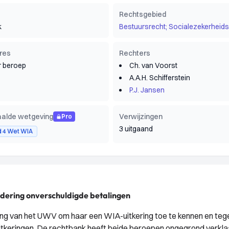
Rechtsgebied
k
Bestuursrecht; Socialezekerheids
res
Rechters
 beroep
Ch. van Voorst
A.A.H. Schifferstein
P.J. Jansen
alde wetgeving
Verwijzingen
Pro
3 uitgaand
id 4 Wet WIA
rdering onverschuldigde betalingen
ing van het UWV om haar een WIA-uitkering toe te kennen en teg
tkeringen. De rechtbank heeft beide beroepen ongegrond verklaa