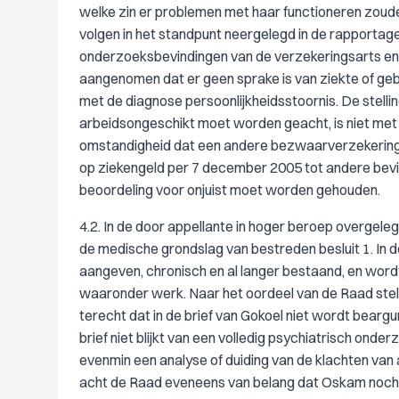
welke zin er problemen met haar functioneren zou
volgen in het standpunt neergelegd in de rapportag
onderzoeksbevindingen van de verzekeringsarts e
aangenomen dat er geen sprake is van ziekte of gebrek
met de diagnose persoonlijkheidsstoornis. De stelling
arbeidsongeschikt moet worden geacht, is niet me
omstandigheid dat een andere bezwaarverzekeringsa
op ziekengeld per 7 december 2005 tot andere bevin
beoordeling voor onjuist moet worden gehouden.
4.2. In de door appellante in hoger beroep overgele
de medische grondslag van bestreden besluit 1. In 
aangeven, chronisch en al langer bestaand, en wordt
waaronder werk. Naar het oordeel van de Raad stel
terecht dat in de brief van Gokoel niet wordt bear
brief niet blijkt van een volledig psychiatrisch on
evenmin een analyse of duiding van de klachten va
acht de Raad eveneens van belang dat Oskam noch 