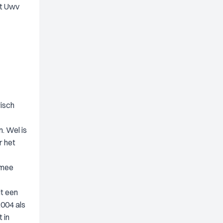
et Uwv
risch
. Wel is
r het
rmee
it een
2004 als
 in