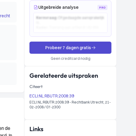
Uitgebreide analyse
PRO
recht
Kernvraag:
Of gedaagde aansprakelijk
is...
Kader:
Toetsing aan artikel 6:162 BW...
Probeer 7 dagen gratis
Geen creditcard nodig
Gerelateerde uitspraken
Citeert
ECLI:NL:RBUTR:2008:39
ECLI:NL:RBUTR:2008:39 - Rechtbank Utrecht, 21-
02-2008 / 07-2300
en de
Links
rd. In