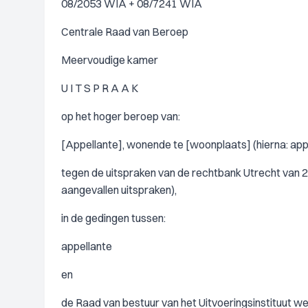
08/2053 WIA + 08/7241 WIA
Centrale Raad van Beroep
Meervoudige kamer
U I T S P R A A K
op het hoger beroep van:
[Appellante], wonende te [woonplaats] (hierna: appe
tegen de uitspraken van de rechtbank Utrecht van 2
aangevallen uitspraken),
in de gedingen tussen:
appellante
en
de Raad van bestuur van het Uitvoeringsinstituut 