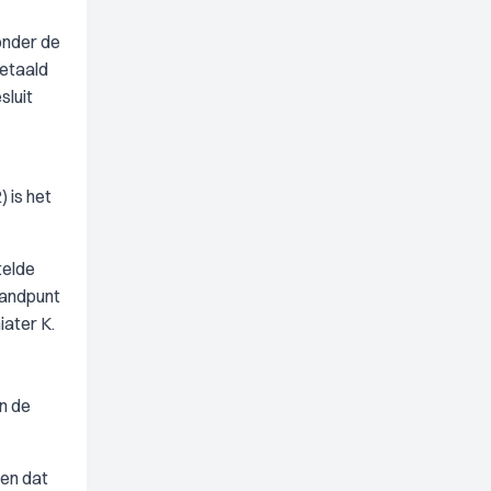
onder de
betaald
sluit
 is het
telde
tandpunt
iater K.
n de
 en dat