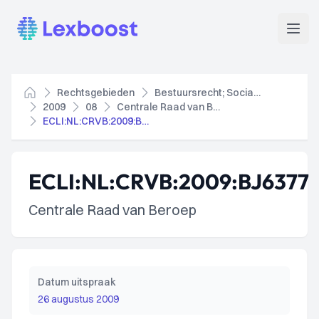
Lexboost
Open
Rechtsgebieden
Bestuursrecht; Socialezekerheidsrecht
Home
2009
08
Centrale Raad van Beroep
ECLI:NL:CRVB:2009:BJ6377
ECLI:NL:CRVB:2009:BJ6377
Centrale Raad van Beroep
Datum uitspraak
26 augustus 2009