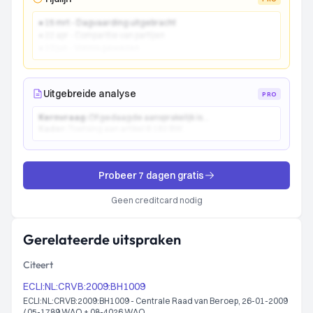
● 15 mrt - Dagvaarding uitgebracht
● 22 apr - Comparitie van partijen
● 10 jun - Vonnis gewezen
Uitgebreide analyse
PRO
Kernvraag:
Of gedaagde aansprakelijk is...
Kader:
Toetsing aan artikel 6:162 BW...
Probeer 7 dagen gratis
Geen creditcard nodig
Gerelateerde uitspraken
Citeert
ECLI:NL:CRVB:2009:BH1009
ECLI:NL:CRVB:2009:BH1009 - Centrale Raad van Beroep, 26-01-2009
/ 05-1789 WAO + 08-4026 WAO