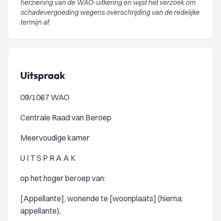
herziening van de WAO-uitkering en wijst het verzoek om
schadevergoeding wegens overschrijding van de redelijke
termijn af.
Uitspraak
09/1067 WAO
Centrale Raad van Beroep
Meervoudige kamer
U I T S P R A A K
op het hoger beroep van:
[Appellante], wonende te [woonplaats] (hierna:
appellante),