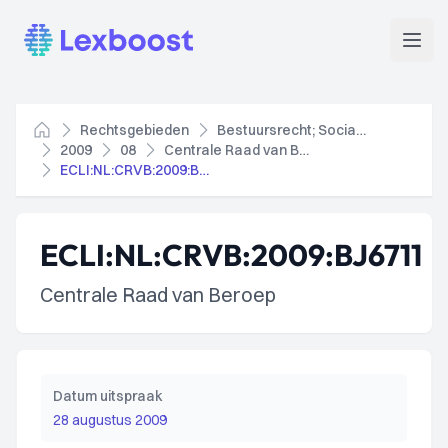
Lexboost
Open
Rechtsgebieden
Bestuursrecht; Socialezekerheidsrecht
Home
2009
08
Centrale Raad van Beroep
ECLI:NL:CRVB:2009:BJ6711
ECLI:NL:CRVB:2009:BJ6711
Centrale Raad van Beroep
Datum uitspraak
28 augustus 2009