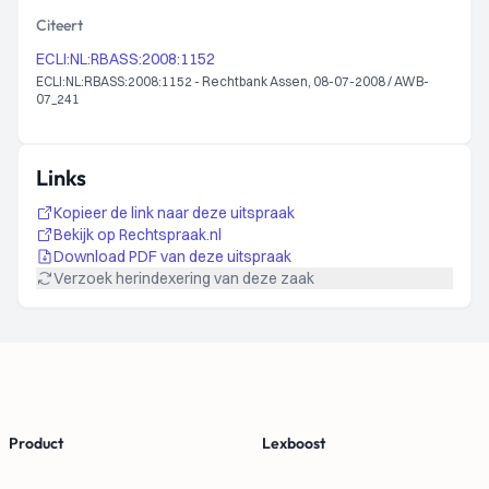
Citeert
ECLI:NL:RBASS:2008:1152
ECLI:NL:RBASS:2008:1152 - Rechtbank Assen, 08-07-2008 / AWB-
07_241
Links
Kopieer de link naar deze uitspraak
Bekijk op Rechtspraak.nl
Download PDF van deze uitspraak
Verzoek herindexering van deze zaak
Footer
Product
Lexboost