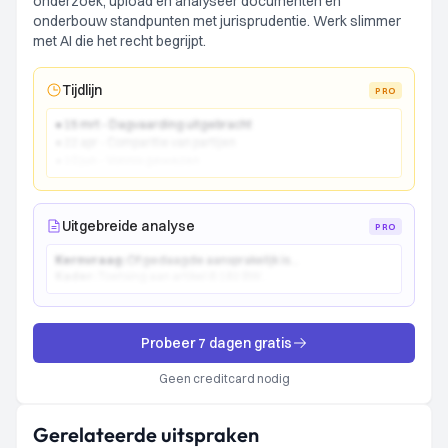
onderzoek, upload en analyseer documenten en
onderbouw standpunten met jurisprudentie. Werk slimmer
met AI die het recht begrijpt.
Tijdlijn
PRO
● 15 mrt - Dagvaarding uitgebracht
● 22 apr - Comparitie van partijen
● 10 jun - Vonnis gewezen
Uitgebreide analyse
PRO
Kernvraag:
Of gedaagde aansprakelijk is...
Kader:
Toetsing aan artikel 6:162 BW...
Probeer 7 dagen gratis
Geen creditcard nodig
Gerelateerde uitspraken