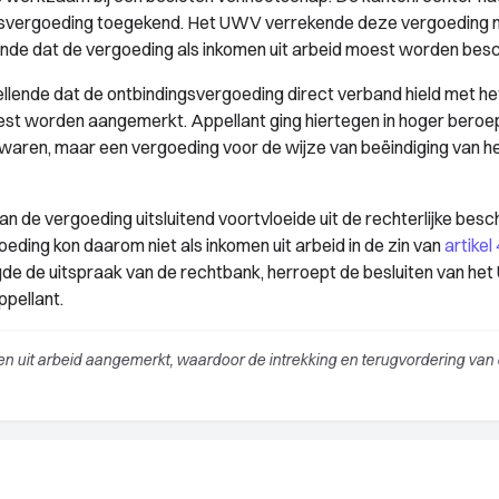
gsvergoeding toegekend. Het UWV verrekende deze vergoeding 
ende dat de vergoeding als inkomen uit arbeid moest worden be
llende dat de ontbindingsvergoeding direct verband hield met he
est worden aangemerkt. Appellant ging hiertegen in hoger beroe
 waren, maar een vergoeding voor de wijze van beëindiging van h
n de vergoeding uitsluitend voortvloeide uit de rechterlijke besc
eding kon daarom niet als inkomen uit arbeid in de zin van
artikel
e de uitspraak van de rechtbank, herroept de besluiten van he
pellant.
n uit arbeid aangemerkt, waardoor de intrekking en terugvordering van