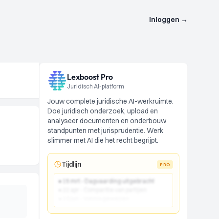
Inloggen
→
Lexboost Pro
Juridisch AI-platform
Jouw complete juridische AI-werkruimte.
Doe juridisch onderzoek, upload en
analyseer documenten en onderbouw
standpunten met jurisprudentie. Werk
slimmer met AI die het recht begrijpt.
Tijdlijn
PRO
● 15 mrt - Dagvaarding uitgebracht
● 22 apr - Comparitie van partijen
● 10 jun - Vonnis gewezen