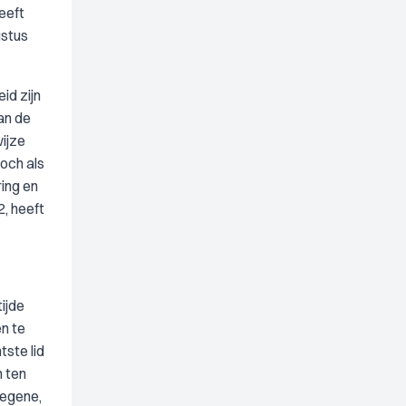
eeft
ustus
id zijn
an de
ijze
och als
ing en
, heeft
tijde
n te
tste lid
n ten
degene,