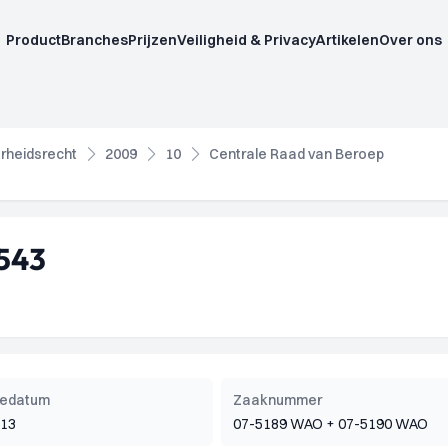
Product
Branches
Prijzen
Veiligheid & Privacy
Artikelen
Over ons
rheidsrecht
2009
10
Centrale Raad van Beroep
543
tiedatum
Zaaknummer
013
07-5189 WAO + 07-5190 WAO