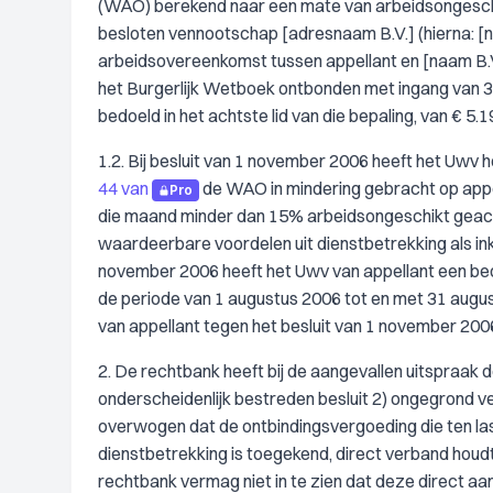
(WAO) berekend naar een mate van arbeidsongeschi
besloten vennootschap [adresnaam B.V.] (hierna: [na
arbeidsovereenkomst tussen appellant en [naam B.V
het Burgerlijk Wetboek ontbonden met ingang van 31
bedoeld in het achtste lid van die bepaling, van € 5.1
1.2. Bij besluit van 1 november 2006 heeft het Uwv
44 van
de WAO in mindering gebracht op appe
Pro
die maand minder dan 15% arbeidsongeschikt geacht.
waardeerbare voordelen uit dienstbetrekking als ink
november 2006 heeft het Uwv van appellant een bed
de periode van 1 augustus 2006 tot en met 31 august
van appellant tegen het besluit van 1 november 20
2. De rechtbank heeft bij de aangevallen uitspraak d
onderscheidenlijk bestreden besluit 2) ongegrond ver
overwogen dat de ontbindingsvergoeding die ten las
dienstbetrekking is toegekend, direct verband houdt
rechtbank vermag niet in te zien dat deze direct a