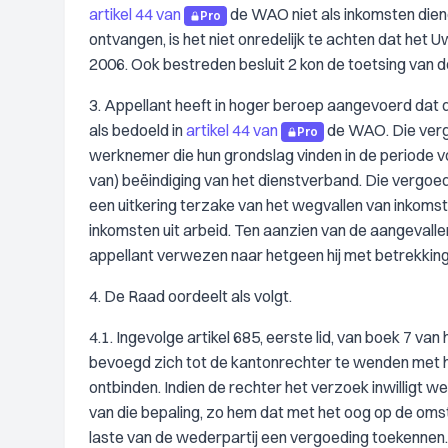
artikel 44 van
de WAO niet als inkomsten diene
Pro
ontvangen, is het niet onredelijk te achten dat he
2006. Ook bestreden besluit 2 kon de toetsing van 
3. Appellant heeft in hoger beroep aangevoerd dat 
als bedoeld in
artikel 44 van
de WAO. Die verg
Pro
werknemer die hun grondslag vinden in de periode v
van) beëindiging van het dienstverband. Die vergoe
een uitkering terzake van het wegvallen van inkoms
inkomsten uit arbeid. Ten aanzien van de aangevalle
appellant verwezen naar hetgeen hij met betrekking
4. De Raad oordeelt als volgt.
4.1. Ingevolge artikel 685, eerste lid, van boek 7 van
bevoegd zich tot de kantonrechter te wenden met
ontbinden. Indien de rechter het verzoek inwilligt w
van die bepaling, zo hem dat met het oog op de omst
laste van de wederpartij een vergoeding toekennen. 