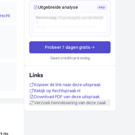
Uitgebreide analyse
PRO
recht
Kernvraag:
Of gedaagde aansprakelijk
is...
Kader:
Toetsing aan artikel 6:162 BW...
Probeer 7 dagen gratis
Geen creditcard nodig
Links
Kopieer de link naar deze uitspraak
Bekijk op Rechtspraak.nl
Download PDF van deze uitspraak
Verzoek herindexering van deze zaak
d de