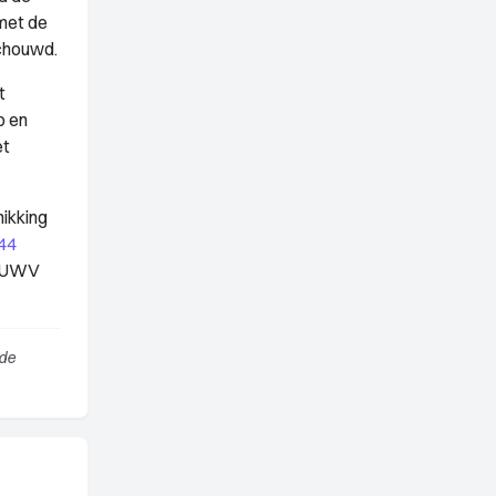
met de
schouwd.
t
p en
et
hikking
 44
t UWV
 de