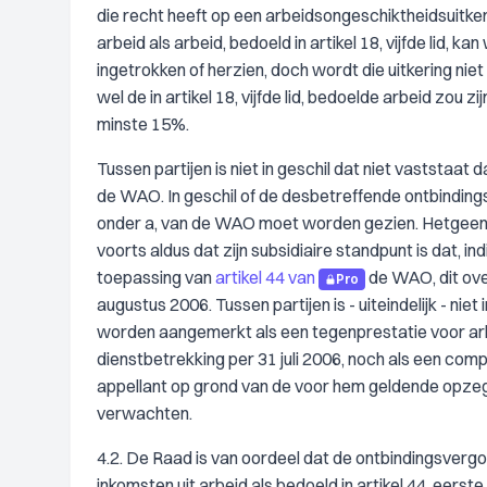
die recht heeft op een arbeidsongeschiktheidsuitkeri
arbeid als arbeid, bedoeld in artikel 18, vijfde lid,
ingetrokken of herzien, doch wordt die uitkering niet 
wel de in artikel 18, vijfde lid, bedoelde arbeid zou 
minste 15%.
Tussen partijen is niet in geschil dat niet vaststaat dat
de WAO. In geschil of de desbetreffende ontbindingsve
onder a, van de WAO moet worden gezien. Hetgeen n
voorts aldus dat zijn subsidiaire standpunt is dat,
toepassing van
artikel 44 van
de WAO, dit ove
Pro
augustus 2006. Tussen partijen is - uiteindelijk - nie
worden aangemerkt als een tegenprestatie voor arbei
dienstbetrekking per 31 juli 2006, noch als een co
appellant op grond van de voor hem geldende opze
verwachten.
4.2. De Raad is van oordeel dat de ontbindingsvergo
inkomsten uit arbeid als bedoeld in artikel 44, eers