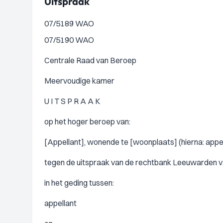
Uitspraak
07/5189 WAO
07/5190 WAO
Centrale Raad van Beroep
Meervoudige kamer
U I T S P R A A K
op het hoger beroep van:
[Appellant], wonende te [woonplaats] (hierna: appel
tegen de uitspraak van de rechtbank Leeuwarden van
in het geding tussen:
appellant