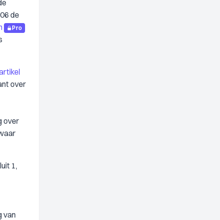
de
006 de
n
Pro
s
artikel
ant over
g over
zwaar
uit 1,
g van