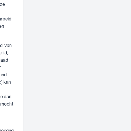
eze
arbeid
ten
id, van
 lid,
Raad
r
aand
k) kan
de dan
] mocht
merking