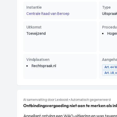
Instantie
Type
Centrale Raad van Beroep
Uitspraa
Uitkomst
Procedu
Toewijzend
Hoger
Vindplaatsen
Aangeha
Rechtspraak.nl
Art. 44
Art. 18, 
AI samenvatting door Lexboost
•
Automatisch gegenereerd
Ontbindingsvergoeding niet aan te merken als i
Appellant ontving een WAO-uitkering en was teven