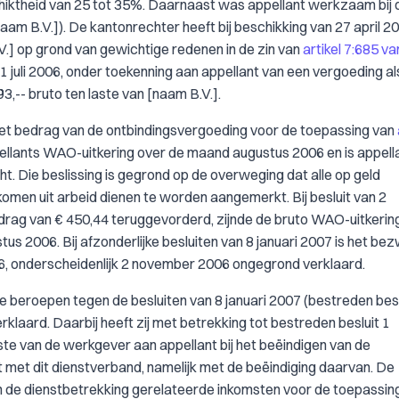
ktheid van 25 tot 35%. Daarnaast was appellant werkzaam bij 
am B.V.]). De kantonrechter heeft bij beschikking van 27 april 2
.] op grond van gewichtige redenen in de zin van
artikel 7:685 va
 juli 2006, onder toekenning aan appellant van een vergoeding al
93,-- bruto ten laste van [naam B.V.].
 het bedrag van de ontbindingsvergoeding voor de toepassing van
llants WAO-uitkering over de maand augustus 2006 en is appell
 Die beslissing is gegrond op de overweging dat alle op geld
omen uit arbeid dienen te worden aangemerkt. Bij besluit van 2
rag van € 450,44 teruggevorderd, zijnde de bruto WAO-uitkerin
us 2006. Bij afzonderlijke besluiten van 8 januari 2007 is het be
06, onderscheidenlijk 2 november 2006 ongegrond verklaard.
e beroepen tegen de besluiten van 8 januari 2007 (bestreden besl
klaard. Daarbij heeft zij met betrekking tot bestreden besluit 1
te van de werkgever aan appellant bij het beëindigen van de
 met dit dienstverband, namelijk met de beëindiging daarvan. De
an de dienstbetrekking gerelateerde inkomsten voor de toepassin