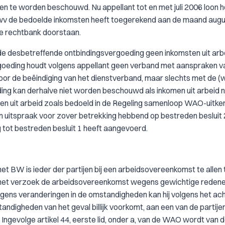
n te worden beschouwd. Nu appellant tot en met juli 2006 loon h
t Uwv de bedoelde inkomsten heeft toegerekend aan de maand aug
de rechtbank doorstaan.
de desbetreffende ontbindingsvergoeding geen inkomsten uit arbe
oeding houdt volgens appellant geen verband met aanspraken v
oor de beëindiging van het dienstverband, maar slechts met de (w
ding kan derhalve niet worden beschouwd als inkomen uit arbeid n
ten uit arbeid zoals bedoeld in de Regeling samenloop WAO-uitker
n uitspraak voor zover betrekking hebbend op bestreden besluit 2
 tot bestreden besluit 1 heeft aangevoerd.
 het BW is ieder der partijen bij een arbeidsovereenkomst te allen 
 het verzoek de arbeidsovereenkomst wegens gewichtige redene
egens veranderingen in de omstandigheden kan hij volgens het ach
andigheden van het geval billijk voorkomt, aan een van de partije
Ingevolge artikel 44, eerste lid, onder a, van de WAO wordt van 