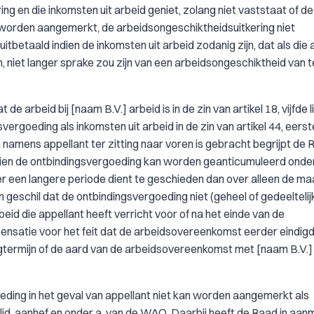
ng en die inkomsten uit arbeid geniet, zolang niet vaststaat of d
 kan worden aangemerkt, de arbeidsongeschiktheidsuitkering niet
uitbetaald indien de inkomsten uit arbeid zodanig zijn, dat als die 
zijn, niet langer sprake zou zijn van een arbeidsongeschiktheid van 
 de arbeid bij [naam B.V.] arbeid is in de zin van artikel 18, vijfde l
rgoeding als inkomsten uit arbeid in de zin van artikel 44, eerste
amens appellant ter zitting naar voren is gebracht begrijpt de 
 indien de ontbindingsvergoeding kan worden geanticumuleerd onde
r een langere periode dient te geschieden dan over alleen de m
t in geschil dat de ontbindingsvergoeding niet (geheel of gedeeltelij
d die appellant heeft verricht voor of na het einde van de
mpensatie voor het feit dat de arbeidsovereenkomst eerder eindig
gtermijn of de aard van de arbeidsovereenkomst met [naam B.V.
eding in het geval van appellant niet kan worden aangemerkt als
te lid, aanhef en onder a, van de WAO. Daarbij heeft de Raad in aan