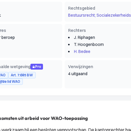
Rechtsgebied
k
Bestuursrecht; Socialezekerheids
res
Rechters
 beroep
J. Riphagen
T. Hoogenboom
H. Bedee
alde wetgeving
Verwijzingen
Pro
4 uitgaand
 WAO
Art. 7:685 BW
vijfde lid WAO
nkomsten uit arbeid voor WAO-toepassing
s werkzaam bij een besloten vennootschap. De kantonrechter ha