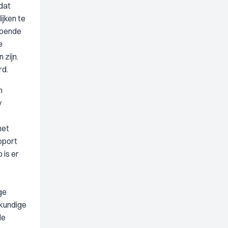
dat
ijken te
doende
e
 zijn.
rd.
n
v
het
pport
 is er
ge
skundige
de