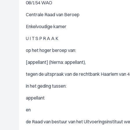
08/154 WAO
Centrale Raad van Beroep
Enkelvoudige kamer
U I T S P R A A K
op het hoger beroep van:
[appellant] (hierna: appellant),
tegen de uitspraak van de rechtbank Haarlem van 4
in het geding tussen:
appellant
en
de Raad van bestuur van het Uitvoeringsinstituut w