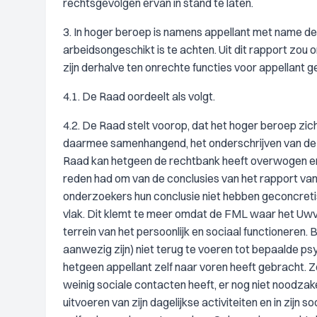
rechtsgevolgen ervan in stand te laten.
3. In hoger beroep is namens appellant met name de s
arbeidsongeschikt is te achten. Uit dit rapport zou on
zijn derhalve ten onrechte functies voor appellant g
4.1. De Raad oordeelt als volgt.
4.2. De Raad stelt voorop, dat het hoger beroep zich
daarmee samenhangend, het onderschrijven van de 
Raad kan hetgeen de rechtbank heeft overwogen en 
reden had om van de conclusies van het rapport van
onderzoekers hun conclusie niet hebben geconcreti
vlak. Dit klemt te meer omdat de FML waar het Uwv 
terrein van het persoonlijk en sociaal functioneren
aanwezig zijn) niet terug te voeren tot bepaalde psy
hetgeen appellant zelf naar voren heeft gebracht. Zo l
weinig sociale contacten heeft, er nog niet noodzakeli
uitvoeren van zijn dagelijkse activiteiten en in zijn s