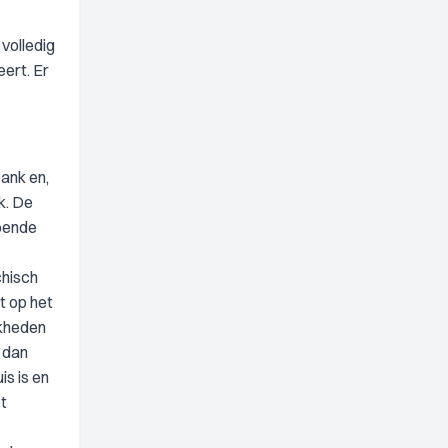
volledig
eert. Er
bank en,
k. De
doende
chisch
t op het
jkheden
n dan
is is en
et