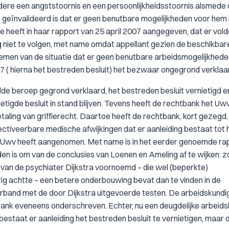
ndere een angststoornis en een persoonlijkheidsstoornis alsmede 
geïnvalideerd is dat er geen benutbare mogelijkheden voor hem l
 heeft in haar rapport van 25 april 2007 aangegeven, dat er vol
g niet te volgen, met name omdat appellant gezien de beschikbar
emen van de situatie dat er geen benutbare arbeidsmogelijkheden
007 ( hierna het bestreden besluit) het bezwaar ongegrond verklaa
lde beroep gegrond verklaard, het bestreden besluit vernietigd e
tigde besluit in stand blijven. Tevens heeft de rechtbank het Uw
aling van griffierecht. Daartoe heeft de rechtbank, kort gezegd,
ectiveerbare medische afwijkingen dat er aanleiding bestaat tot 
 Uwv heeft aangenomen. Met name is in het eerder genoemde ra
en is om van de conclusies van Loenen en Ameling af te wijken: zo
van de psychiater Dijkstra voornoemd – die wel (beperkte)
ig achtte – een betere onderbouwing bevat dan te vinden in de
rband met de door Dijkstra uitgevoerde testen. De arbeidskundi
bank eveneens onderschreven. Echter, nu een deugdelijke arbeid
 bestaat er aanleiding het bestreden besluit te vernietigen, maar 