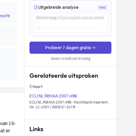
Uitgebreide analyse
PRO
recht
Kernvraag:
Of gedaagde aansprakelijk
is...
Kader:
Toetsing aan artikel 6:162 BW...
Probeer 7 dagen gratis
Geen creditcard nodig
Gerelateerde uitspraken
Citeert
ECLI:NL:RBHAA:2007:496
ECLI:NL:RBHAA:2007:496 - Rechtbank Haarlem,
04-12-2007 / AWB 07-3279
van 15-
Links
at er