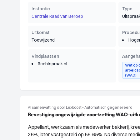
Instantie
Type
Centrale Raad van Beroep
Uitspraa
Uitkomst
Procedu
Toewijzend
Hoger
Vindplaatsen
Aangeha
Rechtspraak.nl
Wet op 
arbeids
(WAO)
AI samenvatting door Lexboost
•
Automatisch gegenereerd
Bevestiging ongewijzigde voortzetting WAO-uitk
Appellant, werkzaam als medewerker bakkerij, kre
25%, later vastgesteld op 55-65%. Na diverse me