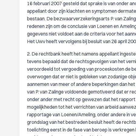
16 februari 2007 gesteld dat sprake is van onder a
appellant door zijn klachten en symptomen dermate 
bestaan. De bezwaarverzekeringsarts P. van Zalinge
redenen zijn om de conclusie van Loenen en Amelin
gegevens niet voldoet aan de criteria voor het aann
Het Uwv heeft vervolgens bij besluit van 26 april 2
2. De rechtbank heeft het namens appellant ingeste
tevens bepaald dat de rechtsgevolgen van het vernie
veroordeeld tot vergoeding van proceskosten de bet
overwogen dat er niet is gebleken van zodanige obj
aannemen van meer of andere beperkingen dan het
van P. van Zalinge voldoende gemotiveerd dat er red
onder ander met recht op gewezen dat het rapport 
mogelijkheden tot het verrichten van arbeid aanwez
rapportage van Loenen/Ameling, onder andere in ve
grondslag van het bestreden besluit heeft de recht
toelichting eerst in de fase van beroep is verkregen