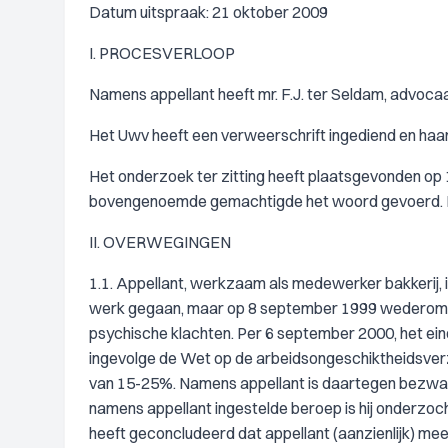
Datum uitspraak: 21 oktober 2009
I. PROCESVERLOOP
Namens appellant heeft mr. F.J. ter Seldam, advoca
Het Uwv heeft een verweerschrift ingediend en haar 
Het onderzoek ter zitting heeft plaatsgevonden op
bovengenoemde gemachtigde het woord gevoerd. He
II. OVERWEGINGEN
1.1. Appellant, werkzaam als medewerker bakkerij, i
werk gegaan, maar op 8 september 1999 wederom ui
psychische klachten. Per 6 september 2000, het eind
ingevolge de Wet op de arbeidsongeschiktheidsve
van 15-25%. Namens appellant is daartegen bezwaa
namens appellant ingestelde beroep is hij onderzocht
heeft geconcludeerd dat appellant (aanzienlijk) me