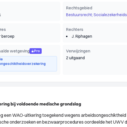
Rechtsgebied
k
Bestuursrecht; Socialezekerheids
res
Rechters
 beroep
J. Riphagen
alde wetgeving
Verwijzingen
Pro
2 uitgaand
de
ongeschiktheidsverzekering
ering bij voldoende medische grondslag
eg een WAO-uitkering toegekend wegens arbeidsongeschiktheid 
dische onderzoeken en bezwaarprocedures oordeelde het UWV d