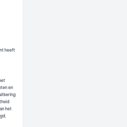
nt heeft
het
hten en
itkering
theid
an het
egd,