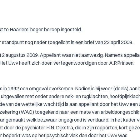
at te Haarlem, hoger beroep ingesteld.
standpunt nog nader toegelicht in een brief van 22 april 2008.
 12 augustus 2009. Appellant was niet aanwezig. Namens appella
t Uwv heeft zich doen vertegenwoordigen door A.P.Prinsen.
s in 1992 een omgeval overkomen. Nadien is hij weer (deels) aan 
tgevallen met onder andere nek- en rugklachten, hoofdpijnklac
e van de wettelijke wachttijd is aan appellant door het Uwv een u
rzekering (WAO) toegekend naar een mate van arbeidsongeschik
r gemaakt welk bezwaar ongegrond is verklaard. In het kader v
 door de psychiater H.N. Dijkstra, die in zijn rapporten, kort gez
er beperkt was op het psychisch vlak dan door het Uwv was