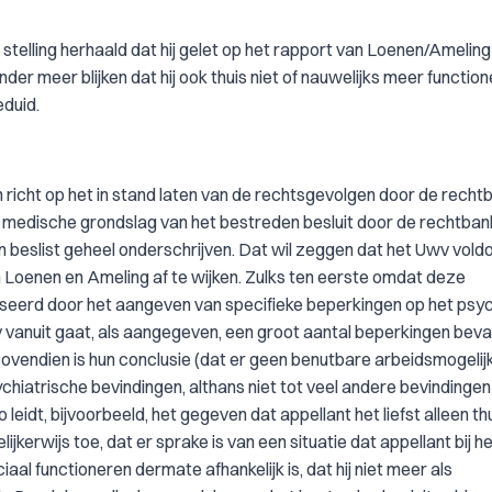
telling herhaald dat hij gelet op het rapport van Loenen/Ameling 
der meer blijken dat hij ook thuis niet of nauwelijks meer function
eduid.
 richt op het in stand laten van de rechtsgevolgen door de recht
medische grondslag van het bestreden besluit door de rechtban
beslist geheel onderschrijven. Dat wil zeggen dat het Uwv vol
 Loenen en Ameling af te wijken. Zulks ten eerste omdat deze
seerd door het aangeven van specifieke beperkingen op het psy
vanuit gaat, als aangegeven, een groot aantal beperkingen beva
. Bovendien is hun conclusie (dat er geen benutbare arbeidsmogeli
chiatrische bevindingen, althans niet tot veel andere bevindinge
eidt, bijvoorbeeld, het gegeven dat appellant het liefst alleen thu
jkerwijs toe, dat er sprake is van een situatie dat appellant bij h
ociaal functioneren dermate afhankelijk is, dat hij niet meer als