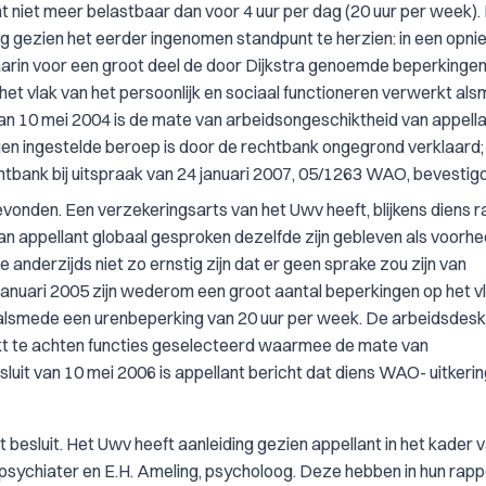
niet meer belastbaar dan voor 4 uur per dag (20 uur per week).
g gezien het eerder ingenomen standpunt te herzien: in een opn
aarin voor een groot deel de door Dijkstra genoemde beperkingen 
het vlak van het persoonlijk en sociaal functioneren verwerkt al
van 10 mei 2004 is de mate van arbeidsongeschiktheid van appell
gen ingestelde beroep is door de rechtbank ongegrond verklaard;
tbank bij uitspraak van 24 januari 2007, 05/1263 WAO, bevestigd
vonden. Een verzekeringsarts van het Uwv heeft, blijkens diens 
an appellant globaal gesproken dezelfde zijn gebleven als voorhe
 anderzijds niet zo ernstig zijn dat er geen sprake zou zijn van
anuari 2005 zijn wederom een groot aantal beperkingen op het v
 alsmede een urenbeperking van 20 uur per week. De arbeidsdes
ikt te achten functies geselecteerd waarmee de mate van
luit van 10 mei 2006 is appellant bericht dat diens WAO- uitkeri
besluit. Het Uwv heeft aanleiding gezien appellant in het kader v
sychiater en E.H. Ameling, psycholoog. Deze hebben in hun rapp