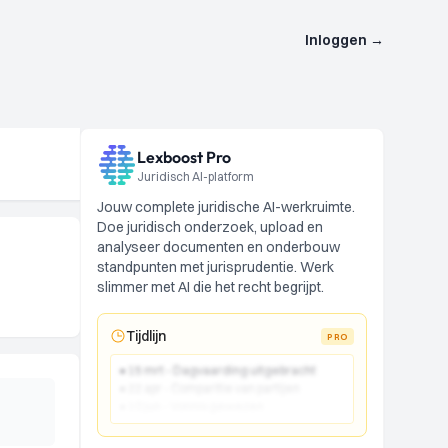
Inloggen
→
Lexboost Pro
Juridisch AI-platform
Jouw complete juridische AI-werkruimte.
Doe juridisch onderzoek, upload en
analyseer documenten en onderbouw
standpunten met jurisprudentie. Werk
slimmer met AI die het recht begrijpt.
Tijdlijn
PRO
● 15 mrt - Dagvaarding uitgebracht
● 22 apr - Comparitie van partijen
● 10 jun - Vonnis gewezen