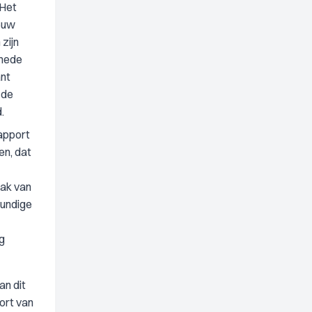
 Het
ieuw
zijn
smede
ant
 de
.
rapport
en, dat
lak van
kundige
ng
an dit
ort van