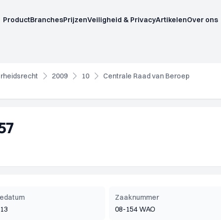
Product
Branches
Prijzen
Veiligheid & Privacy
Artikelen
Over ons
rheidsrecht
2009
10
Centrale Raad van Beroep
57
tiedatum
Zaaknummer
013
08-154 WAO