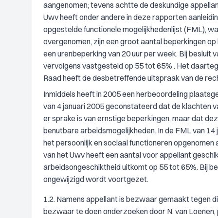
aangenomen; tevens achtte de deskundige appellant 
Uwv heeft onder andere in deze rapporten aanleidin
opgestelde functionele mogelijkhedenlijst (FML), w
overgenomen, zijn een groot aantal beperkingen op 
een urenbeperking van 20 uur per week. Bij besluit 
vervolgens vastgesteld op 55 tot 65% . Het daarte
Raad heeft de desbetreffende uitspraak van de rech
Inmiddels heeft in 2005 een herbeoordeling plaatsge
van 4 januari 2005 geconstateerd dat de klachten v
er sprake is van ernstige beperkingen, maar dat deze
benutbare arbeidsmogelijkheden. In de FML van 14 j
het persoonlijk en sociaal functioneren opgenomen
van het Uwv heeft een aantal voor appellant gesch
arbeidsongeschiktheid uitkomt op 55 tot 65%. Bij bes
ongewijzigd wordt voortgezet.
1.2. Namens appellant is bezwaar gemaakt tegen dit 
bezwaar te doen onderzoeken door N. van Loenen, p