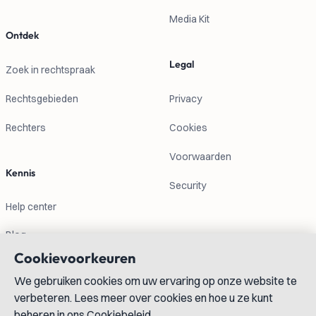
Media Kit
Ontdek
Legal
Zoek in rechtspraak
Rechtsgebieden
Privacy
Rechters
Cookies
Voorwaarden
Kennis
Security
Help center
Blog
Cookievoorkeuren
Contactgegevens
We gebruiken cookies om uw ervaring op onze website te
verbeteren. Lees meer over cookies en hoe u ze kunt
info@lexboost.com
beheren in ons Cookiebeleid.