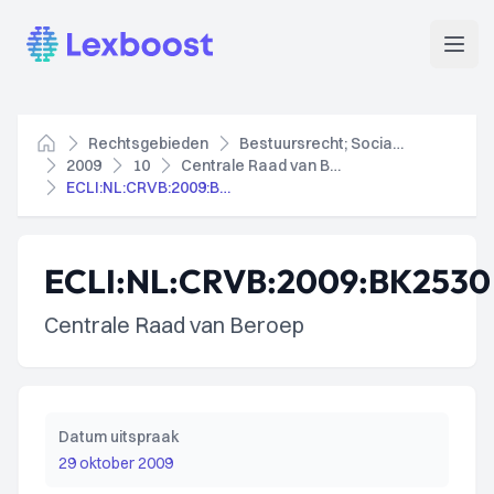
Lexboost
Open
Rechtsgebieden
Bestuursrecht; Socialezekerheidsrecht
Home
2009
10
Centrale Raad van Beroep
ECLI:NL:CRVB:2009:BK2530
ECLI:NL:CRVB:2009:BK2530
Centrale Raad van Beroep
Datum uitspraak
29 oktober 2009