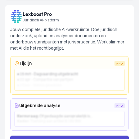
Lexboost Pro
Juridisch AI-platform
Jouw complete juridische AI-werkruimte. Doe juridisch
onderzoek, upload en analyseer documenten en
onderbouw standpunten met jurisprudentie. Werk slimmer
met AI die het recht begrijpt.
Tijdlijn
PRO
● 15 mrt - Dagvaarding uitgebracht
● 22 apr - Comparitie van partijen
● 10 jun - Vonnis gewezen
Uitgebreide analyse
PRO
Kernvraag:
Of gedaagde aansprakelijk is...
Kader:
Toetsing aan artikel 6:162 BW...