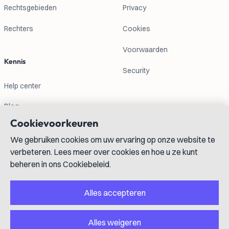
Rechtsgebieden
Privacy
Rechters
Cookies
Voorwaarden
Kennis
Security
Help center
Blog
Cookievoorkeuren
Contactgegevens
We gebruiken cookies om uw ervaring op onze website te
verbeteren. Lees meer over cookies en hoe u ze kunt
info@lexboost.com
beheren in ons Cookiebeleid.
Alles accepteren
Alles weigeren
LinkedIn
Instagram
X
GitHub
YouTube