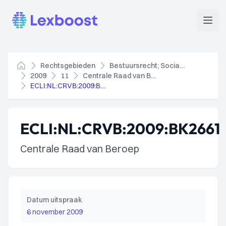
Lexboost
Open
Rechtsgebieden
Bestuursrecht; Socialezekerheidsrecht
Home
2009
11
Centrale Raad van Beroep
ECLI:NL:CRVB:2009:BK2661
ECLI:NL:CRVB:2009:BK2661
Centrale Raad van Beroep
Datum uitspraak
6 november 2009