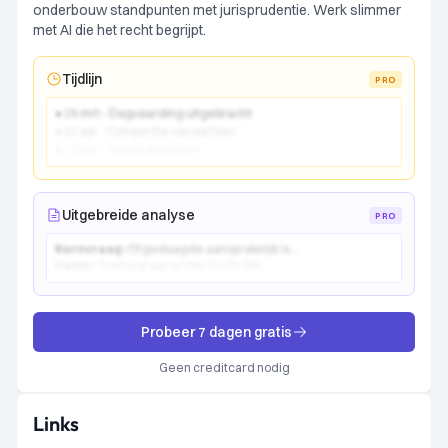
onderbouw standpunten met jurisprudentie. Werk slimmer
met AI die het recht begrijpt.
Tijdlijn
PRO
● 15 mrt - Dagvaarding uitgebracht
● 22 apr - Comparitie van partijen
● 10 jun - Vonnis gewezen
Uitgebreide analyse
PRO
Kernvraag:
Of gedaagde aansprakelijk is...
Kader:
Toetsing aan artikel 6:162 BW...
Probeer 7 dagen gratis
Geen creditcard nodig
Links