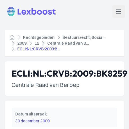
Lexboost
Open
Rechtsgebieden
Bestuursrecht; Socialezekerheidsrecht
Home
2009
12
Centrale Raad van Beroep
ECLI:NL:CRVB:2009:BK8259
ECLI:NL:CRVB:2009:BK8259
Centrale Raad van Beroep
Datum uitspraak
30 december 2009