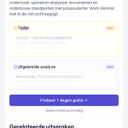
onderzoek, upload en analyseer documenten en
onderbouw standpunten met jurisprudentie. Werk slimmer
met AI die het recht begrijpt.
Tijdlijn
PRO
● 15 mrt - Dagvaarding uitgebracht
● 22 apr - Comparitie van partijen
● 10 jun - Vonnis gewezen
Uitgebreide analyse
PRO
Kernvraag:
Of gedaagde aansprakelijk is...
Kader:
Toetsing aan artikel 6:162 BW...
Probeer 7 dagen gratis
Geen creditcard nodig
Gerelateerde uitspraken