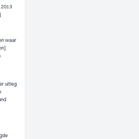
r 2013
j
sen waar
on]
n
r uitleg
n
und
agde