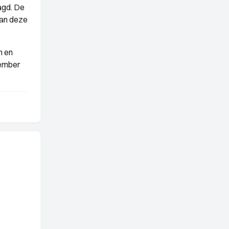
agd. De
van deze
n en
tember