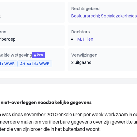
Rechtsgebied
k
Bestuursrecht; Socialezekerheids
res
Rechters
 beroep
M. Hillen
alde wetgeving
Verwijzingen
Pro
2 uitgaand
lid 1 WWB
Art. 54 lid 4 WWB
s niet-overleggen noodzakelijke gegevens
n was sinds november 2010 enkele uren per week werkzaam in e
 meerdere malen om verifieerbare gegevens over zijn gewerkte u
er die van zijn broer die in het buitenland woont.