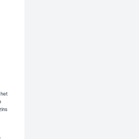
 het
e
zins
e