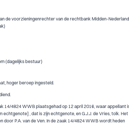
van de voorzieningenrechter van de rechtbank Midden-Nederland
ak)
m (dagelijks bestuur)
at, hoger beroep ingesteld.
diend.
ak 14/4824 WWB plaatsgehad op 12 april 2016, waar appellant i
chtgenote] , dat is zijn echtgenote, en G.J.J. de Vries, tolk. Het
gen door P.A. van de Ven. In de zaak 14/4824 WWB wordt heden