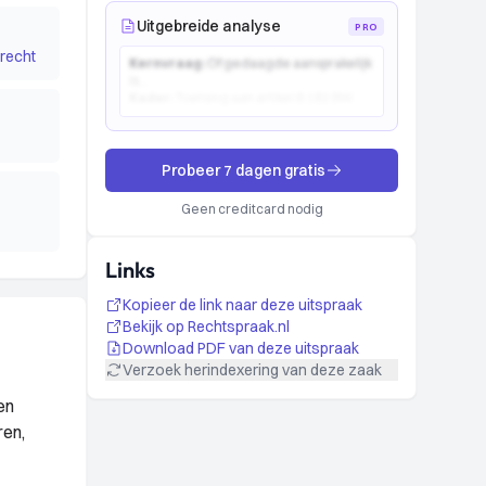
Uitgebreide analyse
PRO
recht
Kernvraag:
Of gedaagde aansprakelijk
is...
Kader:
Toetsing aan artikel 6:162 BW...
Probeer 7 dagen gratis
Geen creditcard nodig
Links
Kopieer de link naar deze uitspraak
Bekijk op Rechtspraak.nl
Download PDF van deze uitspraak
Verzoek herindexering van deze zaak
en
ren,