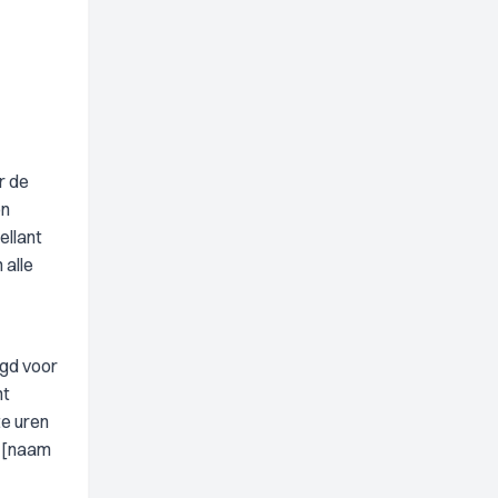
r de
on
ellant
 alle
igd voor
nt
te uren
n [naam