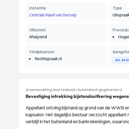
Instantie
Type
Centrale Raad van Beroep
Uitspraa
Uitkomst
Procedu
Afwijzend
Hoger
Vindplaatsen
Aangeha
Rechtspraak.nl
Art. 54 
AI samenvatting door Lexboost
•
Automatisch gegenereerd
Bevestiging intrekking bijstandsuitkering wegen
Appellant ontving bijstand op grond van de WWB e
kapsalon. Het dagelijks bestuur verzocht appellant
verblijf in het buitenland en bankrekeningen, waarond