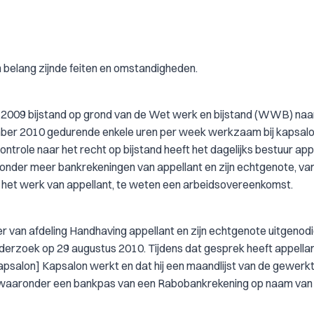
n belang zijnde feiten en omstandigheden.
il 2009 bijstand op grond van de Wet werk en bijstand (WWB) naa
mber 2010 gedurende enkele uren per week werkzaam bij kapsal
ntrole naar het recht op bijstand heeft het dagelijks bestuur app
r onder meer bankrekeningen van appellant en zijn echtgenote, van
van het werk van appellant, te weten een arbeidsovereenkomst.
r van afdeling Handhaving appellant en zijn echtgenote uitgenod
erzoek op 29 augustus 2010. Tijdens dat gesprek heeft appella
apsalon] Kapsalon werkt en dat hij een maandlijst van de gewerk
nd, waaronder een bankpas van een Rabobankrekening op naam va