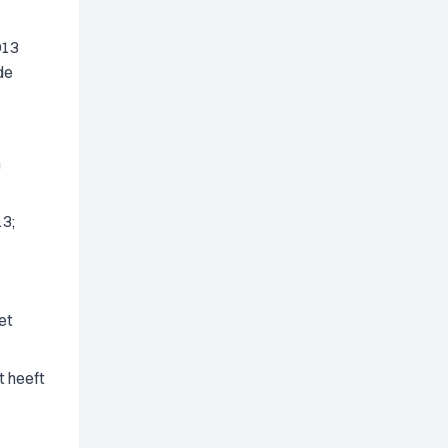
013
de
m
13;
et
t heeft