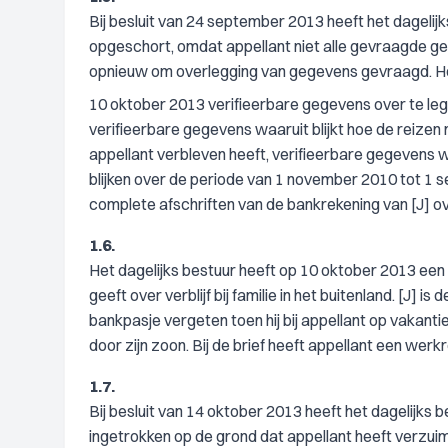
Bij besluit van 24 september 2013 heeft het dageli
opgeschort, omdat appellant niet alle gevraagde ge
opnieuw om overlegging van gegevens gevraagd. Het 
10 oktober 2013 verifieerbare gegevens over te legge
verifieerbare gegevens waaruit blijkt hoe de reize
appellant verbleven heeft, verifieerbare gegevens 
blijken over de periode van 1 november 2010 tot 1 s
complete afschriften van de bankrekening van [J] o
1.6.
Het dagelijks bestuur heeft op 10 oktober 2013 een
geeft over verblijf bij familie in het buitenland. [J] is
bankpasje vergeten toen hij bij appellant op vakanti
door zijn zoon. Bij de brief heeft appellant een we
1.7.
Bij besluit van 14 oktober 2013 heeft het dagelijks
ingetrokken op de grond dat appellant heeft verzui