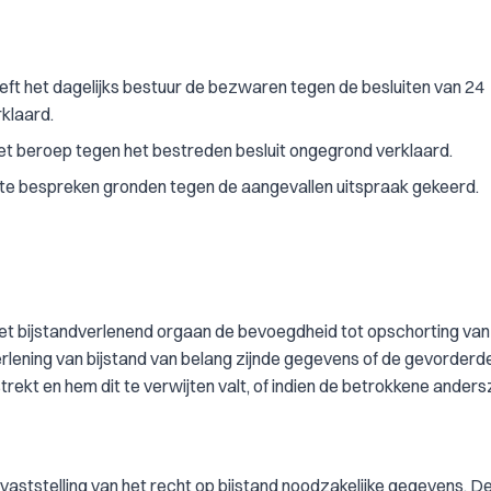
heeft het dagelijks bestuur de bezwaren tegen de besluiten van 24
klaard.
het beroep tegen het bestreden besluit ongegrond verklaard.
na te bespreken gronden tegen de aangevallen uitspraak gekeerd.
 het bijstandverlenend orgaan de bevoegdheid tot opschorting van
erlening van bijstand van belang zijnde gegevens of de gevorderd
rstrekt en hem dit te verwijten valt, of indien de betrokkene anders
 vaststelling van het recht op bijstand noodzakelijke gegevens. D