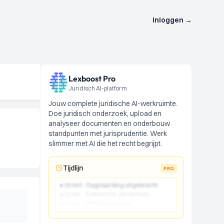
Inloggen
→
Lexboost Pro
Juridisch AI-platform
Jouw complete juridische AI-werkruimte.
Doe juridisch onderzoek, upload en
analyseer documenten en onderbouw
standpunten met jurisprudentie. Werk
slimmer met AI die het recht begrijpt.
Tijdlijn
PRO
● 15 mrt - Dagvaarding uitgebracht
● 22 apr - Comparitie van partijen
● 10 jun - Vonnis gewezen