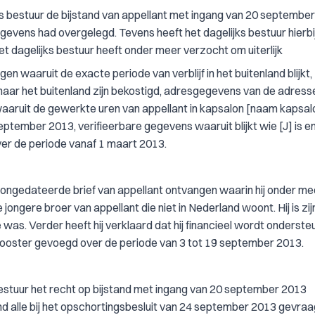
jks bestuur de bijstand van appellant met ingang van 20 septembe
gevens had overgelegd. Tevens heeft het dagelijks bestuur hierbi
dagelijks bestuur heeft onder meer verzocht om uiterlijk
n waaruit de exacte periode van verblijf in het buitenland blijkt,
n naar het buitenland zijn bekostigd, adresgegevens van de adres
waaruit de gewerkte uren van appellant in kapsalon [naam kapsal
eptember 2013, verifieerbare gegevens waaruit blijkt wie [J] is e
ver de periode vanaf 1 maart 2013.
 ongedateerde brief van appellant ontvangen waarin hij onder mee
 de jongere broer van appellant die niet in Nederland woont. Hij is zij
e was. Verder heeft hij verklaard dat hij financieel wordt onderste
rkrooster gevoegd over de periode van 3 tot 19 september 2013.
 bestuur het recht op bijstand met ingang van 20 september 2013
md alle bij het opschortingsbesluit van 24 september 2013 gevra