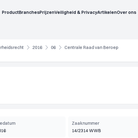
Product
Branches
Prijzen
Veiligheid & Privacy
Artikelen
Over ons
rheidsrecht
2016
06
Centrale Raad van Beroep
tiedatum
Zaaknummer
016
14/2314 WWB