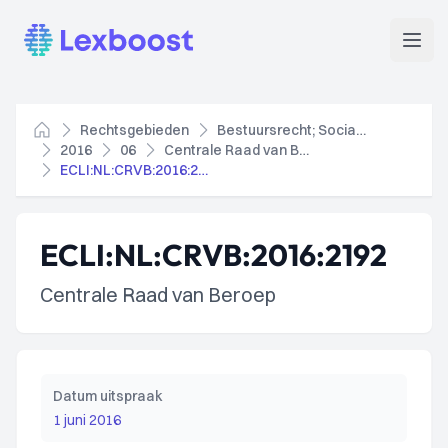
Lexboost
Open
Rechtsgebieden
Bestuursrecht; Socialezekerheidsrecht
Home
2016
06
Centrale Raad van Beroep
ECLI:NL:CRVB:2016:2192
ECLI:NL:CRVB:2016:2192
Centrale Raad van Beroep
Datum uitspraak
1 juni 2016