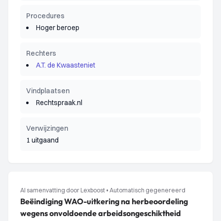
Procedures
Hoger beroep
Rechters
A.T. de Kwaasteniet
Vindplaatsen
Rechtspraak.nl
Verwijzingen
1 uitgaand
AI samenvatting door Lexboost
•
Automatisch gegenereerd
Beëindiging WAO-uitkering na herbeoordeling
wegens onvoldoende arbeidsongeschiktheid