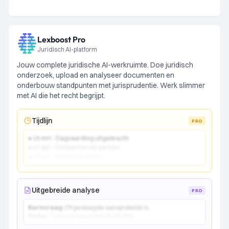
Lexboost Pro
Juridisch AI-platform
Jouw complete juridische AI-werkruimte. Doe juridisch
onderzoek, upload en analyseer documenten en
onderbouw standpunten met jurisprudentie. Werk slimmer
met AI die het recht begrijpt.
Tijdlijn
PRO
● 15 mrt - Dagvaarding uitgebracht
● 22 apr - Comparitie van partijen
● 10 jun - Vonnis gewezen
Uitgebreide analyse
PRO
Kernvraag:
Of gedaagde aansprakelijk is...
Kader:
Toetsing aan artikel 6:162 BW...