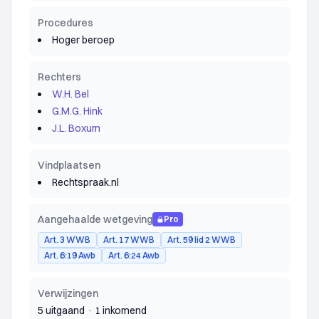
Procedures
Hoger beroep
Rechters
W.H. Bel
G.M.G. Hink
J.L. Boxum
Vindplaatsen
Rechtspraak.nl
Aangehaalde wetgeving
Pro
Art. 3 WWB
Art. 17 WWB
Art. 59 lid 2 WWB
Art. 6:19 Awb
Art. 6:24 Awb
Verwijzingen
5 uitgaand
·
1 inkomend