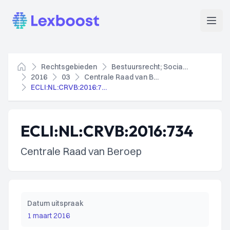
Lexboost
Open
Rechtsgebieden
Bestuursrecht; Socialezekerheidsrecht
Home
2016
03
Centrale Raad van Beroep
ECLI:NL:CRVB:2016:734
ECLI:NL:CRVB:2016:734
Centrale Raad van Beroep
Datum uitspraak
1 maart 2016