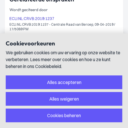
Wordt geciteerd door
ECLI:NL:CRVB:2019:1237
ECLI:NL:CRVB:2019:1237 - Centrale Raad van Beroep, 09-04-2019 /
17/5089 PW
Cookievoorkeuren
Links
We gebruiken cookies om uw ervaring op onze website te
Kopieer de link naar deze uitspraak
verbeteren. Lees meer over cookies en hoe u ze kunt
Bekijk op Rechtspraak.nl
Download PDF van deze uitspraak
beheren in ons Cookiebeleid.
Verzoek herindexering van deze zaak
Alles accepteren
Footer
Alles weigeren
Product
Lexboost
Cookies beheren