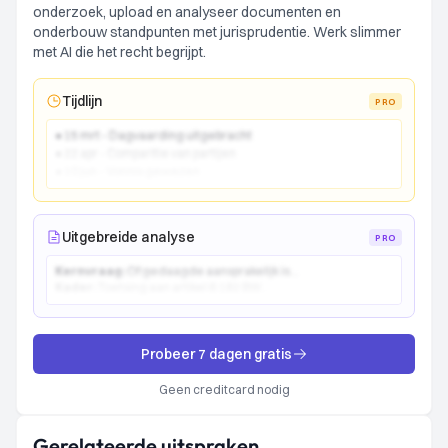
onderzoek, upload en analyseer documenten en
onderbouw standpunten met jurisprudentie. Werk slimmer
met AI die het recht begrijpt.
Tijdlijn
PRO
● 15 mrt - Dagvaarding uitgebracht
● 22 apr - Comparitie van partijen
● 10 jun - Vonnis gewezen
Uitgebreide analyse
PRO
Kernvraag:
Of gedaagde aansprakelijk is...
Kader:
Toetsing aan artikel 6:162 BW...
Probeer 7 dagen gratis
Geen creditcard nodig
Gerelateerde uitspraken