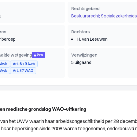
Rechtsgebied
k
Bestuursrecht; Socialezekerheids
res
Rechters
 beroep
H. van Leeuwen
alde wetgeving
Verwijzingen
Pro
5 uitgaand
8 Awb
Art. 6:19 Awb
4 Awb
Art. 37 WAO
 en medische grondslag WAO-uitkering
it van het UWV waarin haar arbeidsongeschiktheid per 28 decem
dat haar beperkingen sinds 2008 waren toegenomen, onderbouwd 