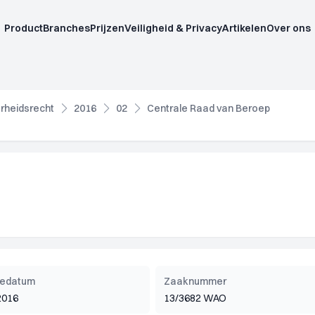
Product
Branches
Prijzen
Veiligheid & Privacy
Artikelen
Over ons
rheidsrecht
2016
02
Centrale Raad van Beroep
tiedatum
Zaaknummer
2016
13/3682 WAO