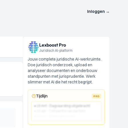
Inloggen
→
Lexboost Pro
Juridisch AI-platform
Jouw complete juridische AI-werkruimte.
Doe juridisch onderzoek, upload en
analyseer documenten en onderbouw
standpunten met jurisprudentie. Werk
slimmer met AI die het recht begrijpt.
Tijdlijn
PRO
● 15 mrt - Dagvaarding uitgebracht
● 22 apr - Comparitie van partijen
● 10 jun - Vonnis gewezen