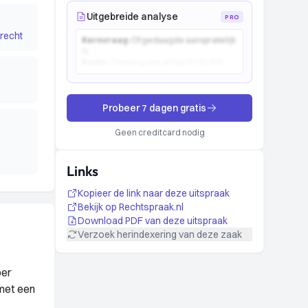
Uitgebreide analyse
PRO
recht
Kernvraag:
Of gedaagde aansprakelijk
is...
Kader:
Toetsing aan artikel 6:162 BW...
Probeer 7 dagen gratis
Geen creditcard nodig
Links
Kopieer de link naar deze uitspraak
Bekijk op Rechtspraak.nl
Download PDF van deze uitspraak
Verzoek herindexering van deze zaak
ber
met een