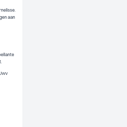
nelisse.
agen aan
ellante
.
 Uwv