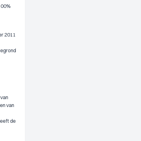
 100%
er 2011
ngegrond
 van
nen van
heeft de