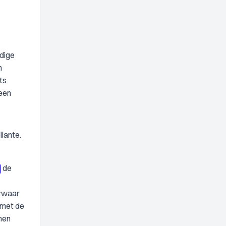
dige
n
ts
geen
lante.
de
ezwaar
 met de
men