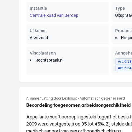
Instantie
Type
Centrale Raad van Beroep
Uitspraa
Uitkomst
Procedu
Afwijzend
Hoger
Vindplaatsen
Aangeha
Rechtspraak.nl
Art. 6:1
Art. 6:2
AI samenvatting door Lexboost
•
Automatisch gegenereerd
Beoordeling toegenomen arbeidsongeschiktheid
Appellante heeft beroep ingesteld tegen het beslu
2009 werd vastgesteld op 35 tot 45%. Zij stelde 
medisch rapport van een orthopedisch chirurg.