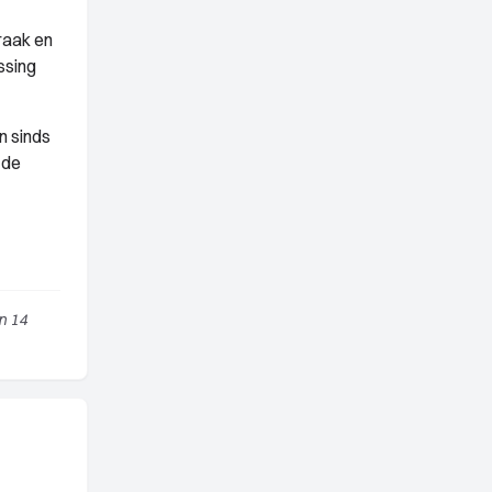
raak en
ssing
n sinds
 de
n 14