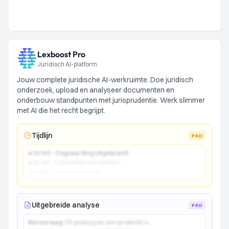
Lexboost Pro
Juridisch AI-platform
Jouw complete juridische AI-werkruimte. Doe juridisch
onderzoek, upload en analyseer documenten en
onderbouw standpunten met jurisprudentie. Werk slimmer
met AI die het recht begrijpt.
Tijdlijn
PRO
● 15 mrt - Dagvaarding uitgebracht
● 22 apr - Comparitie van partijen
● 10 jun - Vonnis gewezen
Uitgebreide analyse
PRO
Kernvraag:
Of gedaagde aansprakelijk is...