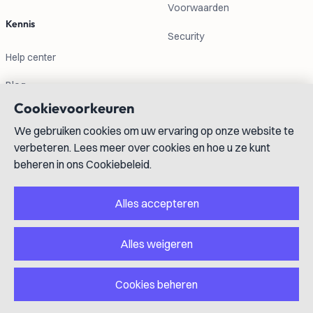
Voorwaarden
Kennis
Security
Help center
Blog
Cookievoorkeuren
Contactgegevens
We gebruiken cookies om uw ervaring op onze website te
verbeteren. Lees meer over cookies en hoe u ze kunt
info@lexboost.com
beheren in ons Cookiebeleid.
Alles accepteren
Alles weigeren
LinkedIn
Instagram
X
GitHub
YouTube
Cookies beheren
Copyright © 2023-2026 Lexboost