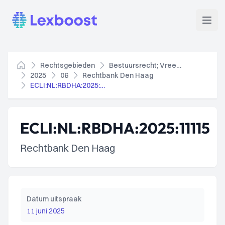
Lexboost
Open
Rechtsgebieden
Bestuursrecht; Vreemdelingenrecht
Home
2025
06
Rechtbank Den Haag
ECLI:NL:RBDHA:2025:11115
ECLI:NL:RBDHA:2025:11115
Rechtbank Den Haag
Datum uitspraak
11 juni 2025