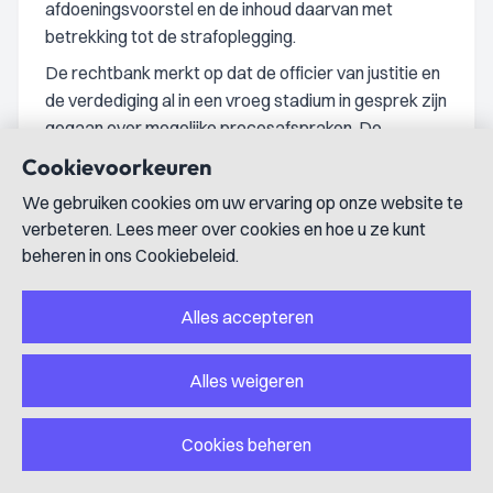
afdoeningsvoorstel en de inhoud daarvan met
betrekking tot de strafoplegging.
De rechtbank merkt op dat de officier van justitie en
de verdediging al in een vroeg stadium in gesprek zijn
gegaan over mogelijke procesafspraken. De
rechtbank is er op 25 maart 2025 van in kennis
Cookievoorkeuren
gesteld dat de procesafspraken daadwerkelijk zijn
We gebruiken cookies om uw ervaring op onze website te
gemaakt. Volgens de rechtbank is er dan ook sprake
verbeteren. Lees meer over cookies en hoe u ze kunt
van een voortvarende strafrechtelijke behandeling in
beheren in ons Cookiebeleid.
eerste aanleg. Verder is veel efficiencywinst gelegen
in het ontlasten van onderzoeks- en
Alles accepteren
zittingscapaciteit van politie en justitie alsook in het
voorkomen van een eventuele behandeling van de
zaak in hoger beroep en cassatie. De rechtbank is
Alles weigeren
zich ervan bewust dat de afspraak om geen hoger
beroep in te stellen geen rechtsgeldige manier is om
Cookies beheren
afstand te doen van dat rechtsmiddel. Mocht toch
hoger beroep worden ingesteld, dan is die afspraak