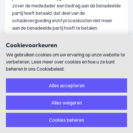
zover de mededader een bedrag aan de benadeelde
partij heeft betaald, dat deel van de
schadevergoeding en/of proceskosten niet meer
aan de benadeelde partij hoeft te betalen.
Oplegging schadevergoedingsmaatregel
Cookievoorkeuren
De verdachte zal voor de bewezenverklaarde
We gebruiken cookies om uw ervaring op onze website te
strafbare feiten worden veroordeeld en hij is daarom
verbeteren. Lees meer over cookies en hoe u ze kunt
tegenover de ambassade van [land 1] in Nederland
beheren in ons Cookiebeleid.
aansprakelijk voor schade die daardoor is
toegebracht. De rechtbank zal aan de verdachte
hoofdelijk de verplichting opleggen om aan de Staat
Alles accepteren
te betalen een bedrag van € 1.147,50, vermeerderd
met de wettelijke rente daarover vanaf 28 november
Alles weigeren
2025 tot aan de dag dat dit bedrag is betaald, ten
behoeve van de ambassade van [land 1] in
Cookies beheren
Nederland.