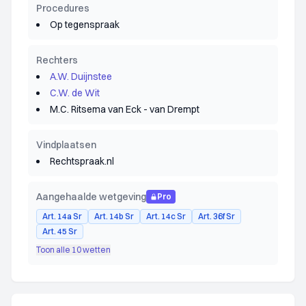
Procedures
Op tegenspraak
Rechters
A.W. Duijnstee
C.W. de Wit
M.C. Ritsema van Eck - van Drempt
Vindplaatsen
Rechtspraak.nl
Aangehaalde wetgeving
Pro
Art. 14a Sr
Art. 14b Sr
Art. 14c Sr
Art. 36f Sr
Art. 45 Sr
Toon alle 10 wetten