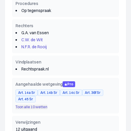
Procedures
Op tegenspraak
Rechters
G.A. van Essen
C.W. de Wit
N.F.R. de Rooij
Vindplaatsen
Rechtspraak.nl
Aangehaalde wetgeving
Pro
Art. 14a Sr
Art. 14b Sr
Art. 14c Sr
Art. 36f Sr
Art. 45 Sr
Toon alle 10 wetten
Verwijzingen
12 uitgaand