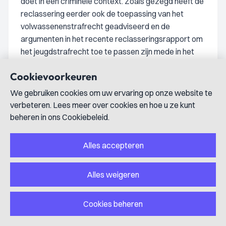
doet in een criminele context. Zoals gezegd heeft de
reclassering eerder ook de toepassing van het
volwassenenstrafrecht geadviseerd en de
argumenten in het recente reclasseringsrapport om
het jeugdstrafrecht toe te passen zijn mede in het
licht van het eerdere rapport naar het oordeel van
Cookievoorkeuren
de rechtbank onvoldoende overtuigend. Gelet op het
voorgaande is de rechtbank van oordeel dat het
We gebruiken cookies om uw ervaring op onze website te
volwassenenstrafrecht toegepast dient te worden.
verbeteren. Lees meer over cookies en hoe u ze kunt
beheren in ons Cookiebeleid.
De op te leggen straf
Gelet op wat hiervoor is overwogen, is de rechtbank
Alles accepteren
van oordeel dat niet kan worden volstaan met een
lichtere of andere sanctie dan een straf die deels
onvoorwaardelijke vrijheidsbeneming van na te
Alles weigeren
melden duur met zich brengt.
De rechtbank heeft bij de bepaling van de
Cookies beheren
strafmodaliteit en strafmaat aansluiting gezocht bij