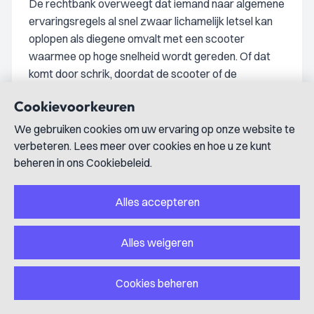
De rechtbank overweegt dat iemand naar algemene
ervaringsregels al snel zwaar lichamelijk letsel kan
oplopen als diegene omvalt met een scooter
waarmee op hoge snelheid wordt gereden. Of dat
komt door schrik, doordat de scooter of de
bestuurder daadwerkelijk door iets of iemand wordt
Cookievoorkeuren
geraakt of doordat de bestuurder plotseling ergens
voor moest uitwijken, is in dit verband niet relevant.
We gebruiken cookies om uw ervaring op onze website te
Door met een stok uit het raam van de rijdende auto
verbeteren. Lees meer over cookies en hoe u ze kunt
slaande bewegingen te maken richting de aangever
beheren in ons Cookiebeleid.
en daarbij ook daadwerkelijk de scooter van de
aangever te raken heeft de verdachte ook de
Alles accepteren
aanmerkelijke kans aanvaard dat de aangever zou
vallen en daardoor zwaar lichamelijk letsel zou
Alles weigeren
oplopen. De verdachte had immers kunnen vallen
door de schrik, door geraakt te worden door de stok,
Cookies beheren
door plotseling uit te wijken om niet geraakt te
worden of door zijn evenwicht te verliezen. De