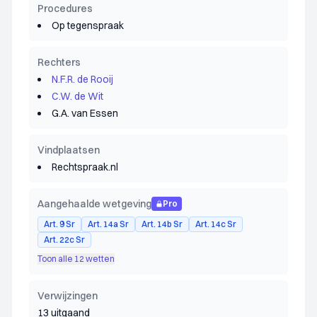
Procedures
Op tegenspraak
Rechters
N.F.R. de Rooij
C.W. de Wit
G.A. van Essen
Vindplaatsen
Rechtspraak.nl
Aangehaalde wetgeving
Pro
Art. 9 Sr
Art. 14a Sr
Art. 14b Sr
Art. 14c Sr
Art. 22c Sr
Toon alle 12 wetten
Verwijzingen
13 uitgaand