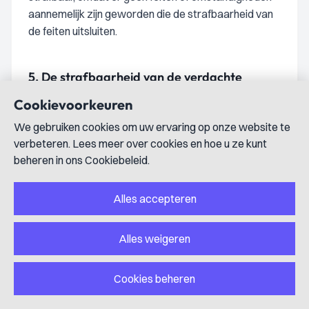
aannemelijk zijn geworden die de strafbaarheid van
de feiten uitsluiten.
5.
De strafbaarheid van de verdachte
De verdachte is eveneens strafbaar, omdat er geen
Cookievoorkeuren
feiten of omstandigheden aannemelijk zijn geworden
We gebruiken cookies om uw ervaring op onze website te
die zijn strafbaarheid uitsluiten.
verbeteren. Lees meer over cookies en hoe u ze kunt
beheren in ons Cookiebeleid.
6.
De strafoplegging
Alles accepteren
6.1.
De vordering van de officier van justitie
Alles weigeren
De officier van justitie heeft gevorderd dat de
verdachte wordt veroordeeld tot een
Cookies beheren
gevangenisstraf voor de duur van 18 maanden, met
aftrek van de tijd in voorarrest doorgebracht,