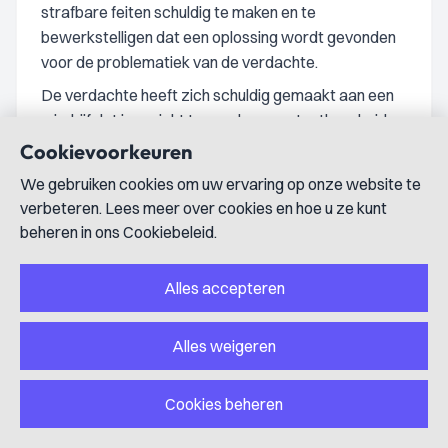
strafbare feiten schuldig te maken en te
bewerkstelligen dat een oplossing wordt gevonden
voor de problematiek van de verdachte.
De verdachte heeft zich schuldig gemaakt aan een
misdrijf dat is gericht tegen de onaantastbaarheid
van het lichaam van meer personen, te weten
Cookievoorkeuren
opzetaanranding en feitelijke aanranding van de
We gebruiken cookies om uw ervaring op onze website te
eerbaarheid tegen [aangeefster 1], [aangeefster 2],
verbeteren. Lees meer over cookies en hoe u ze kunt
[aangeefster 3] en [aangeefster 4]. Gelet op al het
beheren in ons Cookiebeleid.
voorgaande is de rechtbank van oordeel dat er
ernstig rekening mee moet worden gehouden dat de
Alles accepteren
verdachte wederom een dergelijk misdrijf zal
begaan. Daarom zal de rechtbank bevelen dat de
hierna op grond van art. 14c Sr te stellen
Alles weigeren
voorwaarden en het op grond van art. 14c Sr uit te
oefenen toezicht dadelijk uitvoerbaar is.
Cookies beheren
De opgelegde straf is lager dan de straf die de