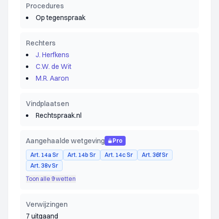
Procedures
Op tegenspraak
Rechters
J. Herfkens
C.W. de Wit
M.R. Aaron
Vindplaatsen
Rechtspraak.nl
Aangehaalde wetgeving
Pro
Art. 14a Sr
Art. 14b Sr
Art. 14c Sr
Art. 36f Sr
Art. 38v Sr
Toon alle 9 wetten
Verwijzingen
7 uitgaand