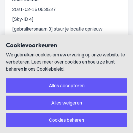
2021-02-15 05:35:27
[Sky-ID 4]
[gebruikersnaam 3] stuur je locatie opnieuw
2021-02-15 05:36:17
Cookievoorkeuren
[Sky-ID 3]
We gebruiken cookies om uw ervaring op onze website te
Oké
verbeteren. Lees meer over cookies en hoe u ze kunt
2021-02-15 05:37:17
beheren in ons Cookiebeleid.
[Sky-ID 3]
Alles accepteren
Via ap gedaan
2021-02-15 05:37:53
Alles weigeren
[Sky-ID 4]
Ik zie nog niks
Cookies beheren
2021-02-15 05:49:33