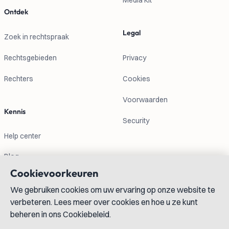
Media Kit
Ontdek
Legal
Zoek in rechtspraak
Rechtsgebieden
Privacy
Rechters
Cookies
Voorwaarden
Kennis
Security
Help center
Blog
Cookievoorkeuren
Contactgegevens
We gebruiken cookies om uw ervaring op onze website te
verbeteren. Lees meer over cookies en hoe u ze kunt
info@lexboost.com
beheren in ons Cookiebeleid.