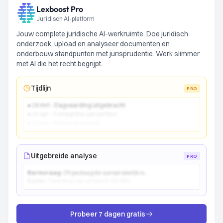
Lexboost Pro
Juridisch AI-platform
Jouw complete juridische AI-werkruimte. Doe juridisch
onderzoek, upload en analyseer documenten en
onderbouw standpunten met jurisprudentie. Werk slimmer
met AI die het recht begrijpt.
Tijdlijn
PRO
● 15 mrt - Dagvaarding uitgebracht
● 22 apr - Comparitie van partijen
● 10 jun - Vonnis gewezen
Uitgebreide analyse
PRO
Kernvraag:
Of gedaagde aansprakelijk is...
Kader:
Toetsing aan artikel 6:162 BW...
Probeer 7 dagen gratis