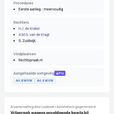
Procedures
Eerste aanleg - meervoudig
Rechters
H.J. de Kraker
A.M.G. van de Kragt
S. Zuidwijk
Vindplaatsen
Rechtspraak.nl
Aangehaalde wetgeving
Pro
Art. 6 WVW
Art. 5 WVW
AI samenvatting door Lexboost
•
Automatisch gegenereerd
Vrijspraak wegens onvoldoende bewijs bij