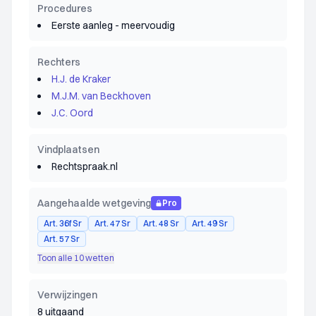
Procedures
Eerste aanleg - meervoudig
Rechters
H.J. de Kraker
M.J.M. van Beckhoven
J.C. Oord
Vindplaatsen
Rechtspraak.nl
Aangehaalde wetgeving
Pro
Art. 36f Sr
Art. 47 Sr
Art. 48 Sr
Art. 49 Sr
Art. 57 Sr
Toon alle 10 wetten
Verwijzingen
8 uitgaand