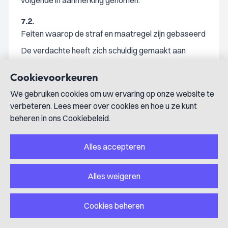
volgende in aanmerking genomen.
7.2.
Feiten waarop de straf en maatregel zijn gebaseerd
De verdachte heeft zich schuldig gemaakt aan
(medeplichtigheid aan) het veroorzaken van drie
Cookievoorkeuren
ontploffingen bij woningen. Hierdoor is schade aan de
woningen ontstaan. Er mag van geluk worden
We gebruiken cookies om uw ervaring op onze website te
gesproken dat de bewoners, die ten tijde van de
verbeteren. Lees meer over cookies en hoe u ze kunt
explosies in de woningen aanwezig waren, geen
beheren in ons Cookiebeleid.
letsel hebben opgelopen. Uit de
slachtofferverklaringen van de bewoners en de door
Alles accepteren
hen ingediende vorderingen blijkt dat de
ontploffingen veel impact op hen hebben gehad.
Alles weigeren
Bovendien zorgen dit soort feiten ook voor
gevoelens en angst en onveiligheid bij
buurtbewoners en de maatschappij in het algemeen,
Cookies beheren
te meer nu explosies bij woningen de laatste tijd