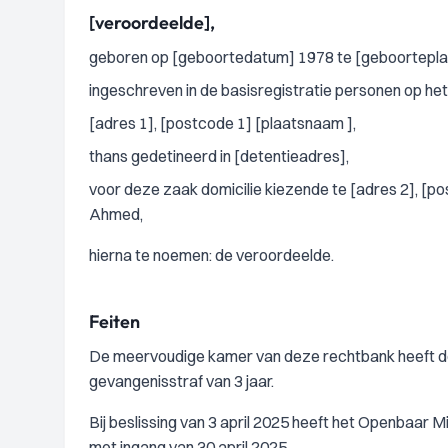
[veroordeelde],
geboren op [geboortedatum] 1978 te [geboortepla
ingeschreven in de basisregistratie personen op het
[adres 1], [postcode 1] [plaatsnaam ],
thans gedetineerd in [detentieadres],
voor deze zaak domicilie kiezende te [adres 2], [po
Ahmed,
hierna te noemen: de veroordeelde.
Feiten
De meervoudige kamer van deze rechtbank heeft de 
gevangenisstraf van 3 jaar.
Bij beslissing van 3 april 2025 heeft het Openbaar Mi
met ingang van 30 april 2025.