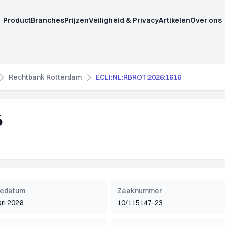
Product
Branches
Prijzen
Veiligheid & Privacy
Artikelen
Over ons
Rechtbank Rotterdam
ECLI:NL:RBROT:2026:1616
6
tiedatum
Zaaknummer
ari 2026
10/115147-23