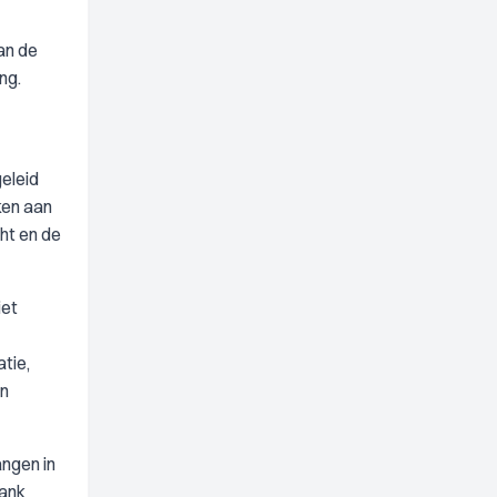
an de
ng.
eleid
ken aan
ht en de
iet
tie,
en
angen in
bank