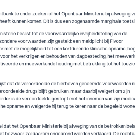
rechtbank te onderzoeken of het Openbaar Ministerie bij afweging v
ng heeft kunnen komen. Dit is dus een zogenaamde marginale toetsi
isterie beslist tot de voorwaardelijke invrijheidstelling van de
zondere voorwaarden zijn gesteld: een meldplicht bij Fivoor
r met de mogelijkheid tot een kortdurende klinische opname, beg
g voor het verkrijgen en behouden van dagbesteding, het meewer
tiveerde en meewerkende houding met betrekking tot het toezic
lijkt dat de veroordeelde de hierboven genoemde voorwaarden n
eroordeelde drugs blijft gebruiken, maar daarbij weigert om zijn
rder is de veroordeelde gestopt met het innemen van zijn medica
sche opname en weigerde hij terug te keren naar de begeleid won
l dat het Openbaar Ministerie bij afweging van de betrokken bel
n. Het bezwaar zal daarom ongegrond worden verklaard. De recht