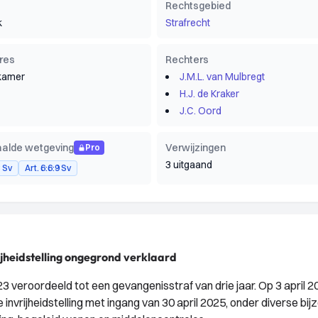
Rechtsgebied
k
Strafrecht
res
Rechters
kamer
J.M.L. van Mulbregt
H.J. de Kraker
J.C. Oord
alde wetgeving
Verwijzingen
Pro
3 uitgaand
8 Sv
Art. 6:6:9 Sv
jheidstelling ongegrond verklaard
 veroordeeld tot een gevangenisstraf van drie jaar. Op 3 april 2
invrijheidstelling met ingang van 30 april 2025, onder diverse bi