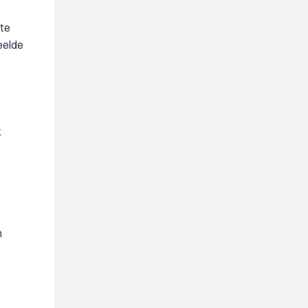
 te
eelde
k
n