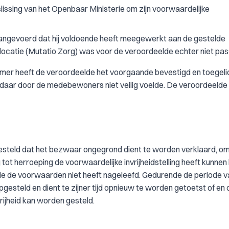
lissing van het Openbaar Ministerie om zijn voorwaardelijke
aangevoerd dat hij voldoende heeft meegewerkt aan de gestelde
ocatie (Mutatio Zorg) was voor de veroordeelde echter niet pas
amer heeft de veroordeelde het voorgaande bevestigd en toegeli
ch daar door de medebewoners niet veilig voelde. De veroordeelde 
t gesteld dat het bezwaar ongegrond dient te worden verklaard, o
ng tot herroeping de voorwaardelijke invrijheidstelling heeft kunne
elde de voorwaarden niet heeft nageleefd. Gedurende de periode v
esteld en dient te zijner tijd opnieuw te worden getoetst of en
rijheid kan worden gesteld.