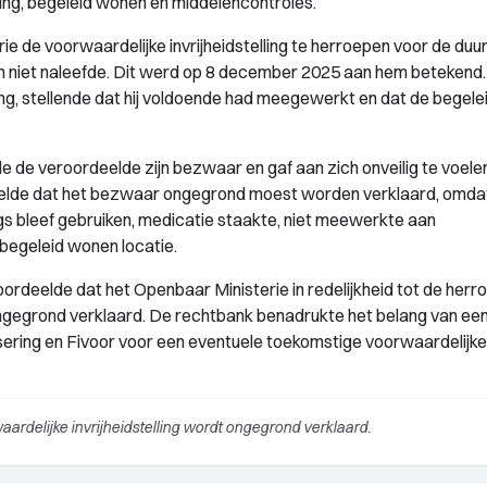
ng, begeleid wonen en middelencontroles.
 de voorwaardelijke invrijheidstelling te herroepen voor de duu
niet naleefde. Dit werd op 8 december 2025 aan hem betekend
, stellende dat hij voldoende had meegewerkt en dat de begele
e de veroordeelde zijn bezwaar en gaf aan zich onveilig te voelen
telde dat het bezwaar ongegrond moest worden verklaard, omdat
s bleef gebruiken, medicatie staakte, niet meewerkte aan
 begeleid wonen locatie.
ordeelde dat het Openbaar Ministerie in redelijkheid tot de herr
gegrond verklaard. De rechtbank benadrukte het belang van ee
ering en Fivoor voor een eventuele toekomstige voorwaardelijke
rdelijke invrijheidstelling wordt ongegrond verklaard.