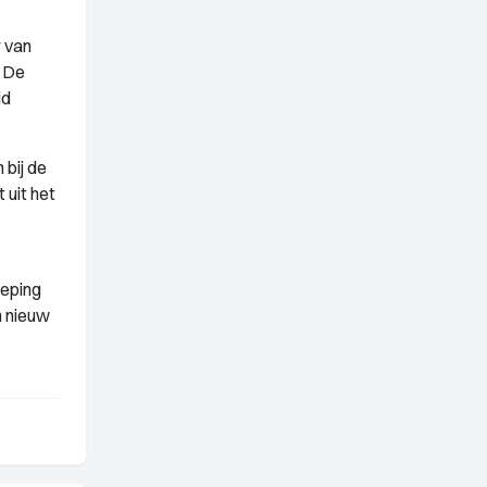
r van
. De
id
 bij de
 uit het
oeping
n nieuw