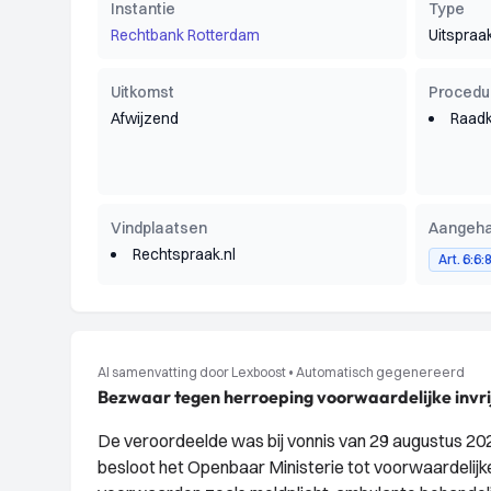
Instantie
Type
Rechtbank Rotterdam
Uitspraa
Uitkomst
Procedu
Afwijzend
Raad
Vindplaatsen
Aangeha
Rechtspraak.nl
Art. 6:6:
AI samenvatting door Lexboost
•
Automatisch gegenereerd
Bezwaar tegen herroeping voorwaardelijke invri
De veroordeelde was bij vonnis van 29 augustus 2023
besloot het Openbaar Ministerie tot voorwaardelijke 