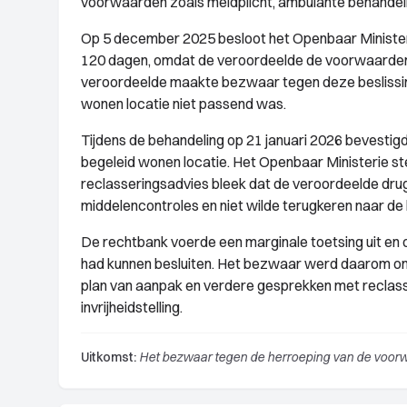
voorwaarden zoals meldplicht, ambulante behandeli
Op 5 december 2025 besloot het Openbaar Ministerie
120 dagen, omdat de veroordeelde de voorwaarden 
veroordeelde maakte bezwaar tegen deze beslissing
wonen locatie niet passend was.
Tijdens de behandeling op 21 januari 2026 bevestigd
begeleid wonen locatie. Het Openbaar Ministerie s
reclasseringsadvies bleek dat de veroordeelde drug
middelencontroles en niet wilde terugkeren naar de
De rechtbank voerde een marginale toetsing uit en o
had kunnen besluiten. Het bezwaar werd daarom on
plan van aanpak en verdere gesprekken met reclass
invrijheidstelling.
Uitkomst:
Het bezwaar tegen de herroeping van de voorwaa