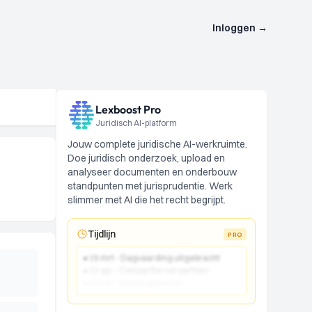
Inloggen
→
Lexboost Pro
Juridisch AI-platform
Jouw complete juridische AI-werkruimte.
Doe juridisch onderzoek, upload en
analyseer documenten en onderbouw
standpunten met jurisprudentie. Werk
slimmer met AI die het recht begrijpt.
Tijdlijn
PRO
● 15 mrt - Dagvaarding uitgebracht
● 22 apr - Comparitie van partijen
● 10 jun - Vonnis gewezen