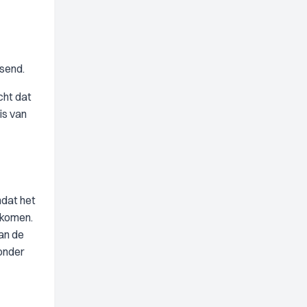
send.
cht dat
is van
mdat het
n komen.
an de
 onder