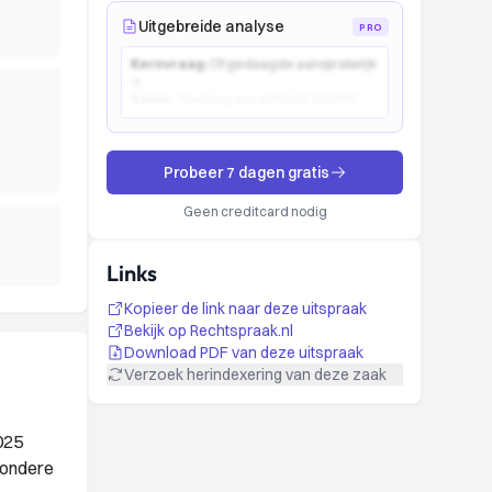
Uitgebreide analyse
PRO
Kernvraag:
Of gedaagde aansprakelijk
is...
Kader:
Toetsing aan artikel 6:162 BW...
Probeer 7 dagen gratis
Geen creditcard nodig
Links
Kopieer de link naar deze uitspraak
Bekijk op Rechtspraak.nl
Download PDF van deze uitspraak
Verzoek herindexering van deze zaak
025
jzondere